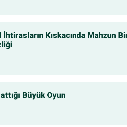
 İhtirasların Kıskacında Mahzun Bi
liği
attığı Büyük Oyun