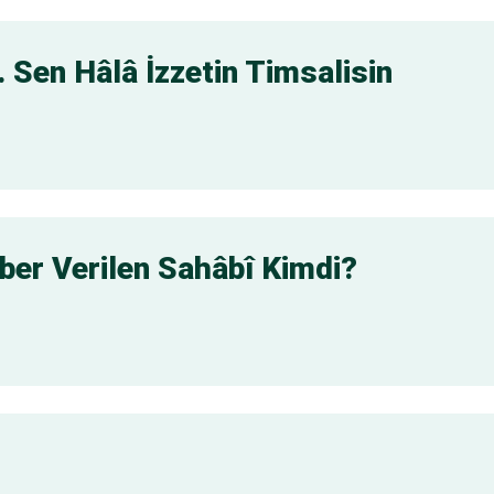
Sen Hâlâ İzzetin Timsalisin
er Verilen Sahâbî Kimdi?
z