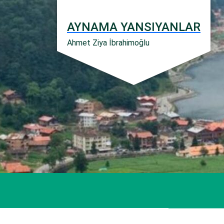
İçeriğe
geç
AYNAMA YANSIYANLAR
Ahmet Ziya İbrahimoğlu