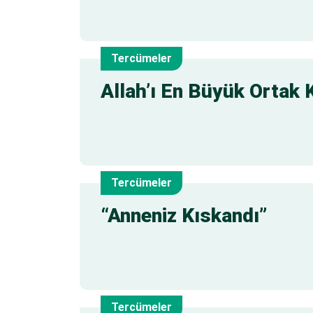
Tercümeler
21
Allah’ı En Büyük Ortak 
Tem
Tercümeler
17
“Anneniz Kıskandı”
Tem
Tercümeler