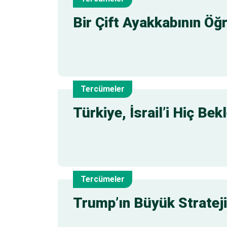
3
Bir Çift Ayakkabının Öğr
Ağu
Tercümeler
1
Türkiye, İsrail’i Hiç B
Ağu
Tercümeler
25
Trump’ın Büyük Stratej
Tem