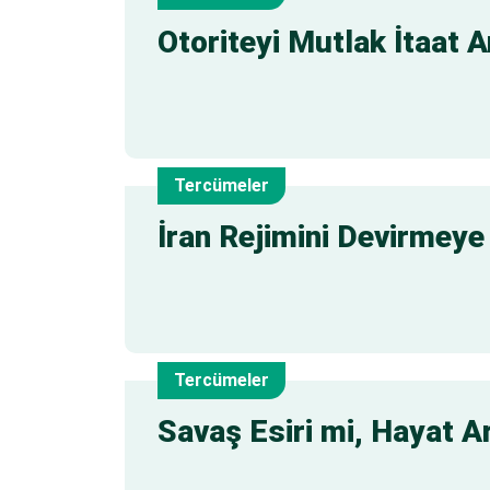
12
Otoriteyi Mutlak İtaat 
Tem
Tercümeler
12
İran Rejimini Devirmeye
Tem
Tercümeler
11
Savaş Esiri mi, Hayat A
Tem