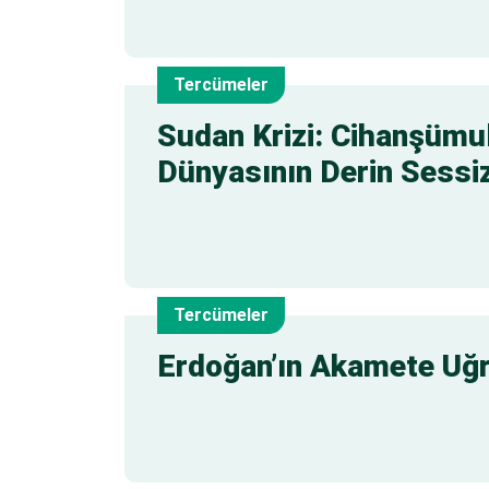
Tercümeler
10
Sudan Krizi: Cihanşümul
Dünyasının Derin Sessiz
Tem
Tercümeler
9
Erdoğan’ın Akamete Uğr
Tem