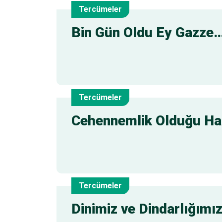
Tercümeler
4
Bin Gün Oldu Ey Gazze… 
Tem
Tercümeler
1
Cehennemlik Olduğu Hab
Tem
Tercümeler
29
Dinimiz ve Dindarlığımı