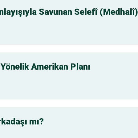
Anlayışıyla Savunan Selefî (Medhalî)
 Yönelik Amerikan Planı
rkadaşı mı?