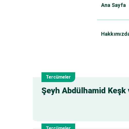
Ana Sayfa
Hakkımızd
Tercümeler
7
Şeyh Abdülhamid Keşk 
Ağu
Tercümeler