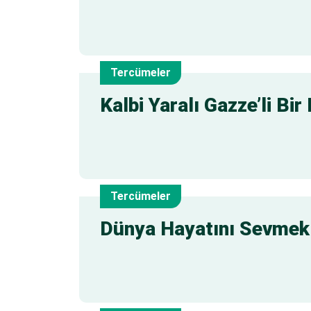
Haz
Tercümeler
28
Kalbi Yaralı Gazze’li Bi
Haz
Tercümeler
25
Dünya Hayatını Sevmek
Haz