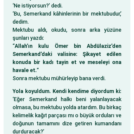
‘Ne istiyorsun?’ dedi.
‘Bu, Semerkand kâhinlerinin bir mektubudur,’
dedim.
Mektubu aldı, okudu, sonra arka yüzüne
şunları yazdı:
“
Allah’ın kulu Ömer bin Abdülaziz’den
Semerkand’daki valisine: Şikayet edilen
konuda bir kadı tayin et ve meseleyi ona
havale et.
”
Sonra mektubu mühürleyip bana verdi.
Yola koyuldum. Kendi kendime diyordum ki:
‘Eğer Semerkand halkı beni yalanlayacak
olmasa, bu mektubu yolda atardım. Bu birkaç
kelimelik kağıt parçası mı o büyük orduları ve
doğunun tamamını dize getiren kumandanı
durduracak?’