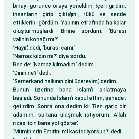
binayı görünce oraya yöneldim. İçeri girdim;
insanların girip çıktığını, rükû ve secde
ettiklerini gördüm. Yapının etrafında halkalar
oluşturmuşlardı. Birine sordum: ‘Burası
valinin konağı mı?’
‘Hayır,’ dedi, ‘burası cami.’
‘Namaz kıldın mı?’ diye sordu.
Ben de: ‘Namaz kılmadım,’ dedim.
‘Dinin ne?’ dedi.
‘Semerkand halkının dini üzereyim,’ dedim.
Bunun üzerine bana İslam’ı anlatmaya
başladı. Sonunda İslam’ı kabul ettim, şehadet
getirdim.
Sonra ona dedim ki:
‘Ben garip bir
adamım, sultana ulaşmak istiyorum. Allah
rızası için bana yol göster.’
‘Müminlerin Emirini mi kastediyorsun?’ dedi.