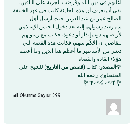
أغلبهم في دين الله وفُرضت الجزية على الباقين.
بقي أن تعرف أن هذه الحادثة كانت في عهد الخليفة
الصالح عمر بن عبد العزيز، حيث أرسل أهل
سمرقند رسولهم إليه بعد دخول الجيش الإسلامي
لأراضيهم دون إنذار أو دعوة، فكتب مع رسولهم
للقاضي أنِ احْكُمْ بينهم، فكانت هذه القصة التي
تعتبر من الأساطير ما أعظم هذا الدين وما أعظم
هؤلاء القادة والقضاة
) للشيخ علي
قصص من التاريخ
كتاب (
المصدر:
🌹
الطنطاوي رحمه الله.
💐🌴⛅🦅⛅🌴💐
Okunma Sayısı:
399