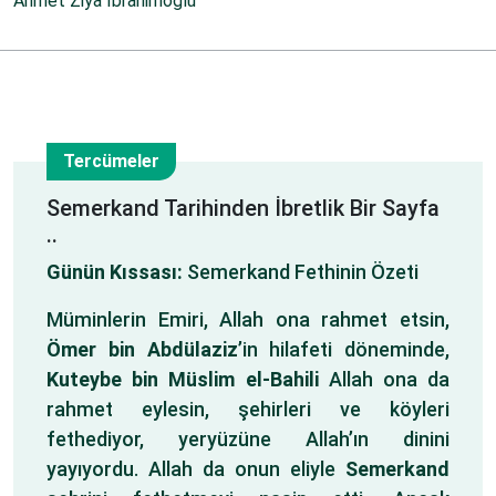
Ahmet Ziya İbrahimoğlu
Tercümeler
27
Semerkand Tarihinden İbretlik Bir Sayfa
..
Nis
Günün Kıssası:
Semerkand Fethinin Özeti
Müminlerin Emiri, Allah ona rahmet etsin,
Ömer bin Abdülaziz
’in hilafeti döneminde,
Kuteybe bin Müslim
el-Bahili
Allah ona da
rahmet eylesin, şehirleri ve köyleri
fethediyor, yeryüzüne Allah’ın dinini
yayıyordu. Allah da onun eliyle
Semerkand