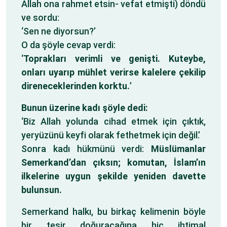
Allah ona rahmet etsin- vefat etmişti) döndü
ve sordu:
‘Sen ne diyorsun?’
O da şöyle cevap verdi:
‘
Toprakları verimli ve genişti. Kuteybe,
onları uyarıp mühlet verirse kalelere çekilip
direneceklerinden korktu.
’
Bunun üzerine kadı şöyle dedi:
‘Biz Allah yolunda cihad etmek için çıktık,
yeryüzünü keyfi olarak fethetmek için değil.’
Sonra kadı hükmünü verdi:
Müslümanlar
Semerkand’dan çıksın; komutan, İslam’ın
ilkelerine uygun şekilde yeniden davette
bulunsun.
Semerkand halkı, bu birkaç kelimenin böyle
bir tesir doğuracağına hiç ihtimal