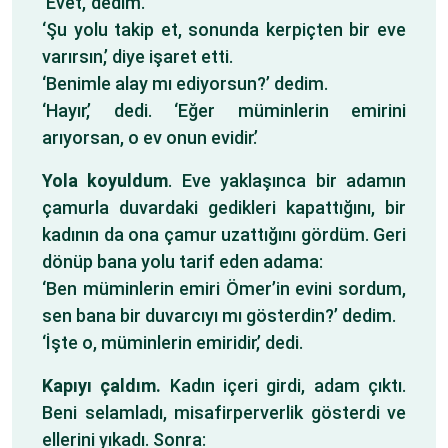
‘Evet,’ dedim.
‘Şu yolu takip et, sonunda kerpiçten bir eve
varırsın,’ diye işaret etti.
‘Benimle alay mı ediyorsun?’ dedim.
‘Hayır,’ dedi. ‘Eğer müminlerin emirini
arıyorsan, o ev onun evidir.’
Yola koyuldum
. Eve yaklaşınca bir adamın
çamurla duvardaki gedikleri kapattığını, bir
kadının da ona çamur uzattığını gördüm. Geri
dönüp bana yolu tarif eden adama:
‘Ben müminlerin emiri Ömer’in evini sordum,
sen bana bir duvarcıyı mı gösterdin?’ dedim.
‘İşte o, müminlerin emiridir,’ dedi.
Kapıyı çaldım.
Kadın içeri girdi, adam çıktı.
Beni selamladı, misafirperverlik gösterdi ve
ellerini yıkadı. Sonra: