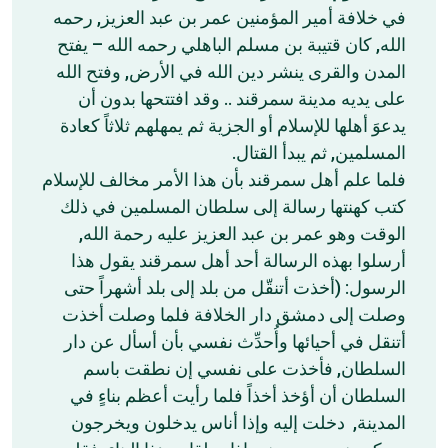
في خلافة أمير المؤمنين عمر بن عبد العزيز, رحمه
الله, كان قتيبة بن مسلم الباهلي رحمه الله – يفتح
المدن والقرى ينشر دين الله في الأرض, وفتح الله
على يديه مدينة سمرقند .. وقد افتتحها بدون أن
يدعوَ أهلها للإسلام أو الجزية ثم يمهلهم ثلاثاً كعادة
المسلمين, ثم يبدأ القتال.
فلما علم أهل سمرقند بأن هذا الأمر مخالف للإسلام
كتب كهنتها رسالة إلى سلطان المسلمين في ذلك
الوقت وهو عمر بن عبد العزيز عليه رحمة الله,
أرسلوا بهذه الرسالة أحد أهل سمرقند يقول هذا
الرسول: (أخذت أتنقّل من بلد إلى بلد أشهراً حتى
وصلت إلى دمشق دار الخلافة فلما وصلت أخذت
أتنقل في أحيائها وأُحدِّث نفسي بأن أسأل عن دار
السلطان, فأخذت على نفسي إن نطقت باسم
السلطان أن أؤخذ أخذاً فلما رأيت أعظم بناءٍ في
المدينة, دخلت إليه وإذا أناس يدخلون ويخرجون