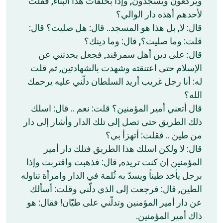
ويركعون ويسجدون, وإذا بحلقات هذا البناء, فقلت
لأحدهم أهذه دار الوالي؟
قال: لا, بل هذا هو المسجد.. قال: هل صليت؟ قال:
قلت: وما صليت؟, قال: وما دينك؟
قال: على دين أهل سمرقند, فجعل يحدثني عن
الإسلام حتى اعتنقته وشهدت بالشهادتين, ثم قلت
له: أنا رجل غريب أريد السلطان دلّني عليه يرحمك
الله؟
قال أتعني أمير المؤمنين؟ قلت: نعم .. قال: اسلك
ذلك الطريق حتى تصل إلى تلك الدار وأشار إلى دار
من طين .. فقلت: أتهزأ بي؟
قال: لا ولكن اسلك هذا الطريق فتلك دار أمير
المؤمنين إن كنت تريده, قال: فذهبت واقتربت وإذا
برجل يأخذ طيناً ويسدّ به ثُلمة في الدار وامرأة تناوله
الطين, قال: فرجعت إلى الذي دلّني وقلت: أسألك
عن دار أمير المؤمنين وتدلّني على طيّان! فقال: هو
ذاك أمير المؤمنين.