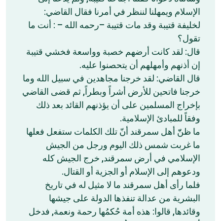
الإسلام ويمهلنا لننظر في أمرنا فقال القاضي:
لخليفة قتيبة وقد مات قتيبة –رحمه الله – : أنت ما
تقول؟
قال: لقد كانت أرضهم خصبة وواسعة فخشي قتيبة
إن أذنهم وأمهلهم أن يتحصنوا عليه.
قال القاضي: لقد خرجنا مجاهدين في سبيل الله وما
خرجنا فاتحين للأرض أشراً وبطراً, ثم قضى القاضي
بإخراج المسلمين على أن يؤذنهم القائد بعد ذلك
وفقاً للمبادئ الإسلامية.
ما ظنّّ أهل سمرقند أنّ تلك الكلمات ستفعل فعلها
ما غربت شمس ذلك اليوم ورجل من الجيش
الإسلامي في أرض سمرقند, خرج الجيش كله
ودعوهم إلى الإسلام أو الجزية أو القتال.
فلما رأى أهل سمرقند ما لا مثيل له في تاريخ
البشرية من عدالة تنفذها الدولة على جيشها
وقائدها, قالوا: هذه أمة حُكمُها رحمة ونعمة, فدخل