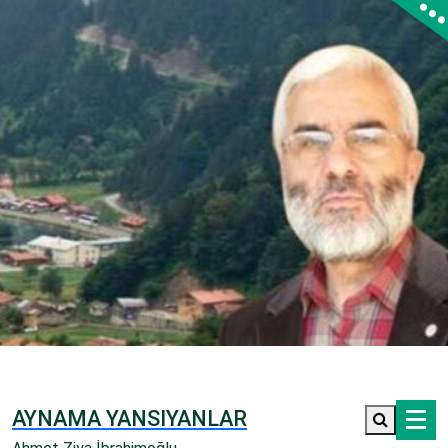
İçeriğe
geç
AYNAMA YANSIYANLAR