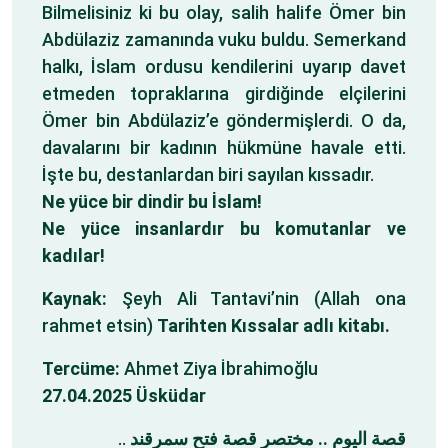
Bilmelisiniz ki bu olay, salih halife Ömer bin
Abdülaziz zamanında vuku buldu. Semerkand
halkı, İslam ordusu kendilerini uyarıp davet
etmeden topraklarına girdiğinde elçilerini
Ömer bin Abdülaziz’e göndermişlerdi. O da,
davalarını bir kadının hükmüne havale etti.
İşte bu, destanlardan biri sayılan kıssadır.
Ne yüce bir dindir bu İslam!
Ne yüce insanlardır bu komutanlar ve
kadılar!
Kaynak:
Şeyh Ali Tantavi’nin (Allah ona
rahmet etsin)
Tarihten Kıssalar adlı kitabı.
Tercüme:
Ahmet Ziya İbrahimoğlu
27.04.2025 Üsküdar
..
قصة اليوم .. مختصر قصة فتح سمرقند