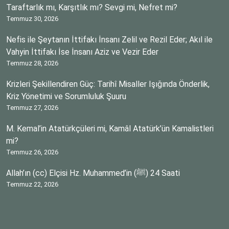
Taraftarlık mı, Karşıtlık mı? Sevgi mi, Nefret mi?
Temmuz 30, 2026
Nefis ile Şeytanın İttifakı İnsanı Zelil ve Rezil Eder; Akıl ile
Vahyin İttifakı İse İnsanı Aziz ve Vezir Eder
Temmuz 28, 2026
Krizleri Şekillendiren Güç: Tarihî Misaller Işığında Önderlik,
Kriz Yönetimi ve Sorumluluk Şuuru
Temmuz 27, 2026
M. Kemal’in Atatürkçüleri mi, Kamâl Atatürk’ün Kamalistleri
mi?
Temmuz 26, 2026
Allah’ın (cc) Elçisi Hz. Muhammed’in (ﷺ) 24 Saati
Temmuz 22, 2026