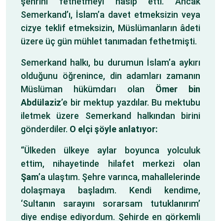
şehrini fethetmeyi nasip etti. Ancak
Semerkand’ı, İslam’a davet etmeksizin veya
cizye teklif etmeksizin, Müslümanların âdeti
üzere üç gün mühlet tanımadan fethetmişti.
Semerkand halkı, bu durumun İslam’a aykırı
olduğunu öğrenince, din adamları zamanın
Müslüman hükümdarı olan
Ömer bin
Abdülaziz
’e bir mektup yazdılar. Bu mektubu
iletmek üzere Semerkand halkından birini
gönderdiler.
O elçi şöyle anlatıyor:
“Ülkeden ülkeye aylar boyunca yolculuk
ettim, nihayetinde hilafet merkezi olan
Şam
’a ulaştım. Şehre varınca, mahallelerinde
dolaşmaya başladım. Kendi kendime,
‘Sultanın sarayını sorarsam tutuklanırım’
diye endişe ediyordum. Şehirde en görkemli