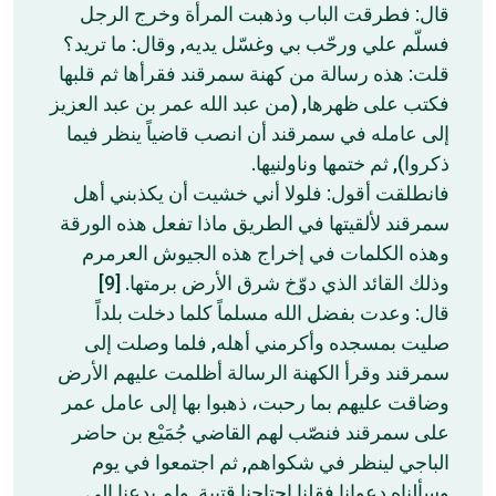
قال: فطرقت الباب وذهبت المرأة وخرج الرجل
فسلّم علي ورحّب بي وغسّل يديه, وقال: ما تريد؟
قلت: هذه رسالة من كهنة سمرقند فقرأها ثم قلبها
فكتب على ظهرها, (من عبد الله عمر بن عبد العزيز
إلى عامله في سمرقند أن انصب قاضياً ينظر فيما
ذكروا), ثم ختمها وناولنيها.
فانطلقت أقول: فلولا أني خشيت أن يكذبني أهل
سمرقند لألقيتها في الطريق ماذا تفعل هذه الورقة
وهذه الكلمات في إخراج هذه الجيوش العرمرم
وذلك القائد الذي دوّخ شرق الأرض برمتها. [9]
قال: وعدت بفضل الله مسلماً كلما دخلت بلداً
صليت بمسجده وأكرمني أهله, فلما وصلت إلى
سمرقند وقرأ الكهنة الرسالة أظلمت عليهم الأرض
وضاقت عليهم بما رحبت، ذهبوا بها إلى عامل عمر
على سمرقند فنصّب لهم القاضي جُمَيْع بن حاضر
الباجي لينظر في شكواهم, ثم اجتمعوا في يوم
وسألناه دعوانا فقلنا اجتاحنا قتيبة, ولم يدعنا إلى