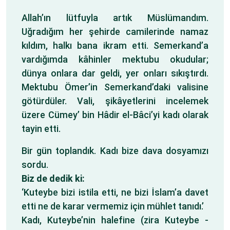
Allah’ın lütfuyla artık Müslümandım.
Uğradığım her şehirde camilerinde namaz
kıldım, halkı bana ikram etti. Semerkand’a
vardığımda kâhinler mektubu okudular;
dünya onlara dar geldi, yer onları sıkıştırdı.
Mektubu Ömer’in Semerkand’daki valisine
götürdüler. Vali, şikâyetlerini incelemek
üzere Cümey’ bin Hâdir el-Bâci’yi kadı olarak
tayin etti.
Bir gün toplandık. Kadı bize dava dosyamızı
sordu.
Biz de dedik ki:
‘Kuteybe bizi istila etti, ne bizi İslam’a davet
etti ne de karar vermemiz için mühlet tanıdı.’
Kadı, Kuteybe’nin halefine (zira Kuteybe -