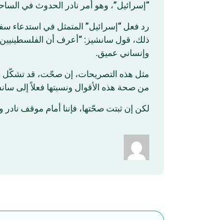
إسرائيل”، وهو أمر نادر الحدوث في الساحة .
رد فعل “إسرائيل” المتمثل في استدعاء سفيره
ذلك، قول سانشيز: “أعرف أن الفلسطينيين ه
وإنساني عميق.
مثل هذه التصريحات، إن صحّت، قد تشكّل بداي
من صحة هذه الأقوال ونسبتها فعلاً إلى سا.
لكن إن ثبتت صحّتها، فإننا أمام موقف نادر 