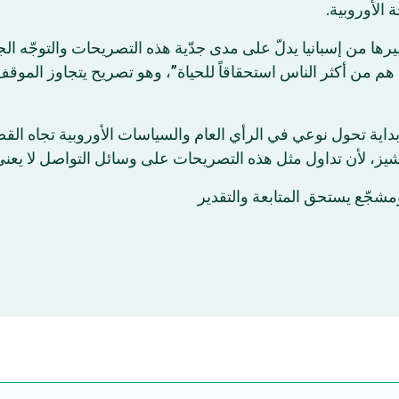
“الأوروبية
ا من إسبانيا يدلّ على مدى جدّية هذه التصريحات والتوجّه الجد
م من أكثر الناس استحقاقاً للحياة”، وهو تصريح يتجاوز المو
ة تحول نوعي في الرأي العام والسياسات الأوروبية تجاه القضية ا
نشيز، لأن تداول مثل هذه التصريحات على وسائل التواصل لا يعني
ومشجّع يستحق المتابعة والتقدير