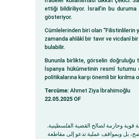
ifadeler kullanılması dikkat çekici. S
ettiği bildiriliyor. İsrail’in bu dur
gösteriyor.
Cümlelerinden biri olan “Filistinlileri
zamanda ahlâkî bir tavır ve vicdanî bi
bulabilir.
Bununla birlikte, görselin doğruluğu
İspanya hükûmetinin resmî tutumu ol
politikalarına karşı önemli bir kırılma ol
Tercüme:
Ahmet Ziya İbrahimoğlu
22.05.2025 OF
جة قوية وحازمة لصالح القضية الفلسطينية
اضح، بل وبمواقف عملية تدعو إلى مقاطعة