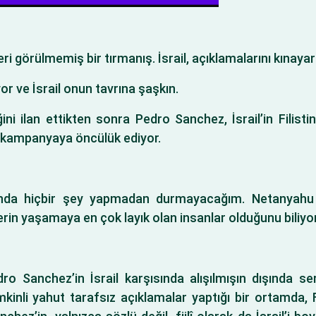
i görülmemiş bir tırmanış. İsrail, açıklamalarını kınayara
yor ve İsrail onun tavrına şaşkın.
ni ilan ettikten sonra Pedro Sanchez, İsrail’in Filistinl
 kampanyaya öncülük ediyor.
rşısında hiçbir şey yapmadan durmayacağım. Netanyah
lerin yaşamaya en çok layık olan insanlar olduğunu biliyo
 Sanchez’in İsrail karşısında alışılmışın dışında ser
temkinli yahut tarafsız açıklamalar yaptığı bir ortamda, F