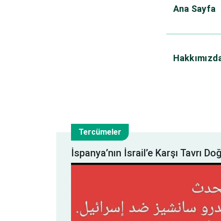
Ana Sayfa
Hakkımızd
Tercümeler
22
İspanya’nın İsrail’e Karşı Tavrı Do
May