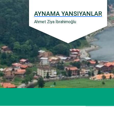
İçeriğe
geç
AYNAMA YANSIYANLAR
Ahmet Ziya İbrahimoğlu