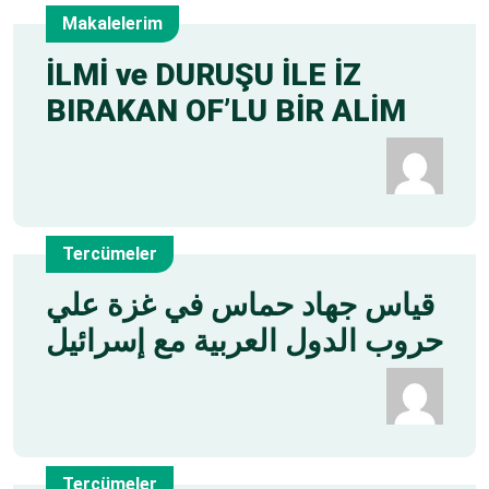
Makalelerim
20
İLMİ ve DURUŞU İLE İZ
BIRAKAN OF’LU BİR ALİM
May
Tercümeler
15
قياس جهاد حماس في غزة علي
حروب الدول العربية مع إسرائيل
May
Tercümeler