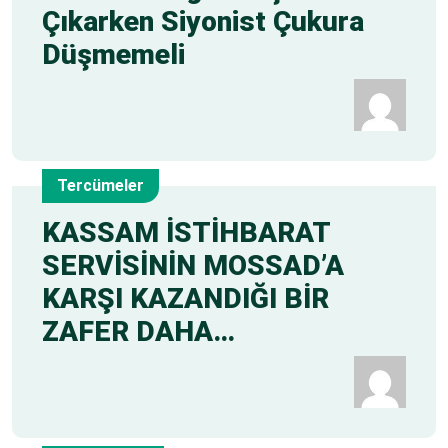
Çıkarken Siyonist Çukura
Düşmemeli
Tercümeler
26
KASSAM İSTİHBARAT
SERVİSİNİN MOSSAD’A
May
KARŞI KAZANDIĞI BİR
ZAFER DAHA…