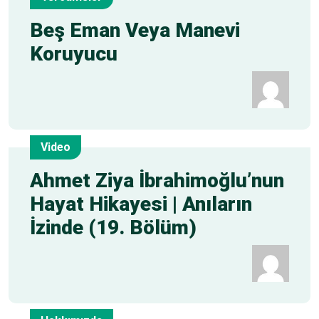
15
Beş Eman Veya Manevi
Koruyucu
May
Video
6
Ahmet Ziya İbrahimoğlu’nun
Hayat Hikayesi | Anıların
May
İzinde (19. Bölüm)