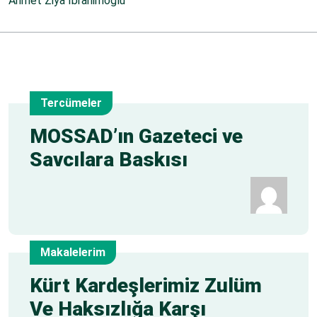
Ahmet Ziya İbrahimoğlu
Tercümeler
31
MOSSAD’ın Gazeteci ve
Savcılara Baskısı
May
Makalelerim
28
Kürt Kardeşlerimiz Zulüm
Ve Haksızlığa Karşı
May