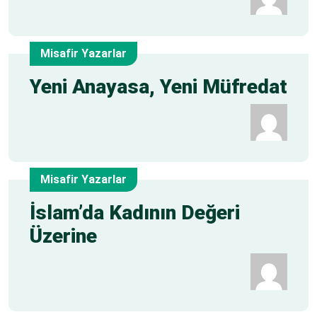
Misafir Yazarlar
5
Yeni Anayasa, Yeni Müfredat
May
Misafir Yazarlar
5
İslam’da Kadının Değeri
Üzerine
May