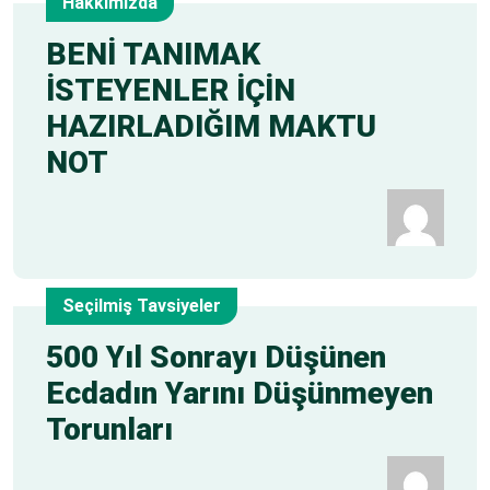
Hakkımızda
6
BENİ TANIMAK
İSTEYENLER İÇİN
May
HAZIRLADIĞIM MAKTU
NOT
Seçilmiş Tavsiyeler
6
500 Yıl Sonrayı Düşünen
Ecdadın Yarını Düşünmeyen
May
Torunları