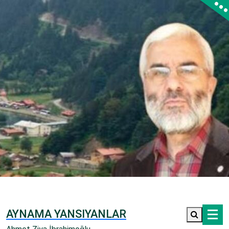
İçeriğe
geç
AYNAMA YANSIYANLAR