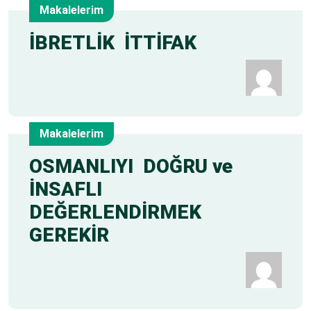
Makalelerim
21
İBRETLİK İTTİFAK
May
Makalelerim
21
OSMANLIYI DOĞRU ve
İNSAFLI
May
DEĞERLENDİRMEK
GEREKİR