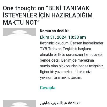
One thought on “
BENİ TANIMAK
İSTEYENLER İÇİN HAZIRLADIĞIM
MAKTU NOT
”
Kamuran
dedi ki:
Ekim 31, 2024, 10:38 am
Iletininizi okudum. Esasen hasbelkader
TYB Trabzon Teşkilatı başkanı
olmakla birlikte sorunuzun tam cevabi
bende degil. Benim de merakıma
mucip olan bir konudan bahsetmişsiniz.
Ilginc bir yazı metni…! Lakin sizi
yakinen tanımak isterdim.
Cevapla
عبدالطيف شاهين
dedi ki: