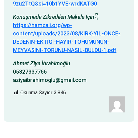
9zu2TtQ&si=10b1YVE-wrdKATG0
Konuşmada Zikredilen Makale İçin
👇
https://hamzali.org/wp-
content/uploads/2023/08/KIRK-YIL-ONCE-
DEDENIN-EKTIGI-HAYIR-TOHUMUNUN-
MEYVASINI-TORUNU-NASIL-BULDU-1.pdf
Ahmet Ziya İbrahimoğlu
05327337766
aziyaibrahimoglu@gmail.com
Okunma Sayısı:
3.846