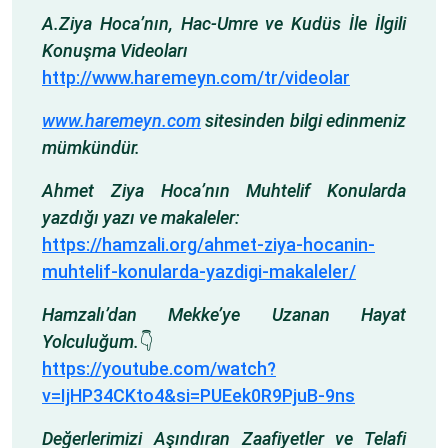
A.Ziya Hoca’nın, Hac-Umre ve Kudüs İle İlgili
Konuşma Videoları
http://www.haremeyn.com/tr/videolar
www.haremeyn.com
sitesinden bilgi edinmeniz
mümkündür.
Ahmet Ziya Hoca’nın Muhtelif Konularda
yazdığı yazı ve makaleler:
https://hamzali.org/ahmet-ziya-hocanin-
muhtelif-konularda-yazdigi-makaleler/
Hamzalı’dan Mekke’ye Uzanan Hayat
Yolculuğum.
👇
https://youtube.com/watch?
v=IjHP34CKto4&si=PUEek0R9PjuB-9ns
Değerlerimizi Aşındıran Zaafiyetler ve Telafi