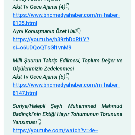
Akit Tv Gece Ajansı (4)
👇
https://www.bncmedyahaber.com/m-haber-
8135.html
Aynı Konuşmanın Özet Hali
👇
https://youtu.be/h39zhDoRi1Y?
si=o6UDQoQTsGl1vnM9
Milli Şuurun Tahrip Edilmesi, Toplum Değer ve
Ölçülerimizin Zedelenmesi
Akit Tv Gece Ajansı (5)
👇
https://www.bncmedyahaber.com/m-haber-
8147.html
Suriye/Halepli Şeyh Muhammed Mahmud
Badinçki’nin Ektiği Hayır Tohumunun Torununa
Yansıması
👇
https://youtube.com/watch?v=4e–