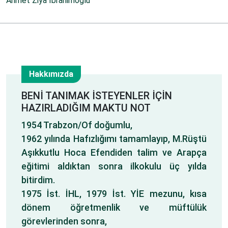
Ahmet Ziya İbrahimoğlu
Hakkımızda
6
BENİ TANIMAK İSTEYENLER İÇİN
HAZIRLADIĞIM MAKTU NOT
May
1954 Trabzon/Of doğumlu,
1962 yılında Hafızlığımı tamamlayıp, M.Rüştü
Aşıkkutlu Hoca Efendiden talim ve Arapça
eğitimi aldıktan sonra ilkokulu üç yılda
bitirdim.
1975 İst. İHL, 1979 İst. YİE mezunu, kısa
dönem öğretmenlik ve müftülük
görevlerinden sonra,