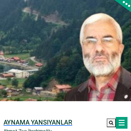
İçeriğe
geç
AYNAMA YANSIYANLAR