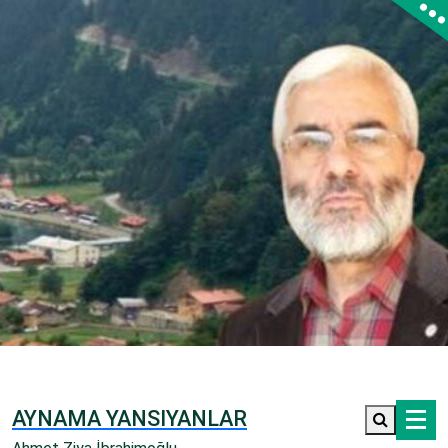
İçeriğe
geç
AYNAMA YANSIYANLAR