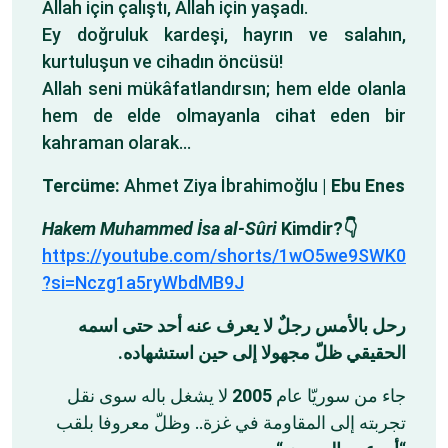
Allah için çalıştı, Allah için yaşadı.
Ey doğruluk kardeşi, hayrın ve salahın,
kurtuluşun ve cihadın öncüsü!
Allah seni mükâfatlandırsın; hem elde olanla
hem de elde olmayanla cihat eden bir
kahraman olarak…
Tercüme:
Ahmet Ziya İbrahimoğlu |
Ebu Enes
Hakem Muhammed İsa al-Sûri
Kimdir?👇
https://youtube.com/shorts/1wO5we9SWK0
?si=Nczg1a5ryWbdMB9J
‏رحل بالأمس رجلٌ لا يعرف عنه أحد حتى اسمه
الحقيقي ظلّ مجهولا إلى حين استشهاده.
لا يشغل باله سوى نقل
2005
‏جاء من سوريّا عام
تجربته إلى المقاومة في غزة.. وظلّ معروفا بلقب