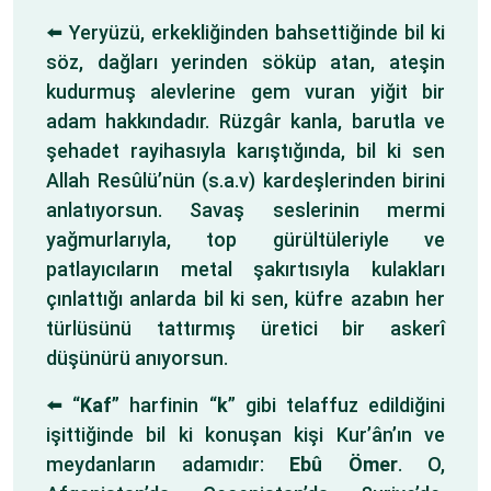
⬅️ Yeryüzü, erkekliğinden bahsettiğinde bil ki
söz, dağları yerinden söküp atan, ateşin
kudurmuş alevlerine gem vuran yiğit bir
adam hakkındadır. Rüzgâr kanla, barutla ve
şehadet rayihasıyla karıştığında, bil ki sen
Allah Resûlü’nün (s.a.v) kardeşlerinden birini
anlatıyorsun. Savaş seslerinin mermi
yağmurlarıyla, top gürültüleriyle ve
patlayıcıların metal şakırtısıyla kulakları
çınlattığı anlarda bil ki sen, küfre azabın her
türlüsünü tattırmış üretici bir askerî
düşünürü anıyorsun.
⬅️ “
Kaf
” harfinin “
k
” gibi telaffuz edildiğini
işittiğinde bil ki konuşan kişi Kur’ân’ın ve
meydanların adamıdır:
Ebû Ömer
. O,