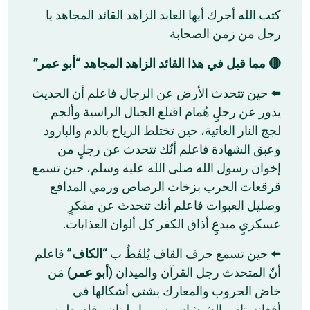
كتب الله أجرك أيها العابد الزاهد القائد المجاهد يا
رجل من زمن الصحابة
🔴 مما قيل في هذا القائد الزاهد المجاهد “أبو عمر”
⬅️ حين تتحدث الأرض عن الرجال فاعلم أن الحديث
يدور عن رجلٍ هُمام اقتلع الجبال الراسية وألجم
لجج النار العاتية، حين تختلط الرياح بالدم والبارود
وعبق الشهادة فاعلم أنّك تتحدث عن رجلٍ من
إخوان رسول الله صلى الله عليه وسلم، حين تسمع
قرقعات الحرب بزخات الرصاص ورمي المدافع
وصليل العبوات فاعلم أنك تتحدث عن مفكرٍ
عسكريٍ مبدعٍ أذاق الكفر كل ألوان العذابات.
⬅️ حين تسمع حرف القاف يُلفَظُ ب “
الكاف
” فاعلم
أنّ المتحدث رجل القرآن والميدان (
أبو عمر
) مَن
خاض الحروب والمعارك بشتى أشكالها في
أفغانستان والشيشان وسوريا ولبنان وفلسطين