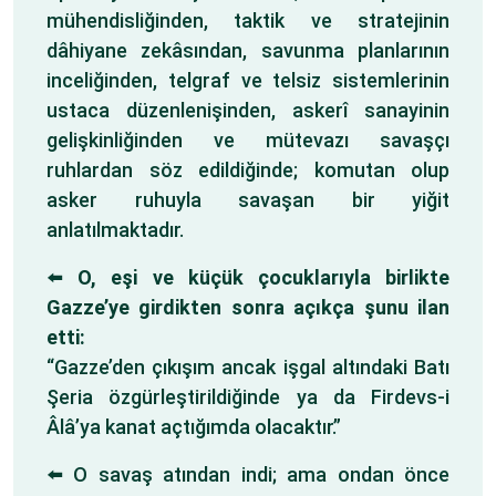
mühendisliğinden, taktik ve stratejinin
dâhiyane zekâsından, savunma planlarının
inceliğinden, telgraf ve telsiz sistemlerinin
ustaca düzenlenişinden, askerî sanayinin
gelişkinliğinden ve mütevazı savaşçı
ruhlardan söz edildiğinde; komutan olup
asker ruhuyla savaşan bir yiğit
anlatılmaktadır.
⬅️
O, eşi ve küçük çocuklarıyla birlikte
Gazze’ye girdikten sonra açıkça şunu ilan
etti:
“Gazze’den çıkışım ancak işgal altındaki Batı
Şeria özgürleştirildiğinde ya da Firdevs-i
Âlâ’ya kanat açtığımda olacaktır.”
⬅️ O savaş atından indi; ama ondan önce