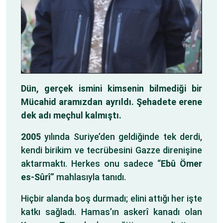
Dün, gerçek ismini kimsenin bilmediği bir
Mücahid aramızdan ayrıldı. Şehadete erene
dek adı meçhul kalmıştı.
2005
yılında Suriye’den geldiğinde tek derdi,
kendi birikim ve tecrübesini Gazze direnişine
aktarmaktı. Herkes onu sadece “
Ebû Ömer
es-Sûrî
” mahlasıyla tanıdı.
Hiçbir alanda boş durmadı; elini attığı her işte
katkı sağladı. Hamas’ın askerî kanadı olan