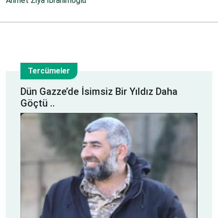
Ahmet Ziya İbrahimoğlu
Tercümeler
28
Dün Gazze’de İsimsiz Bir Yıldız Daha
Göçtü ..
Haz