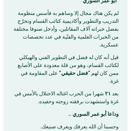
“
أبو عمر السوري
“
‏لم يكن هناك مجال إلا وساهم به فأسس منظومة
التدريب والتطوير وأكاديمية كتائب القسام وتخرّج
بفضل خبراته آلاف المقاتلين، وأدخل صنوفا مختلفة
من الخبرات العلمية والفنّية في عدد تخصصات
عسكرية.
‏قيل أنه كان له فضل في التطوير الفني والهيكلي
لكتائب القسام، وهو من قلة معدودة على الأصابع
ممن كان لهم “
فضل حقيقي
” على المقاومة في
غزة.
شهرا من الحرب اغتاله الاحتلال بالأمس في
٢١
‏بعد
غزة واستشهدت برفقته زوجته وحفيده.
‏وداعا أبو عمر السوري ..
وحسبنا أن الله يعرفك ويعرف صنيعك.