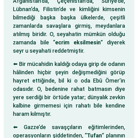
Afganistan’da, Çeçenistan’da, Suriye’de,
Lübnan’da, Filistin’de ve kimliğini kimsenin
bilmediği başka başka ülkelerde, çeşitli
zamanlarda savaşlara girmiş, meydanlara
atılmış biridir. O, seyahatin mümkün olduğu
zamanda bile “
ecrim eksilmesin
” diyerek
seyr u seyahati reddetmiştir.
⬅️ Bir mücahidin kaldığı odaya girip de odanın
hâlinden hiçbir şeyin değişmediğini görüp
hayret ettiğinde, bil ki o oda Ebû Ömer’in
odasıdır. O, bedenine rahat batmasın diye
yere serdiği bir örtüde yatar; dünyalık zevkin
kalbine girmemesi için rahatı bile kendine
haram kılmıştır.
⬅️ Gazze’de savaşçıların eğitimlerinden,
operasyonların şiddetinden, “
Tufan
” planının