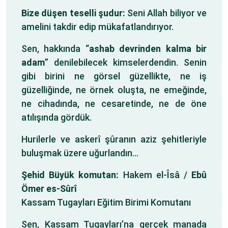
Bize düşen teselli şudur:
Seni Allah biliyor ve
amelini takdir edip mükafatlandırıyor.
Sen, hakkında “
ashab devrinden kalma bir
adam
” denilebilecek kimselerdendin. Senin
gibi birini ne görsel güzellikte, ne iş
güzelliğinde, ne örnek oluşta, ne emeğinde,
ne cihadında, ne cesaretinde, ne de öne
atılışında gördük.
Hurilerle ve askerî şûranın aziz şehitleriyle
buluşmak üzere uğurlandın…
Şehid
Büyük komutan:
Hakem el-Îsâ /
Ebû
Ömer es-Sûrî
Kassam Tugayları Eğitim Birimi Komutanı
Sen, Kassam Tugayları’na gerçek manada