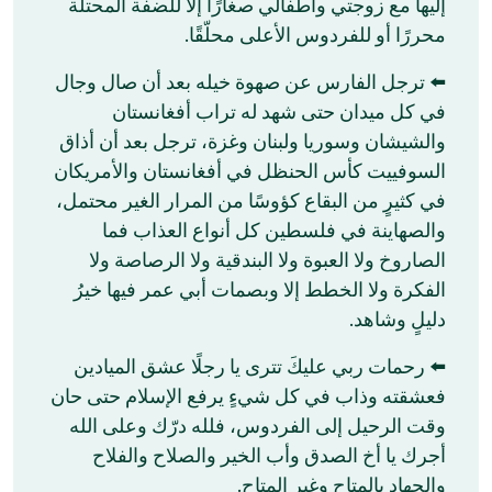
إليها مع زوجتي وأطفالي صغارًا إلا للضفة المحتلة
محررًا أو للفردوس الأعلى محلّقًا.
⬅️ ترجل الفارس عن صهوة خيله بعد أن صال وجال
في كل ميدان حتى شهد له تراب أفغانستان
والشيشان وسوريا ولبنان وغزة، ترجل بعد أن أذاق
السوفييت كأس الحنظل في أفغانستان والأمريكان
في كثيرٍ من البقاع كؤوسًا من المرار الغير محتمل،
والصهاينة في فلسطين كل أنواع العذاب فما
الصاروخ ولا العبوة ولا البندقية ولا الرصاصة ولا
الفكرة ولا الخطط إلا وبصمات أبي عمر فيها خيرُ
دليلٍ وشاهد.
⬅️ رحمات ربي عليكَ تترى يا رجلًا عشق الميادين
فعشقته وذاب في كل شيءٍ يرفع الإسلام حتى حان
وقت الرحيل إلى الفردوس، فلله درّك وعلى الله
أجرك يا أخ الصدق وأب الخير والصلاح والفلاح
والجهاد بالمتاح وغير المتاح.