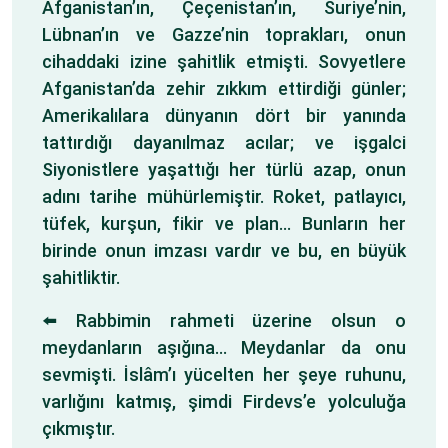
Afganistan’ın, Çeçenistan’ın, Suriye’nin,
Lübnan’ın ve Gazze’nin toprakları, onun
cihaddaki izine şahitlik etmişti. Sovyetlere
Afganistan’da zehir zıkkım ettirdiği günler;
Amerikalılara dünyanın dört bir yanında
tattırdığı dayanılmaz acılar; ve işgalci
Siyonistlere yaşattığı her türlü azap, onun
adını tarihe mühürlemiştir. Roket, patlayıcı,
tüfek, kurşun, fikir ve plan… Bunların her
birinde onun imzası vardır ve bu, en büyük
şahitliktir.
⬅️ Rabbimin rahmeti üzerine olsun o
meydanların aşığına… Meydanlar da onu
sevmişti. İslâm’ı yücelten her şeye ruhunu,
varlığını katmış, şimdi Firdevs’e yolculuğa
çıkmıştır.