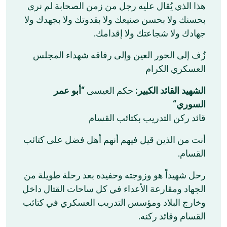
هذا الذي يُقال عليه رجل من زمن الصحابة لم نرى
بحسنك ولا بحسن صنيعك ولا بقدوتك ولا بجهدك ولا
جهادك ولا شجاعتك ولا إقدامك.
زُف إلى الحور العين وإلى رفاقه شهداء المجلس
العسكري الكرام
الشهيد القائد الكبير:
حكم العيسى “
أبو عمر
“
السوري
قائد ركن التدريب بكتائب القسام
أنت من الذين قيل فيهم أنهم أهل فضل على كتائب
القسام.
رحل شهيداً هو وزوجته وحفيده بعد رحلة طويلة من
الجهاد ومقارعة الأعداء في كل ساحات القتال داخل
وخارج البلاد ومؤسس التدريب العسكري في كتائب
القسام وقائد ركنه.