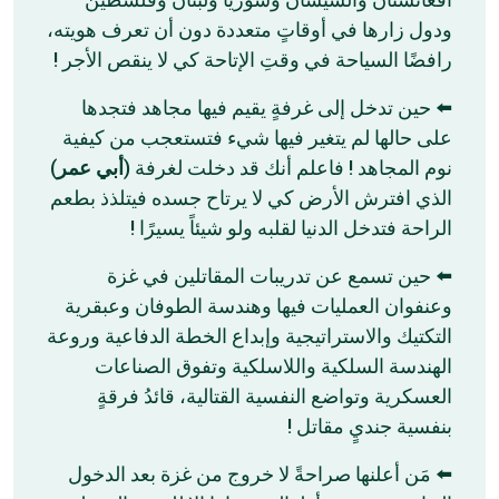
ودول زارها في أوقاتٍ متعددة دون أن تعرف هويته،
رافضًا السياحة في وقتِ الإتاحة كي لا ينقص الأجر !
⬅️ حين تدخل إلى غرفةٍ يقيم فيها مجاهد فتجدها
على حالها لم يتغير فيها شيء فتستعجب من كيفية
)
أبي عمر
نوم المجاهد ! فاعلم أنك قد دخلت لغرفة (
الذي افترش الأرض كي لا يرتاح جسده فيتلذذ بطعم
الراحة فتدخل الدنيا لقلبه ولو شيئاً يسيرًا !
⬅️ حين تسمع عن تدريبات المقاتلين في غزة
وعنفوان العمليات فيها وهندسة الطوفان وعبقرية
التكتيك والاستراتيجية وإبداع الخطة الدفاعية وروعة
الهندسة السلكية واللاسلكية وتفوق الصناعات
العسكرية وتواضع النفسية القتالية، قائدُ فرقةٍ
بنفسية جنديٍ مقاتل !
⬅️ مَن أعلنها صراحةً لا خروج من غزة بعد الدخول