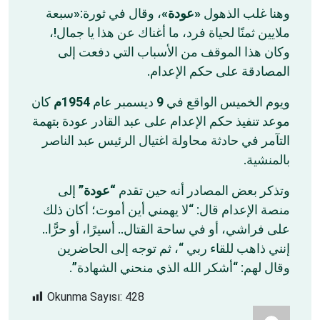
وهنا غلب الذهول
«عودة»
، وقال في ثورة:«سبعة
ملايين ثمنًا لحياة فرد، ما أغناك عن هذا يا جمال!،
وكان هذا الموقف من الأسباب التي دفعت إلى
المصادقة على حكم الإعدام.
كان
1954م
ديسمبر عام
9
ويوم الخميس الواقع في
موعد تنفيذ حكم الإعدام على عبد القادر عودة بتهمة
التآمر في حادثة محاولة اغتيال الرئيس عبد الناصر
بالمنشية.
وتذكر بعض المصادر أنه حين تقدم
“عودة”
إلى
منصة الإعدام قال: “لا يهمني أين أموت؛ أكان ذلك
على فراشي، أو في ساحة القتال.. أسيرًا، أو حرًّا..
إنني ذاهب للقاء ربي “، ثم توجه إلى الحاضرين
وقال لهم: “أشكر الله الذي منحني الشهادة”.
Okunma Sayısı:
428