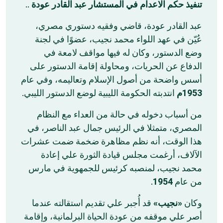
..
تنفيذ حكم الاعدام في المستشار عبد القادر عودة
عبد القادر عودة، قاضي وفقيه دستوري مصري،
عُيّن في عهد اللواء محمد نجيب، عضوًا في لجنة
وضع الدستور، وكان له فيها مواقف لامعة في
الدفاع عن الحريات، ومحاولة إقامة الدستور على
أسس واضحة من أصول الإسلام وتعاليمه، وفي عام
1953م
انتدبته الحكومة الليبية لوضع الدستور الليبي.
من أسباب دخوله في حالة من العداء مع النظام
المصري، متمثلا في الرئيس جمال عبد الناصر، في
هذا الوقت، أنه نظم مظاهرة ضخمة ضمت عشرات
الآلاف، أرغمت مجلس قيادة الثورة علي إعادة
محمد نجيب، لمنصبه كرئيس للجمهوية في مارس
.
1954
من عام
وكان
«نجيب»
قد أُجبر علي تقديم استقالته عندما
أصر علي موقفه من عودة الحياة البرلمانية، وإقامة