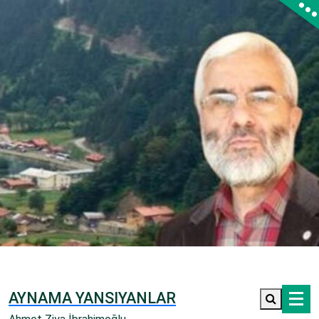
İçeriğe
geç
AYNAMA YANSIYANLAR