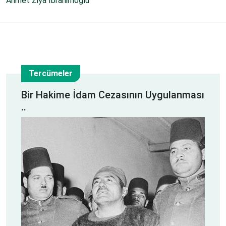
Ahmet Ziya İbrahimoğlu
Tercümeler
11
Bir Hakime İdam Cezasının Uygulanması
..
Şub