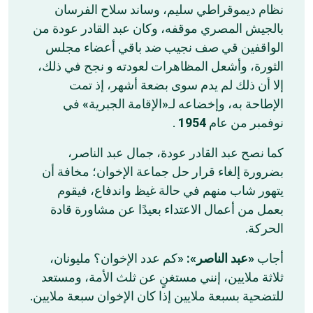
نظام ديموقراطي سليم، وساند سلاح الفرسان
بالجيش المصري موقفه، وكان عبد القادر عودة من
الواقفين قي صف نجيب ضد باقي أعضاء مجلس
الثورة، وأشعل المظاهرات لعودته و نجح في ذلك،
إلا أن ذلك لم يدم سوى بضعة أشهر، إذ تمت
الإطاحة به، وإخضاعه لـ«الإقامة الجبرية» في
.
1954
نوفمبر من عام
كما نصح عبد القادر عودة، جمال عبد الناصر،
بضرورة إلغاء قرار حل جماعة الإخوان؛ مخافة أن
يتهور شاب منهم في حالة غيظ واندفاع، فيقوم
بعمل من أعمال الاعتداء بعيدًا عن مشاورة قادة
الحركة.
أجاب
«عبد الناصر»:
«كم عدد الإخوان؟ مليونان،
ثلاثة ملايين، إنني مستغنٍ عن ثلث الأمة، ومستعد
للتضحية بسبعة ملايين إذا كان الإخوان سبعة ملايين.