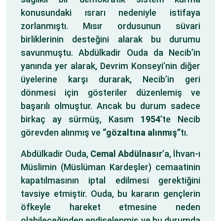
konusundaki ısrarı nedeniyle istifaya
zorlanmıştı. Mısır ordusunun süvari
birliklerinin desteğini alarak bu durumu
savunmuştu. Abdülkadir Ouda da Necib’in
yanında yer alarak, Devrim Konseyi’nin diğer
üyelerine karşı durarak, Necib’in geri
dönmesi için gösteriler düzenlemiş ve
başarılı olmuştur. Ancak bu durum sadece
birkaç ay sürmüş, Kasım
1954
’te Necib
görevden alınmış ve
“gözaltına alınmış”
tı.
Abdülkadir Ouda,
Cemal Abdülnasır
’a, İhvan-ı
Müslimin (Müslüman Kardeşler) cemaatinin
kapatılmasının iptal edilmesi gerektiğini
tavsiye etmiştir. Ouda, bu kararın gençlerin
öfkeyle hareket etmesine neden
olabileceğinden endişelenmiş ve bu durumda