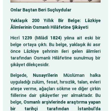
Onlar Baştan Beri Suçluydular
Yaklaşık 200 Yıllık Bir Belge: Lâzkiye
Âlimlerinin Osmanlı Hilâfetine Şikâyeti
Hicrî
1239
(Milâdî
1824
) yılına ait eski bir
belge ortaya çıktı. Bu belge, yaklaşık iki asır
önce Lâzkiye şehrinin ileri gelen âlimleri
tarafından Osmanlı Hilâfetine sunulmuş bir
şikâyet dilekçesidir.
Belgede,
Nusayrîlerin
Müslüman halka
uyguladığı zulüm, fesat, hırsızlık, talan, evleri
ateşe verme, ağaçları sökme ve diğer çirkin
fiillerine dair şikâyetler yer almaktadır. Bu
belge,
Osmanlı arşivlerinde araştırma yapan
bir tarihçi tarafından İstanbul’da