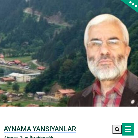
İçeriğe
geç
AYNAMA YANSIYANLAR