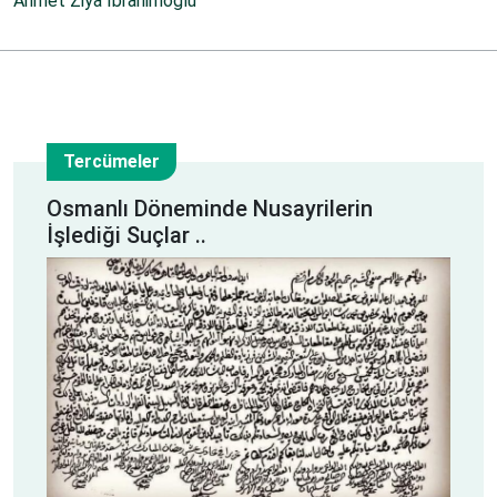
Ahmet Ziya İbrahimoğlu
Tercümeler
27
Osmanlı Döneminde Nusayrilerin
İşlediği Suçlar ..
Mar