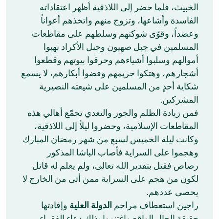
الخبيث، فلما حضر إلى اللاذقية أظهر اعتقاداته
الفاسدة وأشاعها، وتزوج منهم واتخذهم أعواناً
وعضداً، وقوّى شوكتهم وسلطهم على مقاطعات
المسلمين في جبل صهيون وجبل الأكراد نهبوا
أموالهم وسلبوا أشياءهم وحرقوا بيوتهم وقطعوا
أشجارهم، وهتكوا حريمهم وفضوا أبكارهم، لا يسمع
شكاية أحدٍ من المسلمين على شيعته النصيرية
المشركين.
‏فمن زيادة الظلم والجور والتعدي تجمّع أهالي هذه
المقاطعات الإسلامية، وحضروا ليلاً إلى اللاذقية،
وكانت ليلة الخميس لسبع من شهر رمضان المبارك
وهجموا على السراية فأصاب الباشا المذكور
رصاص فقتل بتقدير الله تعالى، ولم يعلم له قاتل
لكون من هجم على السراية ممن أتى من الخارج لا
يحصى عددهم.
‏راجين استعطاف مراحم
الدولة العلية
وإفادتها
حقيقة الحال الواقع واغتنموا بذلك دعاء الفقراء