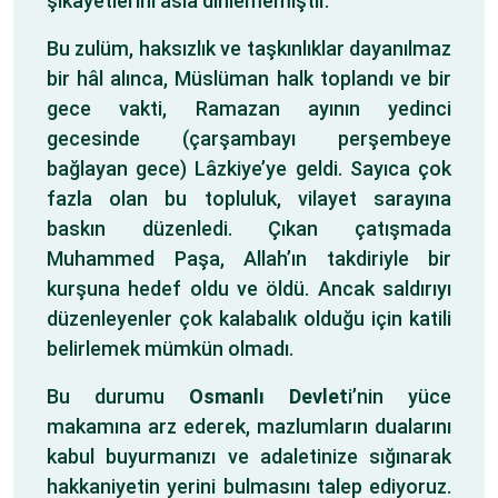
şikâyetlerini asla dinlememiştir.
Bu zulüm, haksızlık ve taşkınlıklar dayanılmaz
bir hâl alınca, Müslüman halk toplandı ve bir
gece vakti, Ramazan ayının yedinci
gecesinde (çarşambayı perşembeye
bağlayan gece) Lâzkiye’ye geldi. Sayıca çok
fazla olan bu topluluk, vilayet sarayına
baskın düzenledi. Çıkan çatışmada
Muhammed Paşa, Allah’ın takdiriyle bir
kurşuna hedef oldu ve öldü. Ancak saldırıyı
düzenleyenler çok kalabalık olduğu için katili
belirlemek mümkün olmadı.
Bu durumu
Osmanlı Devlet
i’nin yüce
makamına arz ederek, mazlumların dualarını
kabul buyurmanızı ve adaletinize sığınarak
hakkaniyetin yerini bulmasını talep ediyoruz.