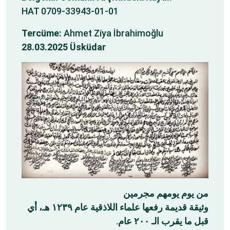
HAT 0709-33943-01-01
Tercüme:
Ahmet Ziya İbrahimoğlu
28.03.2025 Üsküdar
من يوم يومهم مجرمين
وثيقة قديمة رفعها علماء اللاذقية عام ١٢٣٩ هـ، أي
.
قبل ما يقرب الـ ٢٠٠ عام