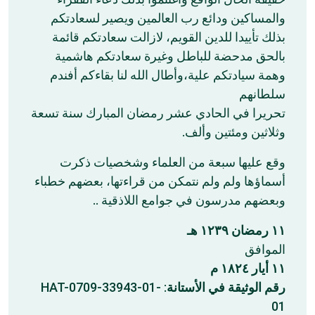
والمساكين ودائع رب العالمين ويصير لسعادتكم
بذلك تأييدا للدين القويم، لازالت سعادتكم قائمة
بالحق مدحضة للباطل وغيرة سعادتكم هاشمية
وهمة سيادتكم علية،وأطال الله لنا بقاءكم أفندم
سلطانهم
‏تحريرا في الحادي عشر رمضان المبارك سنة تسعة
وثلاثين ومئتين وألف.
‏وقع عليها سبعة من العلماء وشخصيات ذكرت
أسماؤها ولم ولم نتمكن من قراءتها، بعضهم خطباء
وبعضهم مدرسون في جوامع اللاذقية ..
١١ رمضان ١٢٣٩ هـ
‏الموافق
١١ أيار ١٨٢٤ م
: HAT-0709-33943-01-
رقم الوثيقة في الأستانة
01