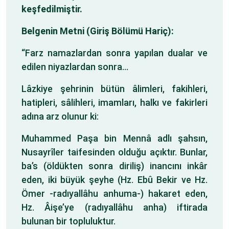
keşfedilmiştir.
Belgenin Metni (Giriş Bölümü Hariç):
“Farz namazlardan sonra yapılan dualar ve
edilen niyazlardan sonra…
Lâzkiye şehrinin bütün âlimleri, fakihleri,
hatipleri, sâlihleri, imamları, halkı ve fakirleri
adına arz olunur ki:
Muhammed Paşa bin Mennâ adlı şahsın,
Nusayrîler taifesinden olduğu açıktır. Bunlar,
ba’s (öldükten sonra diriliş) inancını inkâr
eden, iki büyük şeyhe (Hz. Ebû Bekir ve Hz.
Ömer -radıyallâhu anhuma-) hakaret eden,
Hz. Âişe’ye (radıyallâhu anha) iftirada
bulunan bir topluluktur.