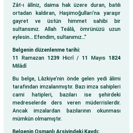
Zât-ı âlîniz, daima hak üzere duran, batılı
ortadan kaldıran, Haşimoğulları’na yaraşır
gayret ve üstün himmet sahibi bir
sultansınız. Allah Teâlâ, ömrünüzü uzun
eylesin… Efendim, sultanımız…”
Belgenin düzenlenme tarihi:
11
Ramazan
1239
Hicrî /
11
Mayıs
1824
Milâdî
Bu belge, Lâzkiye’nin önde gelen yedi âlimi
tarafından imzalanmıştır. Bazı imza sahipleri
cami hatipleri, bazıları ise şehirdeki
medreselerde ders veren müderrislerdir.
Ancak imzalardan bazılarının okunması
mümkün olmamıştır.
Belgenin Osmanlı Arşivindeki Kaydı: