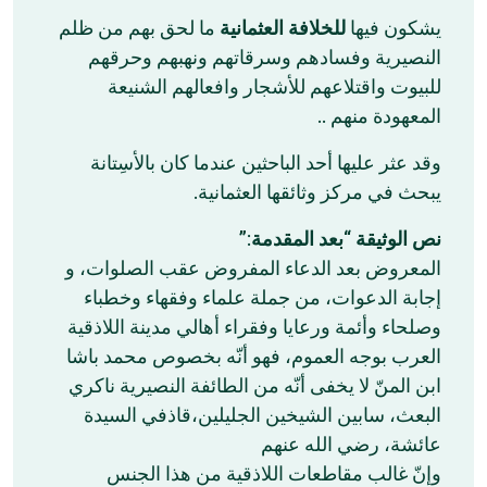
‏يشكون فيها
للخلافة العثمانية
ما لحق بهم من ظلم
النصيرية وفسادهم وسرقاتهم ونهبهم وحرقهم
للبيوت واقتلاعهم للأشجار وافعالهم الشنيعة
المعهودة منهم ..
‏وقد عثر عليها أحد الباحثين عندما كان بالأسِتانة
يبحث في مركز وثائقها العثمانية.
:”
بعد المقدمة
“
نص الوثيقة
‏المعروض بعد الدعاء المفروض عقب الصلوات، و
إجابة الدعوات، من جملة علماء وفقهاء وخطباء
وصلحاء وأئمة ورعايا وفقراء أهالي مدينة اللاذقية
العرب بوجه العموم، فهو أنّه بخصوص محمد باشا
ابن المنّ لا يخفى أنّه من الطائفة النصيرية ناكري
البعث، سابين الشيخين الجليلين،قاذفي السيدة
عائشة، رضي الله عنهم
‏وإنّ غالب مقاطعات اللاذقية من هذا الجنس