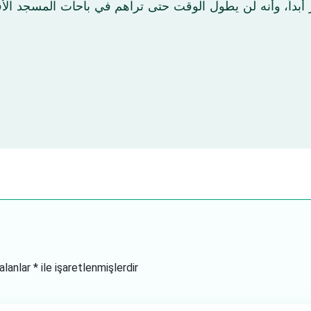
سرَ أبداً، وأنه لن يطول الوقت حتى تراهم في باحات المسجد الأ
 alanlar
*
ile işaretlenmişlerdir