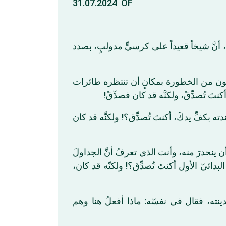
31.07.2024 OF
أنَّ شيخاً قعيداً على كرسيٍّ مدولبٍ، بصدد
 سيكون من الخطورة بمكانٍ أن تنتظره طائرات
َ تُصدِّقْ، ولكنَّه قد كان فصدِّقْ
ه بكفِّ يدكَ، أكنتَ تُصدِّق؟! ولكنَّه قد كان
أن ينحدرَ منه، وأنت الذي تعرفُ أنَّ الجداولَ
لبدائيّ الأول أكنتَ تُصدِّق؟! ولكنّه قد كان
مدينته، فقال في نفسّه: ماذا أفعلُ هنا وهم