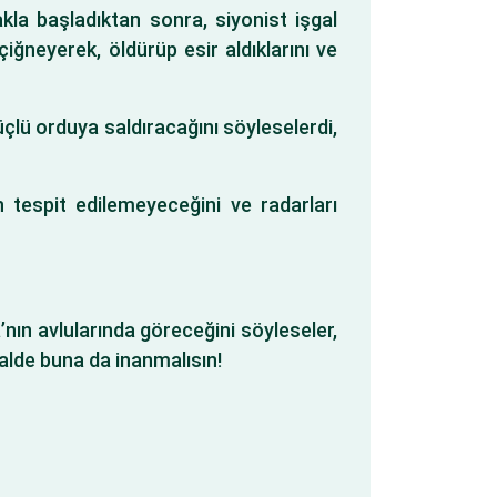
kla başladıktan sonra, siyonist işgal
iğneyerek, öldürüp esir aldıklarını ve
çlü orduya saldıracağını söyleselerdi,
n tespit edilemeyeceğini ve radarları
ın avlularında göreceğini söyleseler,
halde buna da inanmalısın!