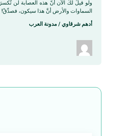
ولو قيلَ لكَ الآن أنّ هذه العصابة لن تُك
السماوات والأرض أنَّ هذا سيكون، فصدِّقْ!
أدهم شرقاوي / مدونة العرب