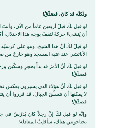
!
‏ولكنَّه قد كانَ، فَصَدِّقْ
لو قيل لكَ قبلَ أربعين عاماً من الآن، وأنت
أن يُنشىءَ حركةً لتقفَ بوجه هذا الاحتلال، أك!
لو قيلَ لكَ أنَّ هذا الشيخ، وهو على كرسيّه
الأباتشي عند عتبة المسجد وهو خارجٌ من صلاة !
لو قيلَ لكَ أنَّ الأمرَ قد بدأَ بحجرٍ وسكّين 
فصدِّقْ!
لو قيل لكَ أنَّ هؤلاء الذي يسيرون بعكسِ نظامِ
لا يمكنها أن تتسلّقَ الجبالَ، قد قرروا أن ي،
فصدِّقْ!
وإنَّه لو قيل لكَ إنَّ رجلاً كان يُدرّسُ ف
يحتاجونني هناك، سأقلِبُ المعادلة!