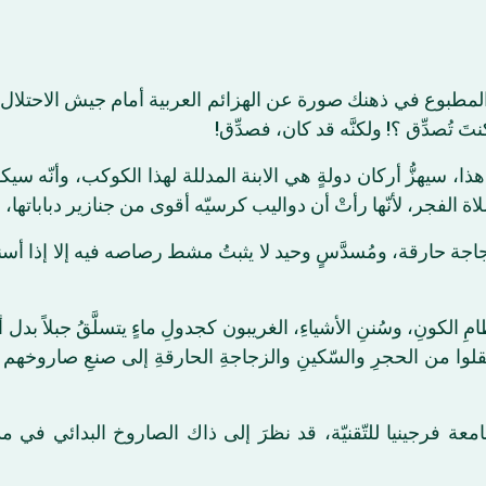
َ المطبوع في ذهنك صورة عن الهزائم العربية أمام جيش الاحتلال، 
نتَ تُصدِّق ؟! ولكنَّه قد كان، فصدِّق
 هذا، سيهزُّ أركان دولةٍ هي الابنة المدللة لهذا الكوكب، وأنّه
الفجر، لأنّها رأتْ أن دواليب كرسيّه أقوى من جنازير دباباتها، أكنت
وزجاجة حارقة، ومُسدَّسٍ وحيد لا يثبتُ مشط رصاصه فيه إلا إذا أسندت
 الكونِ، وسُننِ الأشياءِ، الغريبون كجدولِ ماءٍ يتسلَّقُ جبلاً بدل 
نتقلوا من الحجرِ والسّكينِ والزجاجةِ الحارقةِ إلى صنعِ صاروخهم ا
ي جامعة فرجينيا للتّقنيّة، قد نظرَ إلى ذاك الصاروخ البدائي في 