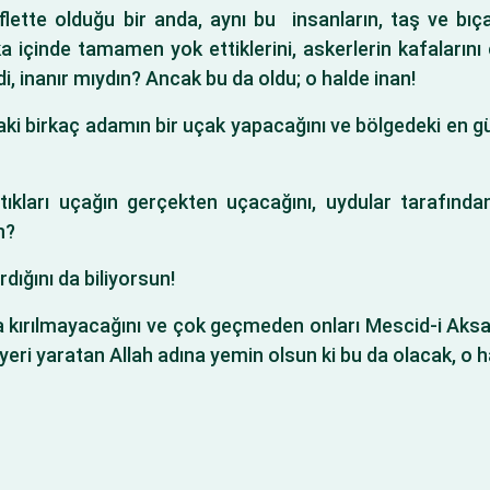
lette olduğu bir anda, aynı bu insanların, taş ve bıça
 içinde tamamen yok ettiklerini, askerlerin kafalarını ç
di, inanır mıydın? Ancak bu da oldu; o halde inan!
aki birkaç adamın bir uçak yapacağını ve bölgedeki en gü
ptıkları uçağın gerçekten uçacağını, uydular tarafında
n?
dığını da biliyorsun!
 kırılmayacağını ve çok geçmeden onları Mescid-i Aksa’n
yeri yaratan Allah adına yemin olsun ki bu da olacak, o 