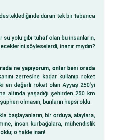
e desteklediğinde duran tek bir tabanca
 su yolu gibi tuhaf olan bu insanların,
receklerini söyleselerdi, inanır mıydın?
rada ne yapıyorum, onlar beni orada
anını zerresine kadar kullanıp roket
ki en değerli roket olan Ayyaş 250’yi
ma altında yaşadığı şehirden 250 km
 şüphen olmasın, bunların hepsi oldu.
la başlayanların, bir orduya, alaylara,
rimine, insan kurbağalara, mühendislik
oldu; o halde inan!