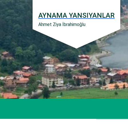
İçeriğe
geç
AYNAMA YANSIYANLAR
Ahmet Ziya İbrahimoğlu