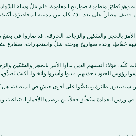
ه وهو يُطوّرُ منظومةَ صواريخِ المقاومة، فلم ينلْ وسامَ الشّهاد
عيّاش ٢٥٠! لم تقرأ رقماً خاطئاً، هذا الرجل قصف مطاراً على بعد
ين بدأوا الأمرَ بالحجر والسّكين والزجاجة الحارقة، قد صاروا في
بة وكتيبة حُفّاظٍ، وحدة صواريخ ووحدة ظلٍّ واستخبارات، ضفادع 
لم كلّه، هؤلاء أنفسهم الذين بدأوا الأمر بالحجر والسّكين والز
سوا رؤوس الجنود بأحذيتهم، قتلوا وأسروا وأثخنوا، أكنتَ تُصدِّق، 
ن سيصنعون طائرة وينقضُّوا على أقوى جيشٍ في المنطقة، هل كن
ا في ورش الحدادة ستُحلّق فعلاً، لن ترصدها الأقمار الصّناعية، 