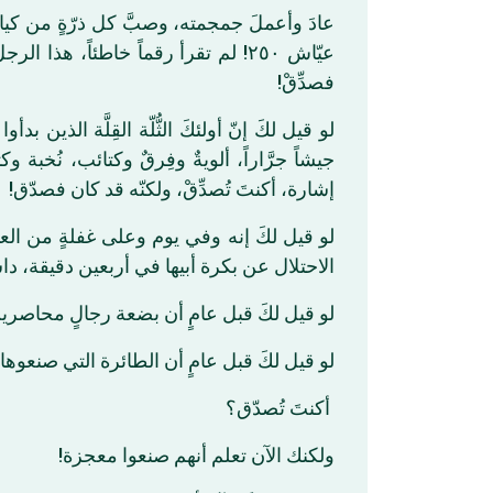
عادَ وأعملَ جمجمته، وصبَّ كل ذرّةٍ من كيان،
فصدِّقْ!
لو قيل لكَ إنّ أولئكَ الثُّلّة القِلَّة الذ
جيشاً جرَّاراً، ألويةٌ وفِرقٌ وكتائب، نُخ
إشارة، أكنتَ تُصدِّقْ، ولكنّه قد كان فصدّق!
لو قيل لكَ إنه وفي يوم وعلى غفلةٍ من العا
الاحتلال عن بكرة أبيها في أربعين دقيقة، دا!
لو قيل لكَ قبل عامٍ أن بضعة رجالٍ محاصري
لو قيل لكَ قبل عامٍ أن الطائرة التي صنعوه،
أكنتَ تُصدّق؟
ولكنك الآن تعلم أنهم صنعوا معجزة!