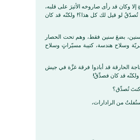
ةِ إلا وكان قد رأى صاروخه الأثيرَ على قلبه
 ٢٥٠ كلم من مدينته المحاصرّة، أكنتَ تُصدّقُ لو قيل لك كل هذا؟! ولكنّه قد كان
 بِضعَ سنين، بضعَ سنين فقط، وهم تحت الحصار
بشريّة وسلاح هندسة، كتيبة مسيّراتٍ وسلاح
جاجة الحارقة قد أبادوا فرقة غزَّة في جيش
ولكنّه قد كان فصدِّقْ
تَ تُصدِّق؟
وستُفلتُ من الرادارات