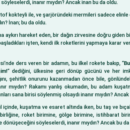
söyleselerdi, inanır mıydın? Ancak inan bu da oldu.
lotof kokteyli ile, ve şarjöründeki mermileri sadece elinl
dın? İnan; bu da oldu.
a aykırı hareket eden, bir dağın zirvesine doğru giden bir
başladıkları işten, kendi ilk roketlerini yapmaya karar ve
si’nde ders veren bir adamın, bu ilkel rokete bakıp, “
Bu
im!
” dediğini, ülkesine geri dönüp gücünü ve her imk
ığını, şehitlik onurunu kazanmadan önce bile, gönlünde
inanır mıydın? Rakamı yanlış okumadın, bu adam kuşat
nları sana birisi söylenmiş olsaydı inanır mıydın? Ancak
ıl içinde, kuşatma ve esaret altında iken, bu taş ve bıçak
birliğine, roket birimine, gölge birimine, istihbarat bi
ine dönüşeceğini söyleselerdi, inanır mıydın? Ancak bu da 