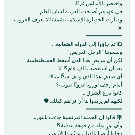
واحتضن الأندلس غربًا.
في عهدهم أصبحت العربية لسان العلم،
وصارت الحضارة الإسلامية شمسًا لا تعرف الغروب.
☀️
━━━━━━━━━━━
🕌 ثم جاؤوا إلى الدولة العثمانية…
وسموها “الرجل المريض”.
لكن أي مريضٍ هذا الذي أسقط القسطنطينية
بعد أن استعصت ألف عام؟! ⚔️
أي ضعفٍ هذا الذي وقف سدًّا منيعًا
أمام زحف أوروبا قرونًا طويلة؟
كانوا درع الشرق…
لكنهم لم يريدوا لنا أن نراهم كذلك. 🛡️
━━━━━━━━━━━
📚 قالوا إن الحملة الفرنسية جاءت بالنور…
وأي نورٍ يولد من فوهة بندقية؟!
دخلوا أرضنا بالقتل، ودنّسوا الأزهر،