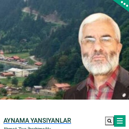
İçeriğe
geç
AYNAMA YANSIYANLAR