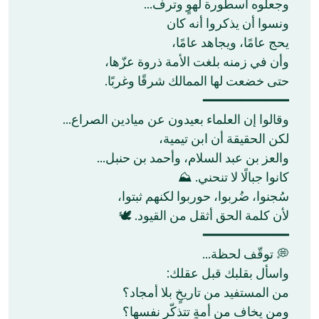
وجعلوه أسطورة لهوٍ وترف…
ونسوا أن يذكروا أنه كان
يحج عامًا، ويجاهد عامًا،
وأن في زمنه بلغت الأمة ذروة عزّها،
حتى خضعت لها الممالك شرقًا وغربًا.
━━━━━━━━━━━
وقالوا إن العلماء بعيدون عن ميادين الصراع…
لكن الحقيقة أن ابن تيمية،
والعز بن عبد السلام، وأحمد بن حنبل…
كانوا جبالًا لا تنحني. ⛰️
سُجنوا، ضُربوا، حوربوا لكنهم ثبتوا،
لأن كلمة الحق أثقل من القيود. 🕊️
━━━━━━━━━━━
💭 توقّف لحظة…
واسأل بقلبك قبل عقلك:
من المستفيد من تاريخٍ بلا أمجاد؟
ومن يخاف من أمةٍ تتذكّر نفسها؟