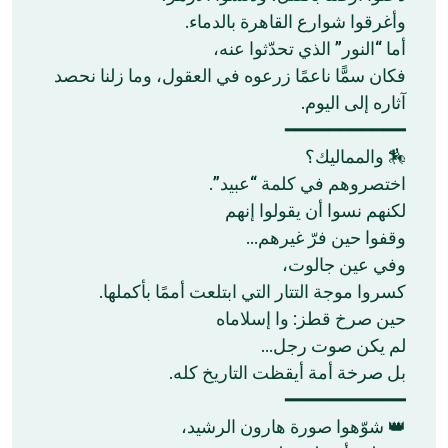
وأغرقوا شوارع القاهرة بالدماء.
أما “النور” الذي تحدّثوا عنه،
فكان سمًّا ناعمًا زرعوه في العقول، وما زلنا نحصد
آثاره إلى اليوم.
━━━━━━━━━━━
🏇 والمماليك؟
اختصروهم في كلمة “عبيد”.
لكنهم نسوا أن يقولوا إنهم
وقفوا حين فرّ غيرهم…
وفي عين جالوت،
كسروا موجة التتار التي ابتلعت أممًا بأكملها.
حين صرخ قطز: وا إسلاماه
لم يكن صوت رجل…
بل صرخة أمة أيقظت التاريخ كله.
━━━━━━━━━━━
👑 شوّهوا صورة هارون الرشيد،