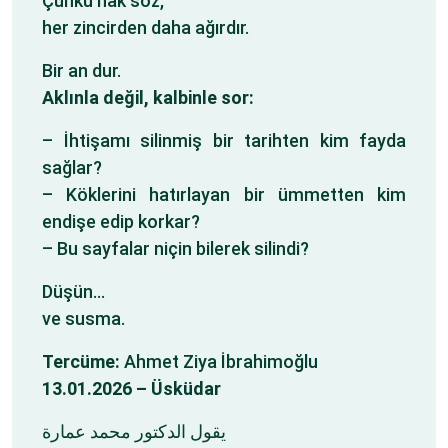
Çünkü hak söz,
her zincirden daha ağırdır.
Bir an dur.
Aklınla değil, kalbinle sor:
– İhtişamı silinmiş bir tarihten kim fayda
sağlar?
– Köklerini hatırlayan bir ümmetten kim
endişe edip korkar?
– Bu sayfalar niçin bilerek silindi?
Düşün…
ve susma.
Tercüme:
Ahmet Ziya İbrahimoğlu
13.01.2026 – Üsküdar
يقول الدكتور محمد عمارة