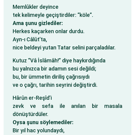
Memlûkler deyince
tek kelimeyle geçiştirdiler: “köle”.
Ama şunu gizlediler:
Herkes kaçarken onlar durdu.
Ayn-ı Câlût’ta,
nice beldeyi yutan Tatar selini parçaladılar.
Kutuz “Vâ İslâmâh!” diye haykırdığında
bu yalnızca bir adamın sesi değildi;
bu, bir ümmetin diriliş çağrısıydı
ve o çağrı, tarihin seyrini değiştirdi.
Hârûn er-Reşîd’i
zevk ve sefa ile anılan bir masala
dönüştürdüler.
Oysa şunu söylemediler:
Bir yıl hac yolundaydı,