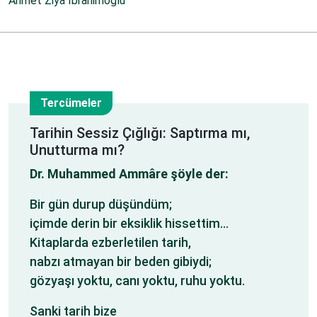
Ahmet Ziya İbrahimoğlu
Tercümeler
13
Tarihin Sessiz Çığlığı: Saptırma mı,
Unutturma mı?
Oca
Dr. Muhammed Ammâre şöyle der:
Bir gün durup düşündüm;
içimde derin bir eksiklik hissettim…
Kitaplarda ezberletilen tarih,
nabzı atmayan bir beden gibiydi;
gözyaşı yoktu, canı yoktu, ruhu yoktu.
Sanki tarih bize