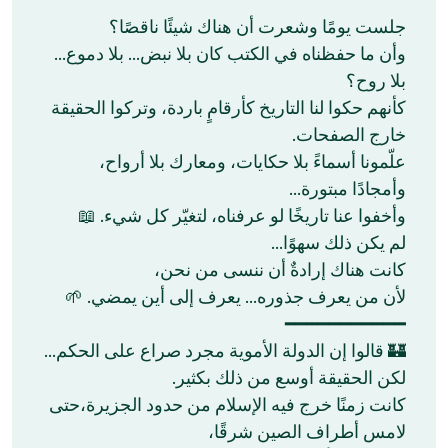
جلست يومًا وشعرت أن هناك شيئًا ناقصًا؟
وأن ما حفظناه في الكتب كان بلا نبض… بلا دموع…
بلا روح؟
كأنهم حكوا لنا التاريخ كأرقامٍ باردة، وتركوا الحقيقة
خارج الصفحات.
علّمونا أسماءً بلا حكايات، ومعارك بلا أرواح،
وأمجادًا مبتورة…
وأخفوا عنا تاريخًا لو عرفناه، لتغيّر كل شيء. 📖
لم يكن ذلك سهوًا…
كانت هناك إرادةٌ أن ننسى من نحن،
لأن من يعرف جذوره… يعرف إلى أين يمضي. 🌱
━━━━━━━━━━━
🏰 قالوا إن الدولة الأموية مجرد صراع على الحكم…
لكن الحقيقة أوسع من ذلك بكثير.
كانت زمنًا خرج فيه الإسلام من حدود الجزيرة،حتى
لامس أطراف الصين شرقًا،