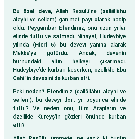
Bu özel deve
, Allah Resûlü’ne (sallâllâhu
aleyhi ve sellem) ganimet payı olarak nasip
oldu. Peygamber Efendimiz, onu uzun yıllar
elinde tuttu ve satmadı. Nihayet, Hudeybiye
yılında
(Hicri 6)
bu deveyi yanına alarak
Mekke’ye götürdü. Ancak, devenin
burnundaki altın halkayı çıkarmadı.
Hudeybiye’de kurban keserken, özellikle Ebu
Cehil’in devesini de kurban etti.
Peki neden? Efendimiz (sallâllâhu aleyhi ve
sellem), bu deveyi dört yıl boyunca elinde
tuttu? Ve neden onu, tüm Arapların ve
özellikle Kureyş’in gözleri önünde kurban
etti?
Allah Resûlü, ümmete, ne yazık ki bugün