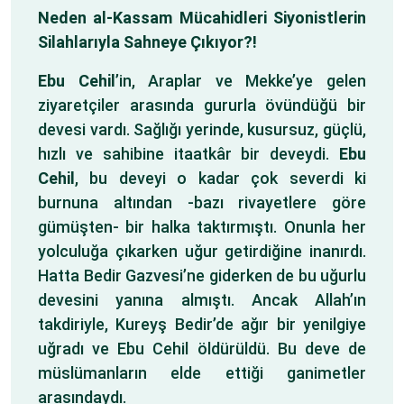
Neden al-Kassam Mücahidleri Siyonistlerin
Silahlarıyla Sahneye Çıkıyor?!
Ebu Cehil
’in, Araplar ve Mekke’ye gelen
ziyaretçiler arasında gururla övündüğü bir
devesi vardı. Sağlığı yerinde, kusursuz, güçlü,
hızlı ve sahibine itaatkâr bir deveydi.
Ebu
Cehil
, bu deveyi o kadar çok severdi ki
burnuna altından -bazı rivayetlere göre
gümüşten- bir halka taktırmıştı. Onunla her
yolculuğa çıkarken uğur getirdiğine inanırdı.
Hatta Bedir Gazvesi’ne giderken de bu uğurlu
devesini yanına almıştı. Ancak Allah’ın
takdiriyle, Kureyş Bedir’de ağır bir yenilgiye
uğradı ve Ebu Cehil öldürüldü. Bu deve de
müslümanların elde ettiği ganimetler
arasındaydı.