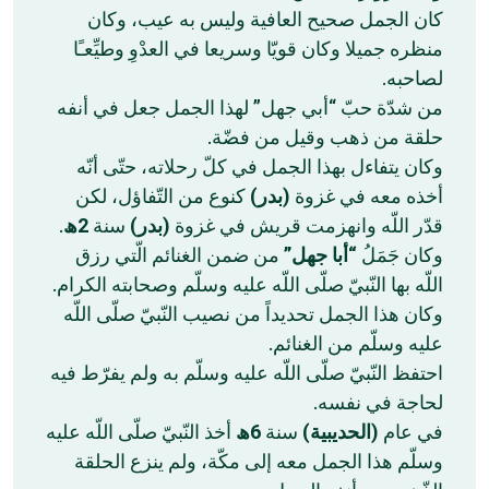
كان الجمل صحيح العافية وليس به عيب، وكان
منظره جميلا وكان قويّا وسريعا في العدْوِ وطيِّعـًا
لصاحبه.
من شدّة حبّ “أبي جهل” لهذا الجمل جعل في أنفه
حلقة من ذهب وقيل من فضّة.
وكان يتفاءل بهذا الجمل في كلّ رحلاته، حتّى أنّه
أخذه معه في غزوة
(بدر)
كنوع من التّفاؤل، لكن
.
2ھ
سنة
(بدر)
قدّر اللّه وانهزمت قريش في غزوة
وكان جَمَلُ
“أبا جهل”
من ضمن الغنائم الّتي رزق
اللّه بها النّبيّ صلّى اللّه عليه وسلّم وصحابته الكرام.
وكان هذا الجمل تحديداً من نصيب النّبيّ صلّى اللّه
عليه وسلّم من الغنائم.
احتفظ النّبيّ صلّى اللّه عليه وسلّم به ولم يفرّط فيه
لحاجة في نفسه.
في عام
(الحديبية)
سنة
6ھ
أخذ النّبيّ صلّى اللّه عليه
وسلّم هذا الجمل معه إلى مكّة، ولم ينزع الحلقة