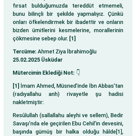
fırsat bulduğumuzda tereddüt etmemeli,
bunu bilinçli bir şekilde yapmalıyız. Çünkü
onları öfkelendirmek bir ibadettir ve onların
bizden ümitlerini kesmelerine, morallerinin
çökmesine sebep olur.
[1]
Tercüme:
Ahmet Ziya İbrahimoğlu
25.02.2025 Üsküdar
Mütercimin Eklediği Not:
👇
[1]
İmam Ahmed, Müsned’inde İbn Abbas’tan
(radıyallahu anh) rivayetle şu hadisi
nakletmiştir:
Resûlullah (sallallahu aleyhi ve sellem), Bedir
Savaşı’nda ele geçirilen Ebu Cehil’in devesini,
başında gümüş bir halka olduğu hâlde[1],