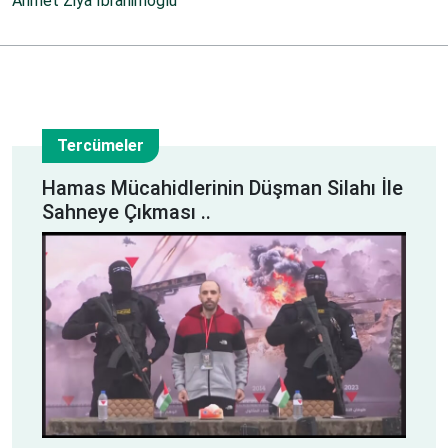
Ahmet Ziya İbrahimoğlu
Tercümeler
25
Hamas Mücahidlerinin Düşman Silahı İle
Sahneye Çıkması ..
Şub