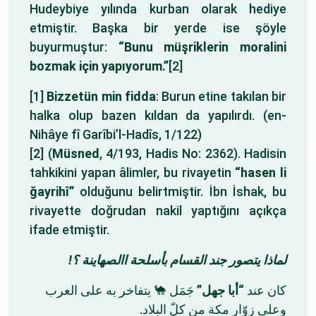
Hudeybiye yılında kurban olarak hediye
etmiştir. Başka bir yerde ise şöyle
buyurmuştur:
“Bunu müşriklerin moralini
bozmak için yapıyorum.”
[2]
[1]
Bizzetün min fidda
: Burun etine takılan bir
halka olup bazen kıldan da yapılırdı. (en-
Nihâye fî Garîbi’l-Hadîs, 1/122)
[2] (
Müsned
, 4/193, Hadis No: 2362). Hadisin
tahkikini yapan âlimler, bu rivayetin
“hasen li
ğayrihî”
olduğunu belirtmiştir. İbn İshak, bu
rivayette doğrudan nakil yaptığını açıkça
ifade etmiştir.
لماذا يتصور جند القسام بأسلحة االصهاينة ؟!
كان عند
“أبا جهل”
جَمَل 🐪 يتفاخر به على العرب
وعلى زوّار مكة من كلّ البلاد.