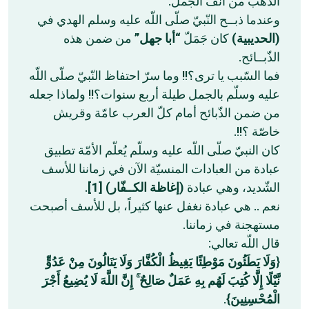
الذّهب من أنف الجمل.
وعندما ذبــح النّبيّ صلّى اللّه عليه وسلم الهدي في
(الحديبية)
كان جَمَلّ
“أبا جهل”
من ضمن هذه
الذّبــائح.
فما السّبب يا ترى؟!! وما سرّ احتفاظ النّبيّ صلّى اللّه
عليه وسلّم بالجمل طيلة أربع سنوات؟!! ولماذا جعله
من ضمن الذّبائح أمام كلّ العرب عامّة وقريش
خاصّة ؟!!.
كان النبيّ صلّى اللّه عليه وسلّم يُعلّم الأمّة تطبيق
عبادة من العبادات المنسيّة الآن في زماننا للأسف
.
[1]
(إغاظة الكــفّار)
الشّديد، وهي عبادة
نعم .. هي عبادة نغفل عنها كثيراً، بل للأسف أصبحت
مستهجنة في زماننا.
قال اللّه تعالي:
وَلَا يَطَئُونَ مَوْطِئًا يَغِيظُ الْكُفَّارَ وَلَا يَنَالُونَ مِنْ عَدُوٍّ
{
نَّيْلًا إِلَّا كُتِبَ لَهُم بِهِ عَمَلٌ صَالِحٌ ۚ إِنَّ اللَّهَ لَا يُضِيعُ أَجْرَ
.
الْمُحْسِنِينَ}