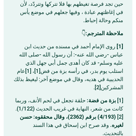
حين تجد فرصة تغيظهم بها فلا تتركها وتتردّد، لأن
في إغاظتهم عبادة ، وفيها جعلهم في موضع يأس
منكم وحالة إحباط.
👇
ملاحظة المترجم:
روى الإمام أحمد في مسنده من حديث ابن
[1]
عباس -رضي الله عنه-: أن رسول الله -صلى الله
عليه وسلم- قد كان أهدى جمل أبي جهل الذي
استلب يوم بدر، في رأسه بزة من فض[1]، [1]عام
الحديبية في هديه، وقال في موضع آخر: ليغيظ بذلك
المشركين[2].
حلقة تجعل في لحم الأنف، وربما
بزة من فضة:
[1]
كانت من شعر، النهاية في غريب الحديث (1/122).
(4/193) برقم (2362)، وقال محققوه: حسن
[2]
لغيره.
وقد صرح ابن إسحاق في هذا السند
بالتحديث.