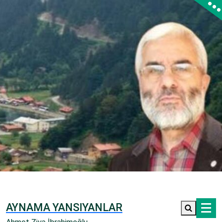
İçeriğe
geç
AYNAMA YANSIYANLAR