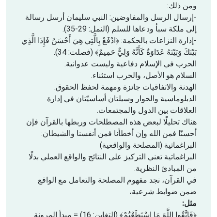
ومن ذلك:
-إرسال الرسل والمفاوضين: النبي سليمان أرسل رسالة
إلى ملكة سبأ ودعاها للسلم (النمل: 29-35).
-إدارة النزاعات بالحكمة: ﴿ادْفَعْ بِالَّتِي هِيَ أَحْسَنُ فَإِذَا الَّذِي
بَيْنَكَ وَبَيْنَهُ عَدَاوَةٌ كَأَنَّهُ وَلِيٌّ حَمِيمٌ﴾ (فصلت: 34).
الحرب في الإسلام دفاعية وليست عدوانية.
السلام هو الأصل، والحرب استثناء.
الهدنة والاتفاقيات جائزة ومهمة لحفظ الحقوق.
الدبلوماسية والحوار وسيلتان أساسيّتان في إدارة
العلاقات بين الدول والمجتمعات.
هناك تحليلًا لبعض هذه المصطلحات وربطها بالقرآن فإن
أحسنّا فمن الله وإن أخطأنا فمن أنفسنا والشيطان:
البراغماتية (المصلحة والواقعية)
البراغماتية تعني التركيز على النتائج والواقع العملي بدلًا
من المبادئ النظرية.
في القرآن، نجد مفهوم المصلحة والتعامل مع الواقع
ضمن ضوابط شرعية،
مثل:
﴿فَاتَّقُوا اللَّهَ مَا اسْتَطَعْتُمْ﴾ (التغابن: 16) = مبدأ المرونة