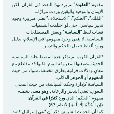
مفهوم
“العقيدة”
لم يرد بهذا اللفظ في القرآن، لكن
الإيمان والتوحيد واليقين وردت مرارًا…
“المُلك”، “الحكم”، “الاستخلاف” تعني ضرورة وجود
تدبير سياسي، حتى لو اختلفت التسميات.
فغياب لفظ “
السياسة
” وبعض المصطلحات
السياسية، لا ينفي وجود مفهومها في الإسلام، بدليل
ورود ألفاظ تتصل بالحكم والتدبير.
*القرآن الكريم لم يذكر هذه المصطلحات السياسية
الحديثة بصيغتها المعروفة اليوم، لكنها قد تتقاطع مع
معانٍ ودلالات قرآنية بطرق مختلفة، سواء من حيث
المفهوم أو الجوهر الدلالي.
السياسة كإدارة وحكم السياسة، من حيث المعنى
اللغوي، تعني التدبير والرعاية، وهو معنى يشمله
مفهوم “الحكم” الذي
ورد كثيرًا في القرآن
:
﴿إِنِ الْحُكْمُ إِلَّا لِلَّهِ﴾ (الأنعام: 57).
كما أن الحديث الشريف ذكر أن “بني إسرائيل كانت