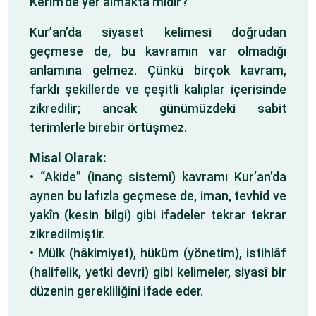
Kerim’de yer almakta mıdır?
Kur’an’da siyaset kelimesi doğrudan
geçmese de, bu kavramın var olmadığı
anlamına gelmez. Çünkü birçok kavram,
farklı şekillerde ve çeşitli kalıplar içerisinde
zikredilir; ancak günümüzdeki sabit
terimlerle birebir örtüşmez.
Misal Olarak:
• “Akide” (inanç sistemi) kavramı Kur’an’da
aynen bu lafızla geçmese de, iman, tevhid ve
yakîn (kesin bilgi) gibi ifadeler tekrar tekrar
zikredilmiştir.
• Mülk (hâkimiyet), hüküm (yönetim), istihlâf
(halifelik, yetki devri) gibi kelimeler, siyasî bir
düzenin gerekliliğini ifade eder.