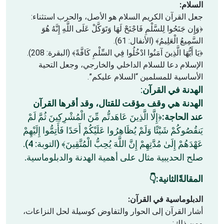
السلام:
جعل القرآن الكريم السلام هو الأصل، والحرب استثناء:
﴿وَإِن جَنَحُوا لِلسَّلْمِ فَاجْنَحْ لَهَا وَتَوَكَّلْ عَلَى اللَّهِ إِنَّهُ هُوَ
السَّمِيعُ الْعَلِيمُ﴾ (الأنفال: 61).
﴿يَا أَيُّهَا الَّذِينَ آمَنُوا ادْخُلُوا فِي السِّلْمِ كَافَّةً﴾ (البقرة: 208).
الإسلام دعا للسلام الداخلي والخارجي، وجعل التحية
الأساسية للمسلمين “السلام عليكم”.
الهدنة في القرآن
:
الهدنة هي وقف مؤقت للقتال، وقد أقرها القرآن
عند الحاجة:
﴿إِلَّا الَّذِينَ عَاهَدتُّم مِّنَ الْمُشْرِكِينَ ثُمَّ لَمْ
يَنقُصُوكُمْ شَيْئًا وَلَمْ يُظَاهِرُوا عَلَيْكُمْ أَحَدًا فَأَتِمُّوا إِلَيْهِمْ
عَهْدَهُمْ إِلَىٰ مُدَّتِهِمْ إِنَّ اللَّهَ يُحِبُّ الْمُتَّقِينَ﴾ (التوبة: 4).
صلح الحديبية مثال على أهمية الهدنة والدبلوماسية.
المقالةًالثانية:👇
الدبلوماسية في القرآن:
أشار القرآن إلى الحوار والتفاوض كوسيلة لحل النزاعات،
ومن ذلك: