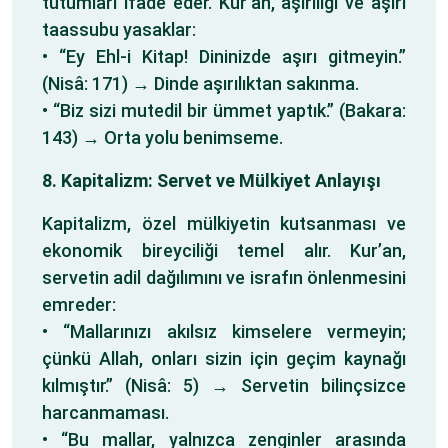
tutumları ifade eder. Kur’an, aşırılığı ve aşırı
taassubu yasaklar:
• “Ey Ehl-i Kitap! Dininizde aşırı gitmeyin.”
(Nisâ: 171) → Dinde aşırılıktan sakınma.
• “Biz sizi mutedil bir ümmet yaptık.” (Bakara:
143) → Orta yolu benimseme.
8. Kapitalizm: Servet ve Mülkiyet Anlayışı
Kapitalizm, özel mülkiyetin kutsanması ve
ekonomik bireyciliği temel alır. Kur’an,
servetin adil dağılımını ve israfın önlenmesini
emreder:
• “Mallarınızı akılsız kimselere vermeyin;
çünkü Allah, onları sizin için geçim kaynağı
kılmıştır.” (Nisâ: 5) → Servetin bilinçsizce
harcanmaması.
• “Bu mallar, yalnızca zenginler arasında