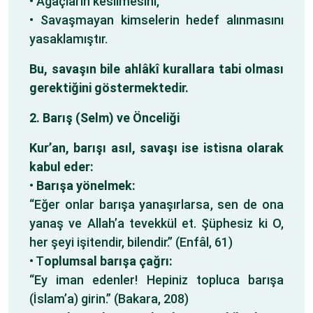
• Ağaçların kesilmesini,
• Savaşmayan kimselerin hedef alınmasını
yasaklamıştır.
Bu, savaşın bile ahlâkî kurallara tabi olması
gerektiğini göstermektedir.
2. Barış (Selm) ve Önceliği
Kur’an, barışı asıl, savaşı ise istisna olarak
kabul eder:
•
Barışa yönelmek:
“Eğer onlar barışa yanaşırlarsa, sen de ona
yanaş ve Allah’a tevekkül et. Şüphesiz ki O,
her şeyi işitendir, bilendir.” (Enfâl, 61)
• T
oplumsal barışa çağrı:
“Ey iman edenler! Hepiniz topluca barışa
(İslam’a) girin.” (Bakara, 208)