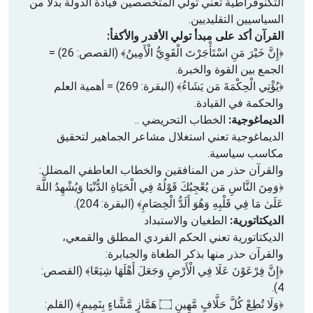
التكنوقراطية تعني تولي المتخصصين قيادة الدولة بدلًا من
السياسيين التقليديين.
القرآن أكد على مبدأ تولي الأقدر والأكفأ:
﴿إِنَّ خَيْرَ مَنِ اسْتَأْجَرْتَ الْقَوِيُّ الْأَمِينُ﴾ (القصص: 26) =
الجمع بين القوة والخبرة.
﴿يُؤْتِي الْحِكْمَةَ مَن يَشَاءُ﴾ (البقرة: 269) = أهمية العلم
والحكمة في القيادة.
الديماغوجية:
الخطاب التحريضي ..
الديماغوجية تعني استغلال مشاعر الجماهير لتحقيق
مكاسب سياسية.
والقرآن حذر من المنافقين والخطاب العاطفي المضلل:
﴿وَمِنَ النَّاسِ مَن يُعْجِبُكَ قَوْلُهُ فِي الْحَيَاةِ الدُّنْيَا وَيُشْهِدُ اللَّهَ
عَلَىٰ مَا فِي قَلْبِهِ وَهُوَ أَلَدُّ الْخِصَامِ﴾ (البقرة: 204).
الديكتاتورية:
الطغيان والاستبداد
الديكتاتورية تعني الحكم الفردي المطلق والقمعي،
والقرآن حذر منها بذكر الطغاة والجبابرة:
﴿إِنَّ فِرْعَوْنَ عَلَا فِي الْأَرْضِ وَجَعَلَ أَهْلَهَا شِيَعًا﴾ (القصص:
4).
﴿وَلَا تُطِعْ كُلَّ حَلَّافٍ مَّهِينٍ ۝ هَمَّازٍ مَّشَّاءٍ بِنَمِيمٍ﴾ (القلم: