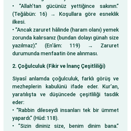
• “Allah’tan gücünüz yettiğince sakının.”
(Teğâbün: 16) → Koşullara göre esneklik
ilkesi.
• “Ancak zaruret hâlinde (haram olanı) yemek
zorunda kalırsanız (bundan dolayı günah size
yazılmaz).” (En‘âm: 119) → Zaruret
durumunda menfaatin öne alınması.
2. Çoğulculuk (Fikir ve İnanç Çeşitliliği)
Siyasî anlamda çoğulculuk, farklı görüş ve
mezheplerin kabulünü ifade eder. Kur’an,
yaratılışta ve düşüncede çeşitliliği tasdik
eder:
• “Rabbin dileseydi insanları tek bir ümmet
yapardı.” (Hûd: 118).
• “Sizin dininiz size, benim dinim bana.”