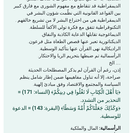
الديمقراطية قد تتقاطع مع مفهوم الشورى مع فارق كبير
بين القواعد القانونية التي نظّمت شؤون البشر في
الديمقراطية هي من اختراع البشر لا من تشريع خالقهم .
التكنوقراطية تتفق مع فكرة تولي الأكفأ للسلطة.
الديماغوجية تقابلها الدعاية الكاذبة والنفاق.
الديكتاتورية تعبر عنها قصص الطغاة مثل فرعون.
الراديكالية نهى القرآن عنها بتأكيد الوسطية.
الرأسمالية تم ضبطها بتحريم الربا والاحتكار.
….. الخ
إذن، رغم أن القرآن لم يذكر المصطلحات الحديثة
صراحة، إلا أنه تناول مفاهيمها ضمن إطار شامل ينظم
السياسة والمجتمع والاقتصاد وفق مبادئ إلهية.
﴿يَا أَهْلَ الْكِتَابِ لَا تَغْلُوا فِي دِينِكُمْ﴾ (النساء: 171) =
التحذير من التشدد.
﴿وَكَذَٰلِكَ جَعَلْنَاكُمْ أُمَّةً وَسَطًا﴾ (البقرة: 143) = الدعوة
للوسطية.
الرأسمالية:
المال والملكية