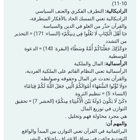
10-11).
الراديكالية:
التطرف الفكري والعنف السياسي
الراديكالية تعني التمسك الحاد بالأفكار المتطرفة،
والقرآن حذّر من الغلو في الدين والسياسة:
﴿يَا أَهْلَ الْكِتَابِ لَا تَغْلُوا فِي دِينِكُمْ﴾ (النساء: 171) = التحذير
من التشدد.
﴿وَكَذَٰلِكَ جَعَلْنَاكُمْ أُمَّةً وَسَطًا﴾ (البقرة: 143) = الدعوة
للوسطية.
الرأسمالية:
المال والملكية
الرأسمالية تعني النظام القائم على الملكية الفردية،
والقرآن تحدث عن المال وحقوقه وضوابطه:
﴿وَلَا تُؤْتُوا السُّفَهَاءَ أَمْوَالَكُمُ الَّتِي جَعَلَ اللَّهُ لَكُمْ قِيَامًا﴾
(النساء: 5) = تنظيم الثروة.
﴿كَيْ لَا يَكُونَ دُولَةً بَيْنَ الْأَغْنِيَاءِ مِنكُمْ﴾ (الحشر: 7) = تحقيق
التوازن في توزيع المال.
هي مجرد محاولة فهم وتحليل ..
والمهم أن:
البراغماتية في القرآن تعني التوازن بين المبدأ والواقع.
التعددية جاءت في سياق الاعتراف باختلاف البشر.