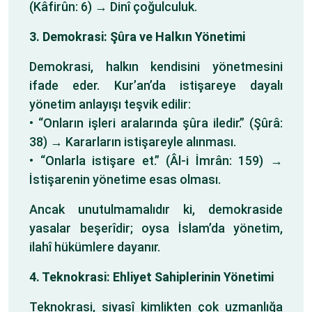
(Kâfirûn: 6) → Dinî çoğulculuk.
3. Demokrasi: Şûra ve Halkın Yönetimi
Demokrasi, halkın kendisini yönetmesini
ifade eder. Kur’an’da istişareye dayalı
yönetim anlayışı teşvik edilir:
• “Onların işleri aralarında şûra iledir.” (Şûrâ:
38) → Kararların istişareyle alınması.
• “Onlarla istişare et.” (Âl-i İmrân: 159) →
İstişarenin yönetime esas olması.
Ancak unutulmamalıdır ki, demokraside
yasalar beşerîdir; oysa İslam’da yönetim,
ilahî hükümlere dayanır.
4. Teknokrasi:
Ehliyet Sahiplerinin Yönetimi
Teknokrasi, siyasî kimlikten çok uzmanlığa