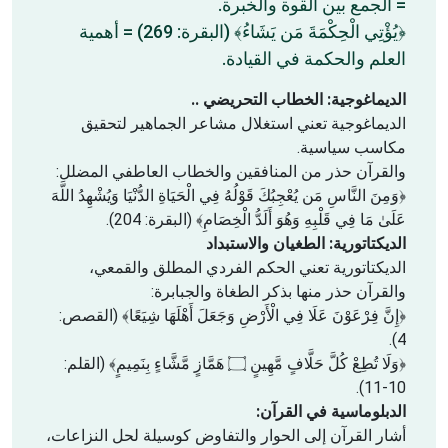
= الجمع بين القوة والخبرة.
﴿يُؤْتِي الْحِكْمَةَ مَن يَشَاءُ﴾ (البقرة: 269) = أهمية
العلم والحكمة في القيادة.
الديماغوجية: الخطاب التحريضي ..
الديماغوجية تعني استغلال مشاعر الجماهير لتحقيق
مكاسب سياسية.
والقرآن حذر من المنافقين والخطاب العاطفي المضلل:
﴿وَمِنَ النَّاسِ مَن يُعْجِبُكَ قَوْلُهُ فِي الْحَيَاةِ الدُّنْيَا وَيُشْهِدُ اللَّهَ
عَلَىٰ مَا فِي قَلْبِهِ وَهُوَ أَلَدُّ الْخِصَامِ﴾ (البقرة: 204).
الديكتاتورية: الطغيان والاستبداد
الديكتاتورية تعني الحكم الفردي المطلق والقمعي،
والقرآن حذر منها بذكر الطغاة والجبابرة:
﴿إِنَّ فِرْعَوْنَ عَلَا فِي الْأَرْضِ وَجَعَلَ أَهْلَهَا شِيَعًا﴾ (القصص:
4).
﴿وَلَا تُطِعْ كُلَّ حَلَّافٍ مَّهِينٍ ۝ هَمَّازٍ مَّشَّاءٍ بِنَمِيمٍ﴾ (القلم:
10-11).
الدبلوماسية في القرآن:
أشار القرآن إلى الحوار والتفاوض كوسيلة لحل النزاعات،