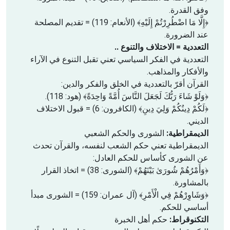
وفق القدرة.
﴿إِلَّا مَا اضْطُرِرْتُمْ إِلَيْهِ﴾ (الأنعام: 119) = تقديم المصلحة
عند الضرورة.
التعددية = الاختلاف والتنوع ..
التعددية في الفكر السياسي تعني تقبل التنوع في الآراء
والأفكار والمذاهب.
القرآن أقرّ بالتعددية في الخلق والفكر والدين:
﴿وَلَوْ شَاءَ رَبُّكَ لَجَعَلَ النَّاسَ أُمَّةً وَاحِدَةً﴾ (هود: 118).
﴿لَكُمْ دِينُكُمْ وَلِيَ دِينِ﴾ (الكافرون: 6) = قبول الاختلاف
الديني.
الديمقراطية:
الشورى والحكم الشعبي
الديمقراطية تعني حكم الشعب لنفسه، والقرآن تحدث
عن الشورى كأساس للحكم العادل:
﴿وَأَمْرُهُمْ شُورَىٰ بَيْنَهُمْ﴾ (الشورى: 38) = اتخاذ القرار
بالمشاورة.
﴿وَشَاوِرْهُمْ فِي الْأَمْرِ﴾ (آل عمران: 159) = الشورى مبدأ
أساسي للحكم.
التكنوقراط:
حكم أهل الخبرة