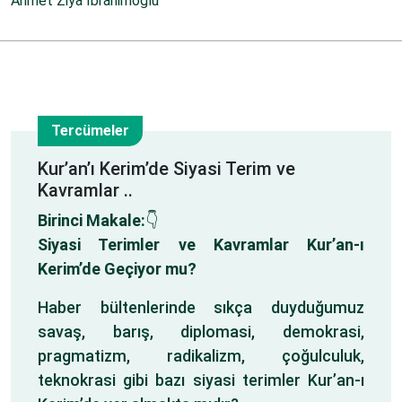
Ahmet Ziya İbrahimoğlu
Tercümeler
17
Kur’an’ı Kerim’de Siyasi Terim ve
Kavramlar ..
Mar
Birinci Makale:
👇
Siyasi Terimler ve Kavramlar Kur’an-ı
Kerim’de Geçiyor mu?
Haber bültenlerinde sıkça duyduğumuz
savaş, barış, diplomasi, demokrasi,
pragmatizm, radikalizm, çoğulculuk,
teknokrasi gibi bazı siyasi terimler Kur’an-ı