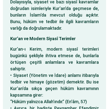
Dolayısıyla, siyaset ve bazı siyasî kavramlar
doğrudan isimleriyle Kur’an’da geçmese de,
bunların İslam’da mevcut olduğu açıktır.
Bunu, hüküm ve tedbir ile ilgili kavramların
varlığı da doğrulamaktadır.
Kur’an ve Modern Siyasî Terimler
Kur’an-ı Kerim, modern siyasî terimleri
bugünkü şekliyle ihtiva etmese de, bunlarla
örtüşen çeşitli anlamlara ve kavramlara
sahiptir.
• Siyaset (Yönetim ve İdare) anlamı itibarıyla
tedbir ve himaye (gözetim) demektir. Bu ise
Kur’an’da sıkça geçen hüküm kavramının
kapsamına girer:
“Hüküm yalnızca Allah’ındır.” (En’âm, 57)
• Ayrıca, bir hadiste Peygamber Efendimiz