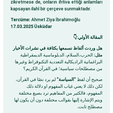
zikretmese de, onların ihtiva ettiği anlamları
kapsayan ilahî bir çerçeve sunmaktadır.
Tercüme:
Ahmet Ziya İbrahimoğlu
17.03.2025 Üsküdar
المقالة الأولي:👇
هل وردت ألفاظ نسمعها بكثافة في نشرات الأخبار
مثل:
الحرب،السلام، الدبلوماسية الديمقراطية
البراغماتية الراديكالية التعددية التكنوقراط وغيرها
من مصطلحات سياسية؛ في القرآن الكريم؟
صحيح أن لفظ
“السياسة”
لم يرد نصًا في القرآن،
لكن ذلك لا يعني غياب المفهوم او دلالة ذلك
المفهوم، فالكثير من المفاهيم ترد بصيغ مختلفة
ويتم الإشارة إليها بقوالب مختلفة دون أن يكون لها
مصطلح ثابت.