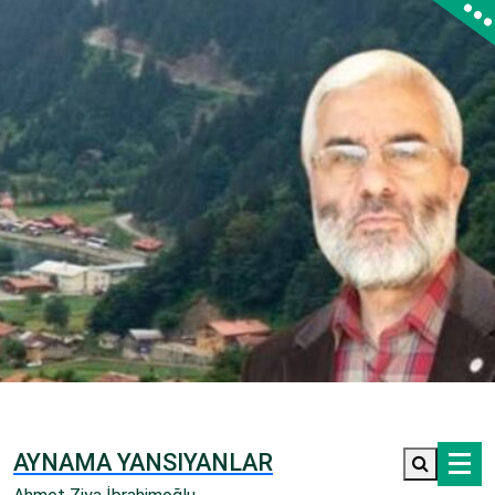
İçeriğe
geç
AYNAMA YANSIYANLAR