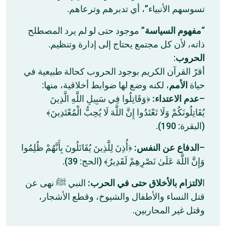
تسوسهم الأنبياء”، أي تدبرهم وترعاهم.
“
مفهوم السياسة
” موجود حتى لو لم يرد المصطلح
ذاته، لأن كل مجتمع يحتاج إلى إدارة وتنظيم.
الحروب
:
أقرّ القرآن الكريم بوجود الحروب كحالة طبيعية في
حياة
الأمم
، لكنه وضع لها ضوابط أخلاقية، منها:
–
عدم الاعتداء:
﴿وَقَاتِلُوا فِي سَبِيلِ اللَّهِ الَّذِينَ
يُقَاتِلُونَكُمْ وَلَا تَعْتَدُوا إِنَّ اللَّهَ لَا يُحِبُّ الْمُعْتَدِينَ﴾
(البقرة: 190).
–
الدفاع عن النفس:
﴿أُذِنَ لِلَّذِينَ يُقَاتَلُونَ بِأَنَّهُمْ ظُلِمُوا
وَإِنَّ اللَّهَ عَلَىٰ نَصْرِهِمْ لَقَدِيرٌ﴾ (الحج: 39).
ا
لالتزام بالأخلاق حتى في الحرب:
النبي ﷺ نهى عن
قتل النساء والأطفال والشيوخ، وقطع الأشجار،
وقتل غير المحاربين.