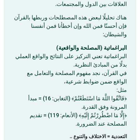
العلاقات بين الدول والمجتمعات.
هناك تحليلًا لبعض هذه المصطلحات وربطها بالقرآن
فإن أحسنّا فمن الله وإن أخطأنا فمن أنفسنا
والشيطان:
البراغماتية (المصلحة والواقعية)
البراغماتية تعني التركيز على النتائج والواقع العملي
بدلًا من المبادئ النظرية.
في القرآن، نجد مفهوم المصلحة والتعامل مع
الواقع ضمن ضوابط شرعية،
مثل:
﴿فَاتَّقُوا اللَّهَ مَا اسْتَطَعْتُمْ﴾ (التغابن: 16) = مبدأ
المرونة وفق القدرة.
﴿إِلَّا مَا اضْطُرِرْتُمْ إِلَيْهِ﴾ (الأنعام: 119) = تقديم
المصلحة عند الضرورة.
التعددية = الاختلاف والتنوع ..