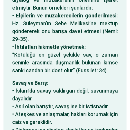
etmiştir. Bunun örnekleri şunlardır:
•
Elçilerin ve müzakerecilerin gönderilmesi:
Hz. Süleyman’ın Sebe Melikesi’ne mektup
göndererek onu barışa davet etmesi (Neml:
29-35).
• İ
htilafları hikmetle yönetmek:
“Kötülüğü en güzel şekilde sav, o zaman
seninle arasında düşmanlık bulunan kimse
sanki candan bir dost olur.” (Fussilet: 34).
Savaş ve Barış:
• İslam’da savaş saldırgan değil, savunmaya
dayalıdır.
• Asıl olan barıştır, savaş ise bir istisnadır.
• Ateşkes ve anlaşmalar, hakları korumak için
caiz ve gereklidir.
• Diplomasi ve diyalog, devletler ve toplumlar