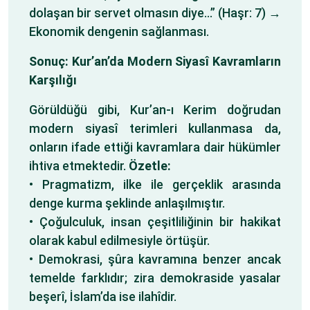
dolaşan bir servet olmasın diye…” (Haşr: 7) →
Ekonomik dengenin sağlanması.
Sonuç:
Kur’an’da Modern Siyasî Kavramların
Karşılığı
Görüldüğü gibi, Kur’an-ı Kerim doğrudan
modern siyasî terimleri kullanmasa da,
onların ifade ettiği kavramlara dair hükümler
ihtiva etmektedir.
Özetle:
• Pragmatizm, ilke ile gerçeklik arasında
denge kurma şeklinde anlaşılmıştır.
• Çoğulculuk, insan çeşitliliğinin bir hakikat
olarak kabul edilmesiyle örtüşür.
• Demokrasi, şûra kavramına benzer ancak
temelde farklıdır; zira demokraside yasalar
beşerî, İslam’da ise ilahîdir.