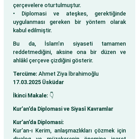
çerçevelere oturtulmuştur.
• Diplomasi ve ateşkes, gerektiğinde
uygulanması gereken bir yöntem olarak
kabul edilmiştir.
Bu da, İslam’ın siyaseti tamamen
reddetmediğini, aksine ona bir düzen ve
ahlâkî çerçeve çizdiğini gösterir.
Tercüme:
Ahmet Ziya İbrahimoğlu
17.03.2025 Üsküdar
İkinci Makale:
👇
Kur’an’da Diplomasi ve Siyasî Kavramlar
Kur’an’da Diplomasi:
Kur’an-ı Kerim, anlaşmazlıkları çözmek için
diyalog ve müzakerenin önemine işaret