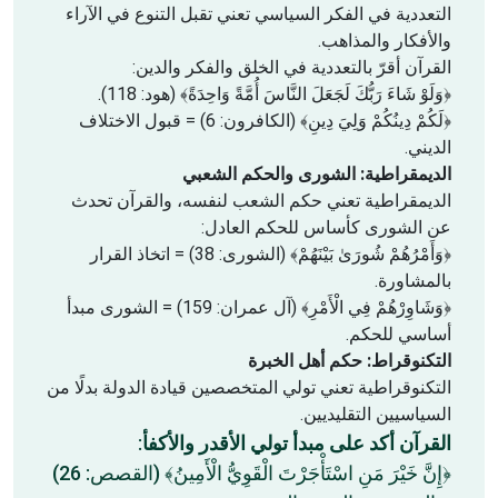
التعددية في الفكر السياسي تعني تقبل التنوع في الآراء
والأفكار والمذاهب.
القرآن أقرّ بالتعددية في الخلق والفكر والدين:
﴿وَلَوْ شَاءَ رَبُّكَ لَجَعَلَ النَّاسَ أُمَّةً وَاحِدَةً﴾ (هود: 118).
﴿لَكُمْ دِينُكُمْ وَلِيَ دِينِ﴾ (الكافرون: 6) = قبول الاختلاف
الديني.
الديمقراطية: الشورى والحكم الشعبي
الديمقراطية تعني حكم الشعب لنفسه، والقرآن تحدث
عن الشورى كأساس للحكم العادل:
﴿وَأَمْرُهُمْ شُورَىٰ بَيْنَهُمْ﴾ (الشورى: 38) = اتخاذ القرار
بالمشاورة.
﴿وَشَاوِرْهُمْ فِي الْأَمْرِ﴾ (آل عمران: 159) = الشورى مبدأ
أساسي للحكم.
التكنوقراط: حكم أهل الخبرة
التكنوقراطية تعني تولي المتخصصين قيادة الدولة بدلًا من
السياسيين التقليديين.
القرآن أكد على مبدأ تولي الأقدر والأكفأ
:
﴿إِنَّ خَيْرَ مَنِ اسْتَأْجَرْتَ الْقَوِيُّ الْأَمِينُ﴾ (القصص: 26)