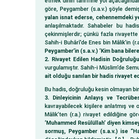
etmek dinin tahrifine yol açacağından 
göre, Peygamber (s.a.v.) şöyle demiş
yalan isnat ederse, cehennemdeki yer
anlaşılmaktadır. Sahabeler bu hadi
çekinmişlerdir; çünkü fazla rivayett
Sahih-i Buhârî’de Enes bin Mâlik’in (r.
Peygamber’in (s.a.v.) ‘Kim bana biler
2. Rivayet Edilen Hadisin Doğrulu
vurgulamıştır. Sahih-i Müslim’de Semur
ait olduğu sanılan bir hadis rivayet ed
Bu hadis, doğruluğu kesin olmayan bir 
3. Dinleyicinin Anlayış ve Tecrüb
kavrayabilecek kişilere anlatmış ve 
Mâlik’ten (r.a.) rivayet edildiğine g
‘Muhammed Resûlüllah’ diyen kimseyi
sormuş, Peygamber (s.a.v.) ise “Ha