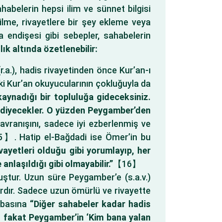
habelerin hepsi ilim ve sünnet bilgisi
ilme, rivayetlere bir şey ekleme veya
a endişesi gibi sebepler, sahabelerin
lık altında özetlenebilir:
.a.), hadis rivayetinden önce Kur’an-ı
ki Kur’an okuyucularının çokluğuyla da
 kaynadığı bir topluluğa gideceksiniz.
’ diyecekler. O yüzden Peygamber’den
vranışını, sadece iyi ezberlenmiş ve
15】. Hatip el-Bağdadi ise Ömer’in bu
ayetleri olduğu gibi yorumlayıp, her
laşıldığı gibi olmayabilir.”
【16】
uştur. Uzun süre Peygamber’e (s.a.v.)
ardır. Sadece uzun ömürlü ve rivayette
babasına
“Diğer sahabeler kadar hadis
 fakat Peygamber’in ‘Kim bana yalan