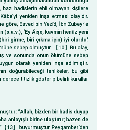
in yanlış anlaşılmasından korkulduğu
 bazı hadislerin ehli olmayan kişilere
 Kâbe’yi yeniden inşa etmesi olayıdır.
ine göre, Esved bin Yezîd, İbn Zübeyr’e
(s.a.v.), ‘Ey Âişe, kavmin henüz yeni
i girme, biri çıkma için) iyi olurdu.’
 ölümüne sebep olmuştur. 【10】Bu olay,
açmış ve sonunda onun ölümüne sebep
ygun olarak yeniden inşa edilmiştir.
n doğurabileceği tehlikeler, bu gibi
rece titizlik gösterip belirli kurallar
rmuştur:
“Allah, bizden bir hadis duyup
a anlayışlı birine ulaştırır; bazen de
”
【13】 buyurmuştur. Peygamber’den