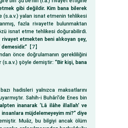
e bin Şu’be’nin (r.a.) rivayet ettiğine
tmek gibi değildir. Kim bana bilerek
.a.v.) yalan isnat etmenin tehlikesi
ranmış, fazla rivayette bulunmaktan
ü isnat etme tehlikesi doğurabilirdi.
 rivayet etmekten beni alıkoyan şey,
 demesidir.”
【7】
ndan önce doğrulamanın gerekliliğini
(s.a.v.) şöyle demiştir:
“Bir kişi, bana
bazı hadisleri yalnızca maksatlarını
yarmıştır. Sahih-i Buhârî’de Enes bin
alpten inanarak ‘Lâ ilâhe illallah’ ve
u insanlara müjdelemeyeyim mi?” diye
miştir. Muâz, bu bilgiyi ancak ölüm