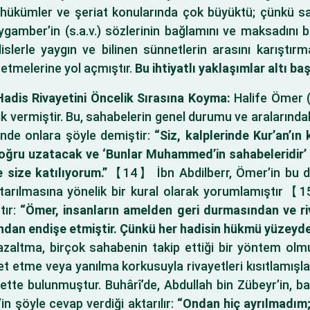
e hükümler ve şeriat konularında çok büyüktü; çünkü sa
ygamber’in (s.a.v.) sözlerinin bağlamını ve maksadını b
slerle yaygın ve bilinen sünnetlerin arasını karıştırm
t etmelerine yol açmıştır.
Bu ihtiyatlı yaklaşımlar altı baş
Hadis Rivayetini Öncelik Sırasına Koyma:
Halife Ömer (r
 vermiştir. Bu, sahabelerin genel durumu ve aralarında
ğinde onlara şöyle demiştir:
“Siz, kalplerinde Kur’an’ın
doğru uzatacak ve ‘Bunlar Muhammed’in sahabeleridir
e size katılıyorum.”
【14】 İbn Abdilberr, Ömer’in bu da
aktarılmasına yönelik bir kural olarak yorumlamıştır【
tır:
“Ömer, insanların amelden geri durmasından ve riv
dan endişe etmiştir. Çünkü her hadisin hükmü yüzeyde an
azaltma, birçok sahabenin takip ettiği bir yöntem olm
et etme veya yanılma korkusuyla rivayetleri kısıtlamışl
ette bulunmuştur. Buhârî’de, Abdullah bin Zübeyr’in, 
in şöyle cevap verdiği aktarılır:
“Ondan hiç ayrılmadım;