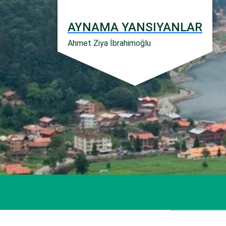
İçeriğe
geç
AYNAMA YANSIYANLAR
Ahmet Ziya İbrahimoğlu