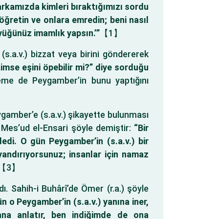
arkamızda kimleri bıraktığımızı sordu
 öğretin ve onlara emredin; beni nasıl
yüğünüz imamlık yapsın.’”
【1】
.a.v.) bizzat veya birini göndererek
imse eşini öpebilir mi?” diye sorduğu
e de Peygamber’in bunu yaptığını
eygamber’e (s.a.v.) şikayette bulunması
u Mes’ud el-Ensari şöyle demiştir:
“Bir
edi. O gün Peygamber’in (s.a.v.) bir
yandırıyorsunuz; insanlar için namaz
【3】
dı. Sahih-i Buhârî’de Ömer (r.a.) şöyle
 o Peygamber’in (s.a.v.) yanına iner,
bana anlatır, ben indiğimde de ona