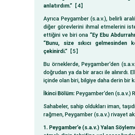
anlatırdım.”
【4】
Ayrıca Peygamber (s.a.v.), belirli ara
diğer görevlerini ihmal etmelerini is
ettiğini ve biri ona
“Ey Ebu Abdurrahm
“Bunu, size sıkıcı gelmesinden 
çekinirdi.”
【5】
Bu örneklerde, Peygamber’den (s.a.v.
doğrudan ya da bir aracı ile alınırdı. 
içinde olan biri, bilgiye daha derin bir
İkinci Bölüm:
Peygamber’den (s.a.v.) R
Sahabeler, sahip oldukları iman, taşı
rağmen, Peygamber (s.a.v.) rivayet ak
1. Peygamber’e (s.a.v.) Yalan Söyleme