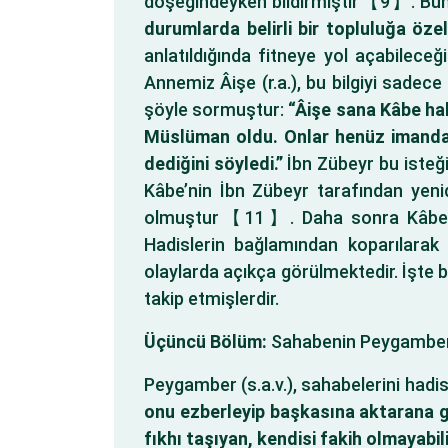
döşeğindeyken bildirmiştir【9】. Buhâr
durumlarda belirli bir topluluğa özel
anlatıldığında fitneye yol açabileceğ
Annemiz Âişe (r.a.), bu bilgiyi sadece
şöyle sormuştur:
“Âişe sana Kâbe hak
Müslüman oldu. Onlar henüz imanda yen
dediğini söyledi.”
İbn Zübeyr bu isteğ
Kâbe’nin İbn Zübeyr tarafından yen
olmuştur【11】. Daha sonra Kâbe tekra
Hadislerin bağlamından koparılarak 
olaylarda açıkça görülmektedir. İşte b
takip etmişlerdir.
Üçüncü Bölüm:
Sahabenin Peygamber’d
Peygamber (s.a.v.), sahabelerini had
onu ezberleyip başkasına aktarana güz
fıkhı taşıyan, kendisi fakih olmayabili