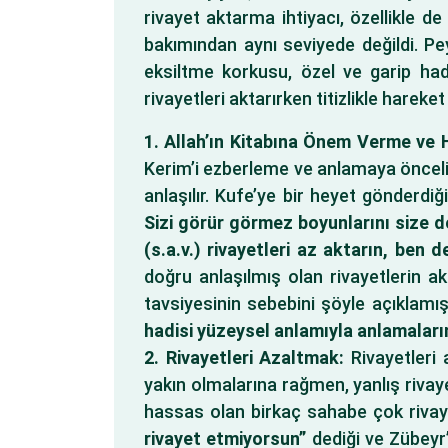
rivayet aktarma ihtiyacı, özellikle d
bakımından aynı seviyede değildi. Pe
eksiltme korkusu, özel ve garip hadi
rivayetleri aktarırken titizlikle hareke
1. Allah’ın Kitabına Önem Verme ve 
Kerim’i ezberleme ve anlamaya öncelik
anlaşılır. Kufe’ye bir heyet gönderdi
Sizi görür görmez boyunlarını size 
(s.a.v.) rivayetleri az aktarın, ben d
doğru anlaşılmış olan rivayetlerin 
tavsiyesinin sebebini şöyle açıklamış
hadisi yüzeysel anlamıyla anlamaların
2. Rivayetleri Azaltmak:
Rivayetleri 
yakın olmalarına rağmen, yanlış rivay
hassas olan birkaç sahabe çok rivay
rivayet etmiyorsun”
dediği ve Zübeyr’