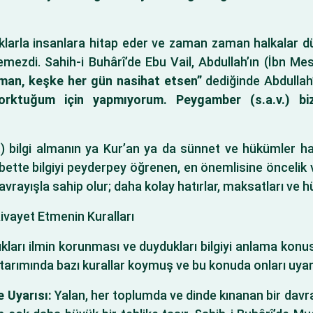
lıklarla insanlara hitap eder ve zaman zaman halkalar dü
temezdi. Sahih-i Buhârî’de Ebu Vail, Abdullah’ın (İbn 
an, keşke her gün nasihat etsen”
dediğinde Abdullah’
korktuğum için yapmıyorum. Peygamber (s.a.v.) bi
) bilgi almanın ya Kur’an ya da sünnet ve hükümler ha
Elbette bilgiyi peyderpey öğrenen, en önemlisine öncelik v
 kavrayışla sahip olur; daha kolay hatırlar, maksatları ve 
ivayet Etmenin Kuralları
dıkları ilmin korunması ve duydukları bilgiyi anlama ko
tarımında bazı kurallar koymuş ve bu konuda onları uyar
 Uyarısı:
Yalan, her toplumda ve dinde kınanan bir davr