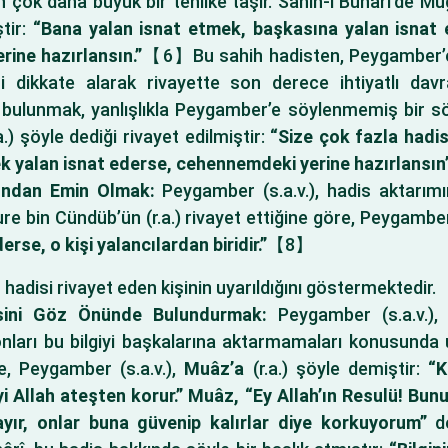
çok daha büyük bir tehlike taşır. Sahih-i Buhârî’de Mugîr
tir:
“Bana yalan isnat etmek, başkasına yalan isnat e
ine hazırlansın.”
【6】Bu sahih hadisten, Peygamber’e (s
si dikkate alarak rivayette son derece ihtiyatlı dav
e bulunmak, yanlışlıkla Peygamber’e söylenmemiş bir söz
a.) şöyle dediği rivayet edilmiştir:
“Size çok fazla hadis
ek yalan isnat ederse, cehennemdeki yerine hazırlansın’
ğundan Emin Olmak:
Peygamber (s.a.v.), hadis aktarımı
e bin Cündüb’ün (r.a.) rivayet ettiğine göre, Peygamber 
erse, o kişi yalancılardan biridir.”
【8】
hadisi rivayet eden kişinin uyarıldığını göstermektedir.
esini Göz Önünde Bulundurmak:
Peygamber (s.a.v.), 
onları bu bilgiyi başkalarına aktarmamaları konusunda u
öre, Peygamber (s.a.v.),
Muâz’a
(r.a.) şöyle demiştir:
“K
 Allah ateşten korur.” Muâz, “Ey Allah’ın Resulü! Bun
yır, onlar buna güvenip kalırlar diye korkuyorum”
de