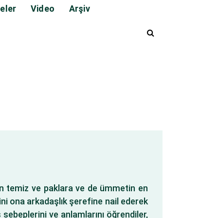
eler
Video
Arşiv
lan temiz ve paklara ve de ümmetin en
ini ona arkadaşlık şerefine nail ederek
ş sebeplerini ve anlamlarını öğrendiler,