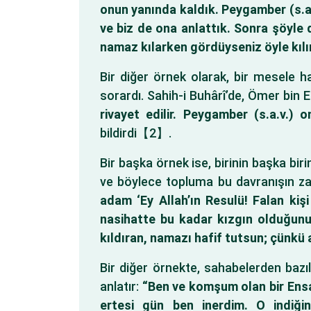
onun yanında kaldık. Peygamber (s.a.
ve biz de ona anlattık. Sonra şöyle d
namaz kılarken gördüyseniz öyle kılı
Bir diğer örnek olarak, bir mesele 
sorardı. Sahih-i Buhârî’de, Ömer bin 
rivayet edilir. Peygamber (s.a.v.
bildirdi【2】.
Bir başka örnek ise, birinin başka bir
ve böylece topluma bu davranışın zara
adam ‘Ey Allah’ın Resulü! Falan kiş
nasihatte bu kadar kızgın olduğunu 
kıldıran, namazı hafif tutsun; çünkü ar
Bir diğer örnekte, sahabelerden bazıla
anlatır:
“Ben ve komşum olan bir Ensar
ertesi gün ben inerdim. O indiğin