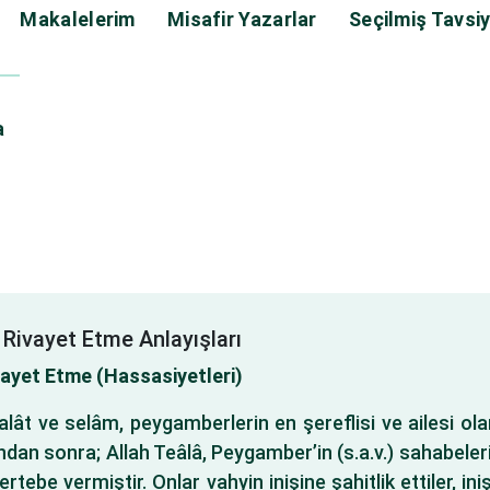
Makalelerim
Misafir Yazarlar
Seçilmiş Tavsiy
a
Rivayet Etme Anlayışları
vayet Etme (Hassasiyetleri)
salât ve selâm, peygamberlerin en şereflisi ve ailesi o
undan sonra; Allah Teâlâ, Peygamber’in (s.a.v.) sahabeler
ebe vermiştir. Onlar vahyin inişine şahitlik ettiler, ini