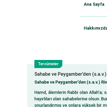
Ana Sayfa
Hakkımızd
Tercümeler
8
Sahabe ve Peygamber’den (s.a.v.) 
Sahabe ve Peygamber’den (s.a.v.) Ri
Kas
Hamd, âlemlerin Rabbi olan Allah’a; 
hayırlıları olan sahabelerine olsun. B
onurlandırmış ve onlara yüksek bir mert