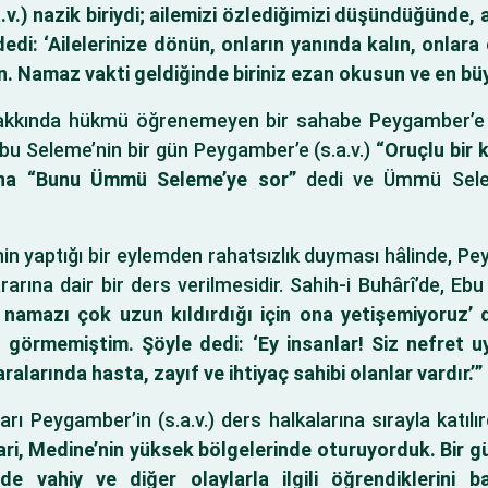
v.) nazik biriydi; ailemizi özlediğimizi düşündüğünde, 
edi: ‘Ailelerinize dönün, onların yanında kalın, onlara
n. Namaz vakti geldiğinde biriniz ezan okusun ve en bü
hakkında hükmü öğrenemeyen bir sahabe Peygamber’e (s
Ebu Seleme’nin bir gün Peygamber’e (s.a.v.)
“Oruçlu bir k
) ona “Bunu Ümmü Seleme’ye sor”
dedi ve Ümmü Selem
inin yaptığı bir eylemden rahatsızlık duyması hâlinde, P
rına dair bir ders verilmesidir. Sahih-i Buhârî’de, Eb
i namazı çok uzun kıldırdığı için ona yetişemiyoruz’ d
görmemiştim. Şöyle dedi: ‘Ey insanlar! Siz nefret u
alarında hasta, zayıf ve ihtiyaç sahibi olanlar vardır.’”
rı Peygamber’in (s.a.v.) ders halkalarına sırayla katılır
i, Medine’nin yüksek bölgelerinde oturuyorduk. Bir gün
de vahiy ve diğer olaylarla ilgili öğrendiklerini 