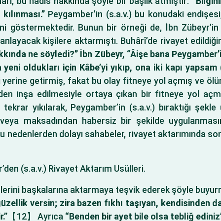
î, bu hadis hakkında şöyle bir başlık atmıştır:
“Bilgin
 kılınması.”
Peygamber’in (s.a.v.) bu konudaki endişesi,
ini göstermektedir. Bunun bir örneği de, İbn Zübeyr’in
 anlayacak kişilere aktarmıştı. Buhârî’de rivayet edildiğ
kında ne söyledi?” İbn Zübeyr, “Âişe bana Peygamber’in 
i oldukları için Kâbe’yi yıkıp, ona iki kapı yapsam (bir
i yerine getirmiş, fakat bu olay fitneye yol açmış ve
iden inşa edilmesiyle ortaya çıkan bir fitneye yol 
r yıkılarak, Peygamber’in (s.a.v.) bıraktığı şekle u
veya maksadından habersiz bir şekilde uygulanmasını
u nedenlerden dolayı sahabeler, rivayet aktarımında son de
en (s.a.v.) Rivayet Aktarım Usülleri.
islerini başkalarına aktarmaya teşvik ederek şöyle buyu
ellik versin; zira bazen fıkhı taşıyan, kendisinden dah
r.”
【12】 Ayrıca
“Benden bir ayet bile olsa tebliğ ediniz