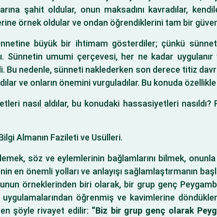
arına şahit oldular, onun maksadını kavradılar, kendil
erine örnek oldular ve ondan öğrendiklerini tam bir güven
nnetine büyük bir ihtimam gösterdiler; çünkü sünnet, 
ı. Sünnetin umumi çerçevesi, her ne kadar uygulanır ve 
di. Bu nedenle, sünneti naklederken son derece titiz davra
ılar ve onların önemini vurguladılar. Bu konuda özellikle 
eri nasıl aldılar, bu konudaki hassasiyetleri nasıldı? Ri
ilgi Almanın Fazileti ve Usülleri.
emlemek, söz ve eylemlerinin bağlamlarını bilmek, onun
nin en önemli yolları ve anlayışı sağlamlaştırmanın baş
Bunun örneklerinden biri olarak, bir grup genç Peygamber
 uygulamalarından öğrenmiş ve kavimlerine döndüklerind
en şöyle rivayet edilir:
“Biz bir grup genç olarak Peyga