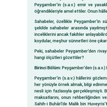
Peygamber’in (s.a.v.) emir ve yasakl
öğrendikleriyle amel ettiler. Onun hâll
Sahabeler, özellikle Peygamber’in sü
şekilde sahabeler arasında yayılmışt
inceliklerini ancak fakihler anlayabilir
koydular, meşhur sünnetleri öne çıkard
Peki, sahabeler Peygamber’den rivayetl
hangi ölçütleri gözettiler?
Birinci Bölüm:
Peygamber’den (s.a.v.) B
Peygamber’in (s.a.v.) hâllerini gözl
her yönüyle örnek almak, bilgi edinme
nesli için fazlasıyla gerçekleşmişti. 
maksatlarını, onun rehberliğinden ve
Sahih-i Buhârî’de Malik bin Huveyris’t