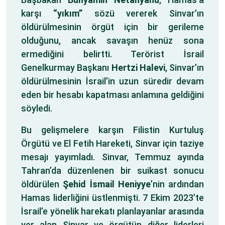
karşı
“yıkım”
sözü vererek Sinvar’ın
öldürülmesinin örgüt için bir gerileme
olduğunu, ancak savaşın henüz sona
ermediğini belirtti. Terörist İsrail
Genelkurmay Başkanı
Hertzi Halevi
, Sinvar’ın
öldürülmesinin İsrail’in uzun süredir devam
eden bir hesabı kapatması anlamına geldiğini
söyledi.
Bu gelişmelere karşın Filistin Kurtuluş
Örgütü ve El Fetih Hareketi, Sinvar için taziye
mesajı yayımladı. Sinvar, Temmuz ayında
Tahran’da düzenlenen bir suikast sonucu
öldürülen
Şehid İsmail Heniyye
’nin ardından
Hamas liderliğini üstlenmişti. 7 Ekim 2023’te
İsrail’e yönelik harekatı planlayanlar arasında
yer alan Sinvar ve örgütün diğer liderleri