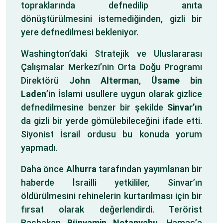
topraklarında defnedilip anıta
dönüştürülmesini istemediğinden, gizli bir
yere defnedilmesi bekleniyor.
Washington’daki Stratejik ve Uluslararası
Çalışmalar Merkezi’nin Orta Doğu Programı
Direktörü
John Alterman
,
Üsame bin
Laden
’in İslami usullere uygun olarak gizlice
defnedilmesine benzer bir şekilde
Sinvar’ın
da gizli bir yerde gömülebileceğini ifade etti.
Siyonist İsrail ordusu bu konuda yorum
yapmadı.
Daha önce
Alhurra
tarafından yayımlanan bir
haberde İsrailli yetkililer, Sinvar’ın
öldürülmesini rehinelerin kurtarılması için bir
fırsat olarak değerlendirdi. Terörist
Başbakan
Bünyamin Netanyahu
, Hamas’a