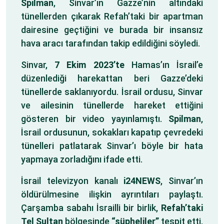
Spilman
, Sinvar’ın Gazze’nin altındaki
tünellerden çıkarak Refah’taki bir apartman
dairesine geçtiğini ve burada bir insansız
hava aracı tarafından takip edildiğini söyledi.
Sinvar,
7 Ekim 2023’te
Hamas’ın İsrail’e
düzenlediği harekattan beri Gazze’deki
tünellerde saklanıyordu. İsrail ordusu, Sinvar
ve ailesinin tünellerde hareket ettiğini
gösteren bir video yayınlamıştı.
Spilman
,
İsrail ordusunun, sokakları kapatıp çevredeki
tünelleri patlatarak Sinvar’ı böyle bir hata
yapmaya zorladığını ifade etti.
İsrail televizyon kanalı
i24NEWS
, Sinvar’ın
öldürülmesine ilişkin ayrıntıları paylaştı.
Çarşamba sabahı İsrailli bir birlik,
Refah’taki
Tel Sultan
bölgesinde
“şüpheliler”
tespit etti.