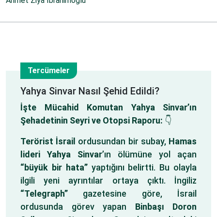
Ahmet Ziya İbrahimoğlu
Tercümeler
4
Yahya Sinvar Nasıl Şehid Edildi?
İşte Mücahid Komutan Yahya Sinvar’ın
Kas
Şehadetinin Seyri ve Otopsi Raporu:
👇
Terörist İsrail
ordusundan bir subay,
Hamas
lideri Yahya Sinvar
’ın ölümüne yol açan
“büyük bir hata”
yaptığını belirtti. Bu olayla
ilgili yeni ayrıntılar ortaya çıktı. İngiliz
“Telegraph”
gazetesine göre, İsrail
ordusunda görev yapan
Binbaşı Doron