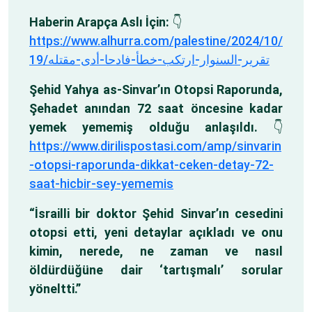
Haberin Arapça Aslı İçin:
👇
https://www.alhurra.com/palestine/2024/10/
19/تقرير-السنوار-ارتكب-خطأ-فادحا-أدى-مقتله
Şehid Yahya as-Sinvar’ın Otopsi Raporunda,
Şehadet anından 72 saat öncesine kadar
yemek yememiş olduğu anlaşıldı.
👇
https://www.dirilispostasi.com/amp/sinvarin
-otopsi-raporunda-dikkat-ceken-detay-72-
saat-hicbir-sey-yememis
“İsrailli bir doktor Şehid Sinvar’ın cesedini
otopsi etti, yeni detaylar açıkladı ve onu
kimin, nerede, ne zaman ve nasıl
öldürdüğüne dair ‘tartışmalı’ sorular
yöneltti.”