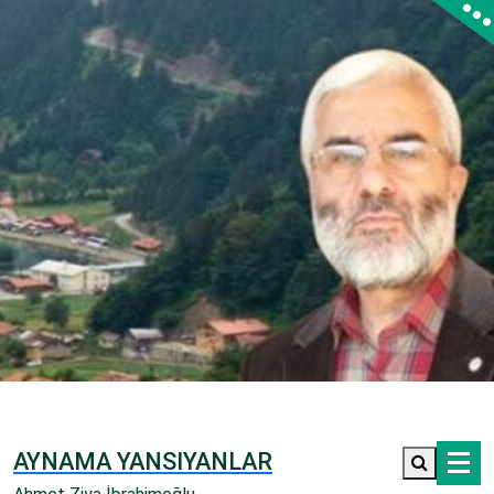
İçeriğe
geç
AYNAMA YANSIYANLAR