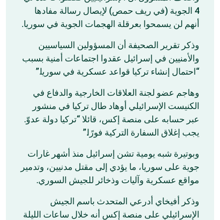
4 الجوية (في ريف حمص) لإيصال رسالة مفادها
أنهم لن يسمحوا بعرقلة الهجمات الجوية في سوريا.
وذكر تقرير الصحيفة أن المسؤولين السياسيين
والأمنيين في إسرائيل عقدوا اجتماعات أمنية بسبب
“احتمال إنشاء تركيا قواعد عسكرية في سوريا.”
وهاجم عضو لجنة العلاقات الخارجية والدفاع في
الكنيست الإسرائيلي أوهاد طال تركيا في منشور
عبر حسابه على منصة إكس، قائلا “تركيا دولة عدوّ.
يجب إغلاق السفارة التركية فورًا.”
وبوتيرة شبه يومية تشن إسرائيل منذ أشهر غارات
جوية على سوريا، ما يؤدي إلى مقتل مدنيين، وتدمير
مواقع عسكرية وآليات وذخائر للجيش السوري.
وذكر أفيخاي أدرعي المتحدث باسم الجيش
الإسرائيلي على منصة إكس أنه خلال ساعات الليلة