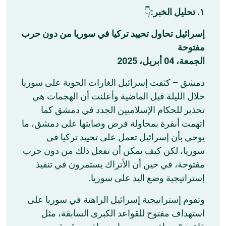
👇
١. تحليل الخبر:
إسرائيل تحاول تحييد تركيا في سوريا من دون حرب
مفتوحة
الجمعة، 04 أبريل، 2025
دمشق – كثفت إسرائيل الغارات الجوية على سوريا
خلال الليلة قبل الماضية وأعلنت أن الهجمات هي
تحذير للحكام الإسلاميين الجدد في دمشق كما
اتهمت أنقرة بمحاولة فرض وصايتها على دمشق، ما
يوحي بأن إسرائيل تعمل على تحييد تركيا في
سوريا، لكن كيف يمكن أن تفعل ذلك من دون حرب
مفتوحة، في حين أن الأتراك يستمرون في تنفيذ
إستراتيجية وضع اليد على سوريا.
وتقوم إستراتيجية إسرائيل الراهنة في سوريا على
استهداف مفتوح للقواعد الكبرى السابقة، مثل