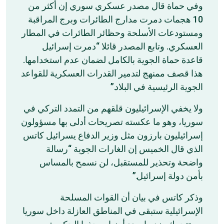
وفي حماة قال مصدر عسكري سوري إن أكثر من
10 هجمات دمرت مدارج الطائرات وبرج المراقبة
ومستودعات الأسلحة وحظائر الطائرات في المطار
العسكري. وتابع المصدر قائلا “دمرت إسرائيل
قاعدة حماة الجوية بالكامل لضمان عدم استخدامها.
هذا قصف ممنهج لتدمير القدرات العسكرية للقواعد
الجوية الرئيسية في البلاد.”
ولا يخفي الإسرائيليون قلقهم من التمدد التركي في
سوريا، وهو ما عكسته تصريحات أدلى بها مسؤولون
إسرائيليون بارزون مثل وزير الدفاع يسرائيل كاتس
الذي قال الخميس إن الغارات الجوية “رسالة
واضحة وتحذير للمستقبل، لن نسمح بالمساس
بأمن دولة إسرائيل.”
وذكر كاتس في بيان أن القوات المسلحة
الإسرائيلية ستبقى في المناطق العازلة داخل سوريا