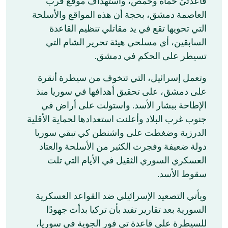
قاعدتيْ حماة وحمص، واستهداف موقع قرب
العاصمة دمشق، بحجة أن هذه المواقع والأسلحة
التي تحويها تقع في يد مقاتلي تنظيم القاعدة
السابقين، أي مسلحي هيئة تحرير الشام التي
تسيطر على الحكم في دمشق.
وتعمل إسرائيل، التي تتخوف من سيطرة أنقرة
على دمشق، على تحقيق أهدافها في سوريا منذ
الإطاحة ببشار الأسد. واستولت على أراض في
جنوب غرب البلاد وأعلنت استعدادها لحماية الأقلية
الدرزية وضغطت على واشنطن كي تبقي سوريا
دولة ضعيفة وفجرت الكثير من الأسلحة والعتاد
العسكري السوري الثقيل في الأيام التي تلت
سقوط الأسد.
ويأتي التصعيد الإسرائيلي ضد القواعد العسكرية
السورية بعد تقارير تفيد بأن تركيا بدأت جهودًا
للسيطرة على قاعدة تي فور الجوية في سوريا،