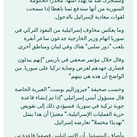
وستتحرك ضد ما يهدد أمنها، محذرا الحكومة
السورية من أنها ستدفع ثمنا باهظا إذا سمحت
لقوات معادية لإسرائيل بالدخول.
وما يعكس مخاوف إسرائيلية من النفوذ التركي في
سوريا اتهام وزير الخارجية جدعون ساعر أنقرة
بلعب “دور سلبي” هناك وفي لبنان ومناطق أخرى.
وقال خلال مؤتمر صحفي في باريس “إنهم يبذلون
قصارى جهدهم لفرض وصاية تركيا على سوريا. من
الواضح أن هذه هي نيتهم.”
وحسب صحيفة “جيروزاليم بوست” العبرية الخاصة
قال مسؤول أمني إسرائيلي “إذا تم إنشاء قاعدة
جوية تركية في سوريا، فسيؤدي ذلك إلى تقويض
حرية العمليات الإسرائيلية،” معتبرًا أن هذا يمثل
“تهديدًا محتملا” تعارضه إسرائيل.
وأضاف المسؤول أن الإسرائيليين قصفوا قاعدة تي