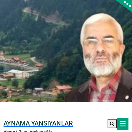
İçeriğe
geç
AYNAMA YANSIYANLAR