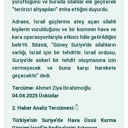
yürüttüğünü ve burada silahlar ele geçirerek
“terörist altyapıları” imha ettiğini duyurdu.
Adraee, İsrail güçlerine ateş açan silahlı
kişilerin vurulduğunu ve bir kısmının hava ve
kara operasyonlarıyla etkisiz hâle getirildiğini
belirtti.
Sözcü
, “Güney Suriye’de silahların
varlığı, İsrail için bir tehdittir. İsrail ordusu,
Suriye’de askerî bir tehdit oluşmasına izin
vermeyecek ve buna karşı harekete
geçecektir.” dedi.
Tercüme:
Ahmet Ziya İbrahimoğlu
04.04.2025 Üsküdar
2. Haber Analiz Tercümesi:
👇
Türkiye’nin Suriye’de Hava Üssü Kurma
Girişimi İsrail’in Endişelerini Artırıyor