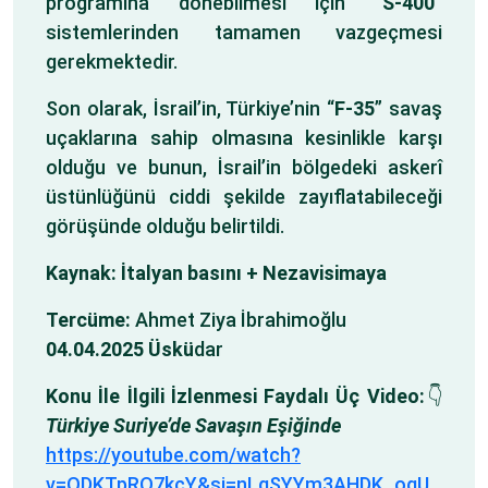
programına dönebilmesi için “
S-400
”
sistemlerinden tamamen vazgeçmesi
gerekmektedir.
Son olarak, İsrail’in, Türkiye’nin “
F-35
” savaş
uçaklarına sahip olmasına kesinlikle karşı
olduğu ve bunun, İsrail’in bölgedeki askerî
üstünlüğünü ciddi şekilde zayıflatabileceği
görüşünde olduğu belirtildi.
Kaynak: İtalyan basını + Nezavisimaya
Tercüme:
Ahmet Ziya İbrahimoğlu
04.04.2025 Üskü
dar
Konu İle İlgili İzlenmesi Faydalı Üç Video:
👇
Türkiye Suriye’de Savaşın Eşiğinde
https://youtube.com/watch?
v=QDKTpRO7kcY&si=nLgSYYm3AHDK_oqU