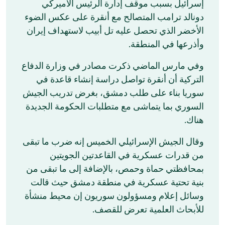
إسرائيل بسبب موقف إدارة الرئيس الأميركي
دونالد ترامب المتصالح مع أنقرة على عكس الضوء
الأخضر الذي تحصل عليه تل أبيب لاستهداف إيران
وأذرعها في المنطقة.
وفي مارس الماضي ذكرت مصادر في وزارة الدفاع
التركية أن أنقرة تواصل دراسة إنشاء قاعدة في
سوريا بناء على طلب دمشق، بغرض تدريب الجيش
السوري بما يتماشى مع متطلبات الحكومة الجديدة
هناك.
وقال الجيش الإسرائيلي الخميس إنه ضرب ما تبقى
من قدرات عسكرية في القاعدتين الجويتين
بمحافظتي حماة وحمص، بالإضافة إلى ما تبقى من
بنية تحتية عسكرية في منطقة دمشق حيث قالت
وسائل إعلام ومسؤولون سوريون إن محيط منشأة
للأبحاث العلمية تعرض للقصف.