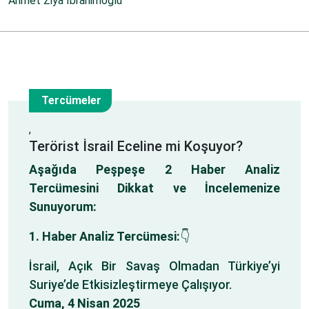
Ahmet Ziya İbrahimoğlu
Kategorisiz
Tercümeler
4
,
Terörist İsrail Eceline mi Koşuyor?
Nis
Aşağıda Peşpeşe 2 Haber Analiz
Tercümesini Dikkat ve İncelemenize
Sunuyorum:
1. Haber Analiz Tercümesi:
👇
İsrail, Açık Bir Savaş Olmadan Türkiye’yi
Suriye’de Etkisizleştirmeye Çalışıyor.
Cuma, 4 Nisan 2025