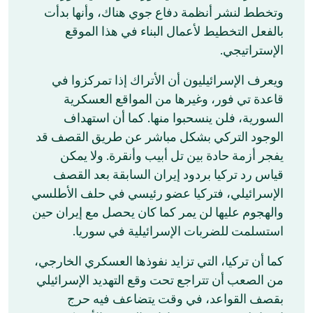
وتخطط لنشر أنظمة دفاع جوي هناك، وأنها بدأت
بالفعل التخطيط لأعمال البناء في هذا الموقع
الإستراتيجي.
ويعرف الإسرائيليون أن الأتراك إذا تمركزوا في
قاعدة تي فور، وغيرها من المواقع العسكرية
السورية، فلن ينسحبوا منها. كما أن استهداف
الوجود التركي بشكل مباشر عن طريق القصف قد
يفجر أزمة حادة بين تل أبيب وأنقرة. ولا يمكن
قياس رد تركيا بردود إيران السابقة بعد القصف
الإسرائيلي، فتركيا عضو رئيسي في حلف الأطلسي
والهجوم عليها لن يمر كما كان يحصل مع إيران حين
استسلمت للضربات الإسرائيلية في سوريا.
كما أن تركيا، التي تزايد نفوذها العسكري الخارجي،
من الصعب أن تتراجع تحت وقع التهديد الإسرائيلي
بقصف القواعد، في وقت يتضاعف فيه حرج