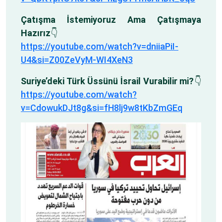
Çatışma İstemiyoruz Ama Çatışmaya
Hazırız
👇
https://youtube.com/watch?v=dniiaPiI-
U4&si=Z00ZeVyM-WI4XeN3
Suriye’deki Türk Üssünü İsrail Vurabilir mi?
👇
https://youtube.com/watch?
v=CdowukDJt8g&si=fH8lj9w8tKbZmGEq