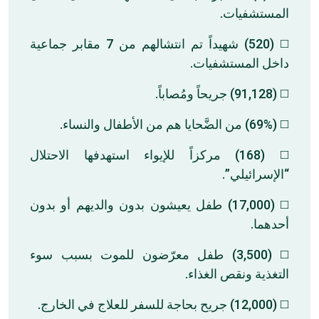
المستشفيات.
◻️ (520) شهيداً تم انتشالهم من 7 مقابر جماعية
داخل المستشفيات.
◻️ (91,128) جريحاً ومُصاباً.
◻️ (69%) من الضَّحايا هم من الأطفال والنساء.
◻️ (168) مركزاً للإيواء استهدفها الاحتلال
“الإسرائيلي”.
◻️ (17,000) طفل يعيشون بدون والديهم أو بدون
أحدهما.
◻️ (3,500) طفل معرّضون للموت بسبب سوء
التغذية ونقص الغذاء.
◻️ (12,000) جريح بحاجة للسفر للعلاج في الخارج.