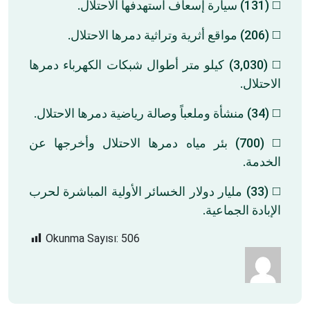
◻️ (131) سيارة إسعاف استهدفها الاحتلال.
◻️ (206) مواقع أثرية وتراثية دمرها الاحتلال.
◻️ (3,030) كيلو متر أطوال شبكات الكهرباء دمرها
الاحتلال.
◻️ (34) منشأة وملعباً وصالة رياضية دمرها الاحتلال.
◻️ (700) بئر مياه دمرها الاحتلال وأخرجها عن
الخدمة.
◻️ (33) مليار دولار الخسائر الأولية المباشرة لحرب
الإبادة الجماعية.
Okunma Sayısı:
506