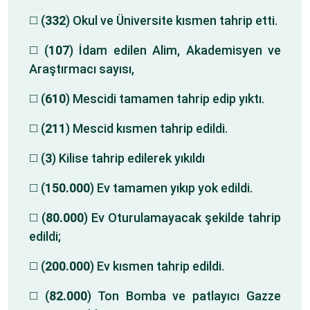
◻️ (
332
) Okul ve Üniversite kısmen tahrip etti.
◻️ (
107
) İdam edilen Alim, Akademisyen ve
Araştırmacı sayısı,
◻️ (
610
) Mescidi tamamen tahrip edip yıktı.
◻️ (
211
) Mescid kısmen tahrip edildi.
◻️ (
3
) Kilise tahrip edilerek yıkıldı
◻️ (
150.000
) Ev tamamen yıkıp yok edildi.
◻️ (
80.000
) Ev Oturulamayacak şekilde tahrip
edildi;
◻️ (
200.000
) Ev kısmen tahrip edildi.
◻️ (
82.000
) Ton Bomba ve patlayıcı Gazze