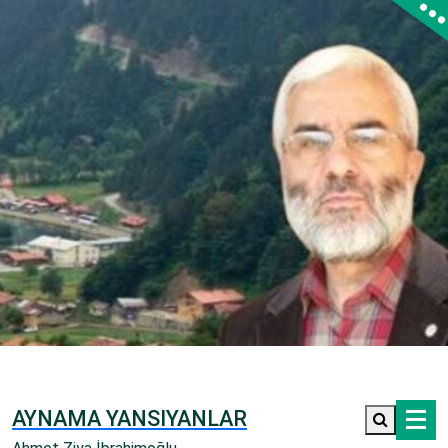
İçeriğe
geç
AYNAMA YANSIYANLAR