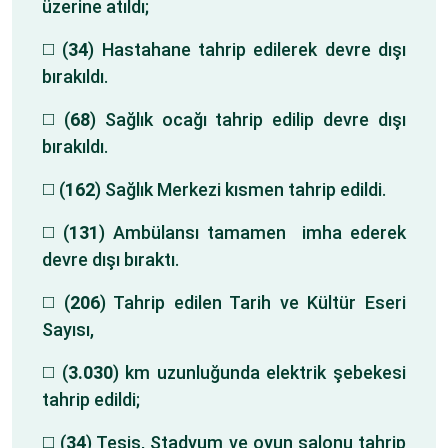
üzerine atıldı;
◻️ (
34
) Hastahane tahrip edilerek devre dışı
bırakıldı.
◻️ (
68
) Sağlık ocağı tahrip edilip devre dışı
bırakıldı.
◻️ (
162
) Sağlık Merkezi kısmen tahrip edildi.
◻️ (
131
) Ambülansı tamamen imha ederek
devre dışı bıraktı.
◻️ (
206
) Tahrip edilen Tarih ve Kültür Eseri
Sayısı,
◻️ (
3.030
) km uzunluğunda elektrik şebekesi
tahrip edildi;
◻️ (
34
) Tesis, Stadyum ve oyun salonu tahrip