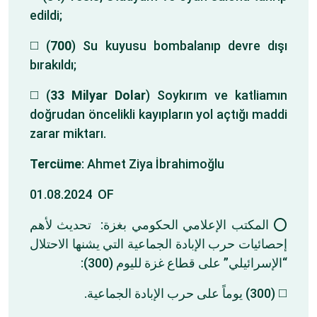
edildi;
◻️ (
700
) Su kuyusu bombalanıp devre dışı
bırakıldı;
◻️ (
33 Milyar Dolar
) Soykırım ve katliamın
doğrudan öncelikli kayıpların yol açtığı maddi
zarar miktarı.
Tercüme
: Ahmet Ziya İbrahimoğlu
01.08.2024 OF
⭕ المكتب الإعلامي الحكومي بغزة: تحديث لأهم
إحصائيات حرب الإبادة الجماعية التي يشنها الاحتلال
“الإسرائيلي” على قطاع غزة لليوم (300):
◻️ (300) يوماً على حرب الإبادة الجماعية.