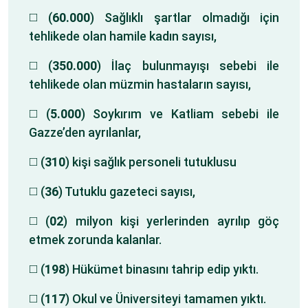
◻️ (
60.000
) Sağlıklı şartlar olmadığı için
tehlikede olan hamile kadın sayısı,
◻️ (
350.000
) İlaç bulunmayışı sebebi ile
tehlikede olan müzmin hastaların sayısı,
◻️ (
5.000
) Soykırım ve Katliam sebebi ile
Gazze’den ayrılanlar,
◻️ (
310
) kişi sağlık personeli tutuklusu
◻️ (
36
) Tutuklu gazeteci sayısı,
◻️ (
02
) milyon kişi yerlerinden ayrılıp göç
etmek zorunda kalanlar.
◻️ (
198
) Hükümet binasını tahrip edip yıktı.
◻️ (
117
) Okul ve Üniversiteyi tamamen yıktı.