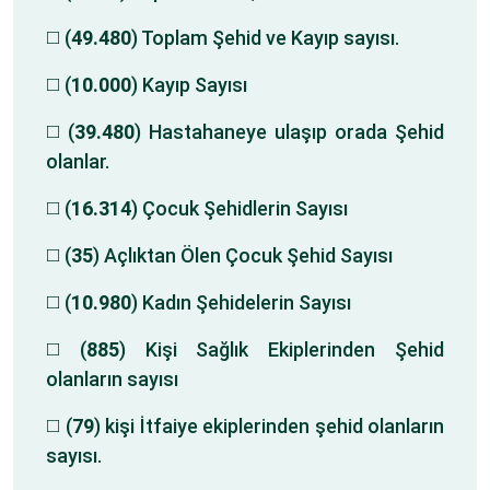
◻️ (
49.480
) Toplam Şehid ve Kayıp sayısı.
◻️ (
10.000
) Kayıp Sayısı
◻️ (
39.480
) Hastahaneye ulaşıp orada Şehid
olanlar.
◻️ (
16.314
) Çocuk Şehidlerin Sayısı
◻️ (
35
) Açlıktan Ölen Çocuk Şehid Sayısı
◻️ (
10.980
) Kadın Şehidelerin Sayısı
◻️ (
885
) Kişi Sağlık Ekiplerinden Şehid
olanların sayısı
◻️ (
79
) kişi İtfaiye ekiplerinden şehid olanların
sayısı.