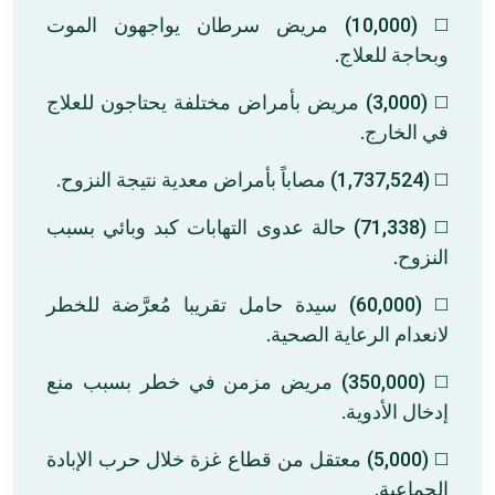
◻️ (10,000) مريض سرطان يواجهون الموت
وبحاجة للعلاج.
◻️ (3,000) مريض بأمراض مختلفة يحتاجون للعلاج
في الخارج.
◻️ (1,737,524) مصاباً بأمراض معدية نتيجة النزوح.
◻️ (71,338) حالة عدوى التهابات كبد وبائي بسبب
النزوح.
◻️ (60,000) سيدة حامل تقريبا مُعرَّضة للخطر
لانعدام الرعاية الصحية.
◻️ (350,000) مريض مزمن في خطر بسبب منع
إدخال الأدوية.
◻️ (5,000) معتقل من قطاع غزة خلال حرب الإبادة
الجماعية.