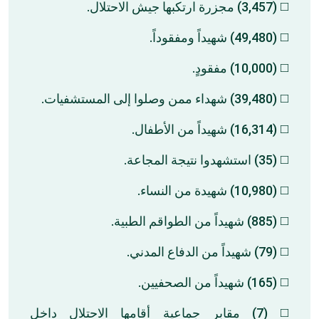
◻️ (3,457) مجزرة ارتكبها جيش الاحتلال.
◻️ (49,480) شهيداً ومفقوداً.
◻️ (10,000) مفقودٍ.
◻️ (39,480) شهداء ممن وصلوا إلى المستشفيات.
◻️ (16,314) شهيداً من الأطفال.
◻️ (35) استشهدوا نتيجة المجاعة.
◻️ (10,980) شهيدة من النساء.
◻️ (885) شهيداً من الطواقم الطبية.
◻️ (79) شهيداً من الدفاع المدني.
◻️ (165) شهيداً من الصحفيين.
◻️ (7) مقابر جماعية أقامها الاحتلال داخل