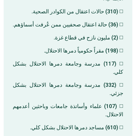
◻️ (310) حالات اعتقال من الكوادر الصحية.
◻️ (36) حالة اعتقال صحفيين ممن عُرفت أسماؤهم.
◻️ (2) مليون نازح في قطاع غزة.
◻️ (198) مقراً حكومياً دمرها الاحتلال.
◻️ (117) مدرسة وجامعة دمرها الاحتلال بشكل
كلي.
◻️ (332) مدرسة وجامعة دمرها الاحتلال بشكل
جزئي.
◻️ (107) علماء وأساتذة جامعات وباحثين أعدمهم
الاحتلال.
◻️ (610) مساجد دمرها الاحتلال بشكل كلي.