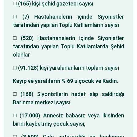
◻️ (
165
) kişi şehid gazeteci sayısı
◻️ (
7
) Hastahanelerin içinde Siyonistler
tarafından yapılan Toplu Katliamların sayısı
◻️ (
520
) Hastahanelerin içinde Siyonistler
tarafından yapılan Toplu Katliamlarda Şehid
olanlar
◻️ (
91.128
) kişi yaralananların toplam sayısı
Kayıp ve yaralıların % 69 u çocuk ve Kadın
.
◻️ (
168
) Siyonistlerin hedef alıp saldırdığı
Barınma merkezi sayısı
◻️ (
17.000
) Annesiz babasız veya ikisinden
birini kaybetmiş çocuk sayısı,
◻️ (
3.500
) Gıda yetersizliği ve beslenme