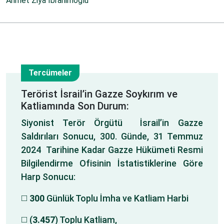
Ahmet Ziya İbrahimoğlu
Tercümeler
2
Terörist İsrail’in Gazze Soykırım ve
Katliamında Son Durum:
Ağu
Siyonist Terör Örgütü İsrail’in Gazze
Saldırıları Sonucu, 300. Günde, 31 Temmuz
2024 Tarihine Kadar Gazze Hükümeti Resmi
Bilgilendirme Ofisinin İstatistiklerine Göre
Harp Sonucu:
◻️
300
Günlük Toplu İmha ve Katliam Harbi
◻️ (
3.457
) Toplu Katliam,