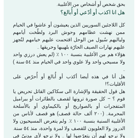
بحق شخص أو أشخاص من الأغلبية.
هل انا اكذب أو أدّعي أو أُبالغ؟
كل اللاجئين السوريين الذين يعيشون أو عاشوا في الخيام
ممن نهشت عظامهم وحوش البرد ولطّخت أيامهم
ولياليهم سُيول من الوحل اقتحمت عليهم خيامهم لتُجهز
عليهم نهارات الصيف الحارّة بلهيبها وحريقها ..
هؤلاء هم من الأغلبية بنسبة ١٠٠ ٪ (لم يعش درزي واحد
ولا مسيحي واحد ولا علوي واحد في الخيام منذ ٥٤ سنة )
..
هل أنا في هذه أيضا أكذب أو أُبالغ أو أُحرّض على
الأقليات؟!
هل قول الحقيقة والإشارة الى سكاكين القاتل تحريض يا
قوم ؟ – كل صورة ترونها لقصف بالطائرات أو ببراميل
المتفجرات أو بالصواريخ أو بالكيماوي أو بالأسلحة
المحرمة.. (٢٠٠ ألف حالة قصف) هو قصف لأناس من
الأغلبية السنية بنسبة ١٠٠ ٪. ولم يتعرض المسيحيون ولا
الدروز ولا العلويون للقصف ولا لمرة واحدة، منذ ٥٤ سنة.
ولا نرجو لهم أن يتعرّضوا لها .. ولا نرجو لأي مدنيّ في