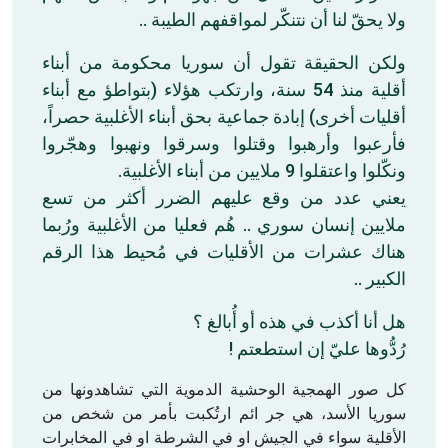
ولا يحقّ لنا أن نتنكّر لمواقفهم الطيبة ..
ولكن الحقيقة تقول أن سوريا محكومة من أبناء
أقلية منذ 54 سنة، وارتكب هؤلاء (بتواطؤ مع أبناء
أقليات أخرى) إبادة جماعية بحق أبناء الأغلبية حصراً،
فأرعبوا وأرهبوا وقتلوا وسرقوا ونهبوا وهجّروا
ونكّلوا واعتقلوا 9 ملايين من أبناء الأغلبية.
يعني عدد من وقع عليهم الضرر أكثر من تسع
ملايين إنسان سوري .. هُم فعليا من الأغلبية ورُبما
هناك عشرات من الأقليات في مُحيط هذا الرقم
الكبير ..
هل أنا أكذب في هذه أو أُبالغ ؟
رُدُّوها عليّ إن استطعتم !
كل صور الهمجية الوحشية الدموية التي تشاهدونها من
سوريا الأسد، هي جر ائم ارتُكبت بأمر من شخص من
الأقلية سواء في الجيش او في الشرطة او في المخابرات