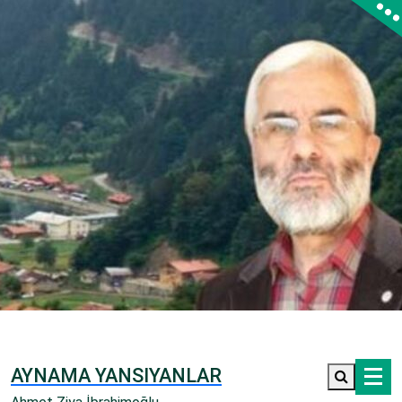
İçeriğe
geç
AYNAMA YANSIYANLAR