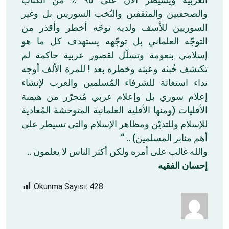
والصحفيين والمثقفين والنُخب السوريين بل وغير
السوريين للأسف ولديه توجّه أخطر وأقذر من
التوجّه العلماني بل توجّهه يستهدف كل ما هو
إسلامي بنعومة وتسلّل لقصور عربية حاكمة لم
تكتشف خُبثه وعبثه وخطره بعد ! للمرة الألف أوجه
نداء استغاثة للشرفاء المُسلمين والعرب لإنشاء
إعلام سوري بل وإعلام عربي مُتحرّر من هيمنة
الأقليات (ومنها الأقلية العلمانية المتوحشة المُعادية
للإسلام وللتديّن ومظاهر الإسلام والتي تسيطر على
أهم منابر المسلمين) .. “
والله غالب على أمره ولكن أكثر الناس لا يعلمون ..
إحسان الفقيه
Okunma Sayısı:
428