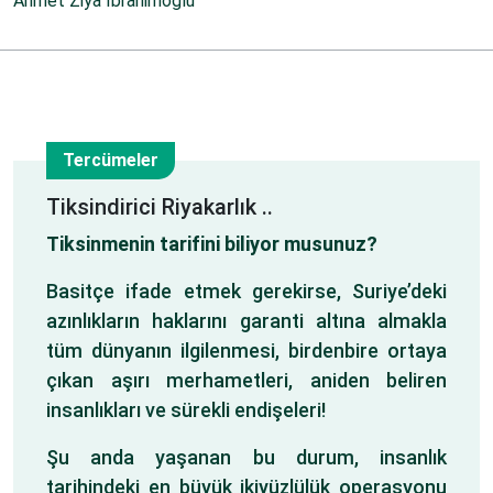
Ahmet Ziya İbrahimoğlu
Tercümeler
1
Tiksindirici Riyakarlık ..
Tiksinmenin tarifini biliyor musunuz?
Oca
Basitçe ifade etmek gerekirse, Suriye’deki
azınlıkların haklarını garanti altına almakla
tüm dünyanın ilgilenmesi, birdenbire ortaya
çıkan aşırı merhametleri, aniden beliren
insanlıkları ve sürekli endişeleri!
Şu anda yaşanan bu durum, insanlık
tarihindeki en büyük ikiyüzlülük operasyonu