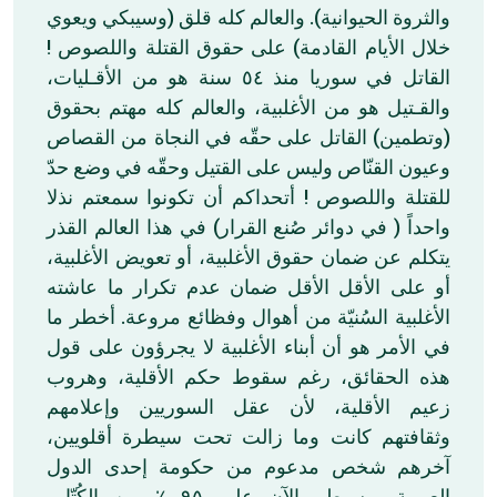
والثروة الحيوانية). والعالم كله قلق (وسيبكي ويعوي
خلال الأيام القادمة) على حقوق القتلة واللصوص !
القاتل في سوريا منذ ٥٤ سنة هو من الأقـليات،
والقـتيل هو من الأغلبية، والعالم كله مهتم بحقوق
(وتطمين) القاتل على حقّه في النجاة من القصاص
وعيون القنّاص وليس على القتيل وحقّه في وضع حدّ
للقتلة واللصوص ! أتحداكم أن تكونوا سمعتم نذلا
واحداً ( في دوائر صُنع القرار) في هذا العالم القذر
يتكلم عن ضمان حقوق الأغلبية، أو تعويض الأغلبية،
أو على الأقل الأقل ضمان عدم تكرار ما عاشته
الأغلبية السُنيّة من أهوال وفظائع مروعة. أخطر ما
في الأمر هو أن أبناء الأغلبية لا يجرؤون على قول
هذه الحقائق، رغم سقوط حكم الأقلية، وهروب
زعيم الأقلية، لأن عقل السوريين وإعلامهم
وثقافتهم كانت وما زالت تحت سيطرة أقلويين،
آخرهم شخص مدعوم من حكومة إحدى الدول
العربية ويسيطر الآن على ٩٥ ٪ من الكُتّاب