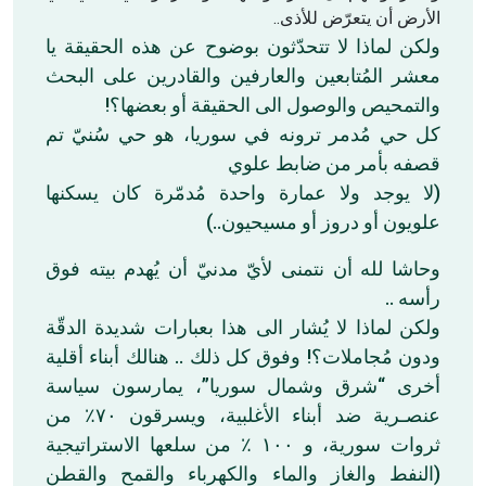
الأرض أن يتعرّض للأذى..
ولكن لماذا لا تتحدّثون بوضوح عن هذه الحقيقة يا
معشر المُتابعين والعارفين والقادرين على البحث
والتمحيص والوصول الى الحقيقة أو بعضها؟!
كل حي مُدمر ترونه في سوريا، هو حي سُنيّ تم
قصفه بأمر من ضابط علوي
(لا يوجد ولا عمارة واحدة مُدمّرة كان يسكنها
علويون أو دروز أو مسيحيون..)
وحاشا لله أن نتمنى لأيّ مدنيّ أن يُهدم بيته فوق
رأسه ..
ولكن لماذا لا يُشار الى هذا بعبارات شديدة الدقّة
ودون مُجاملات؟! وفوق كل ذلك .. هنالك أبناء أقلية
أخرى “شرق وشمال سوريا”، يمارسون سياسة
عنصـرية ضد أبناء الأغلبية، ويسرقون ٧٠٪ من
ثروات سورية، و ١٠٠ ٪ من سلعها الاستراتيجية
(النفط والغاز والماء والكهرباء والقمح والقطن