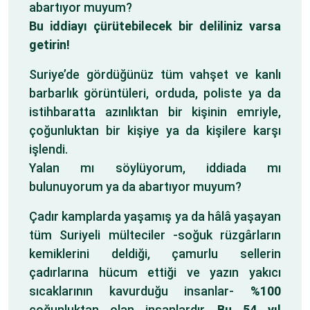
abartıyor muyum?
Bu iddiayı çürütebilecek bir deliliniz varsa
getirin!
Suriye’de gördüğünüz tüm vahşet ve kanlı
barbarlık görüntüleri, orduda, poliste ya da
istihbaratta azınlıktan bir kişinin emriyle,
çoğunluktan bir kişiye ya da kişilere karşı
işlendi.
Yalan mı söylüyorum, iddiada mı
bulunuyorum ya da abartıyor muyum?
Çadır kamplarda yaşamış ya da hâlâ yaşayan
tüm Suriyeli mülteciler -soğuk rüzgârların
kemiklerini deldiği, çamurlu sellerin
çadırlarına hücum ettiği ve yazın yakıcı
sıcaklarının kavurduğu insanlar-
%100
çoğunluktan olan insanlardır.
Bu 54 yıl