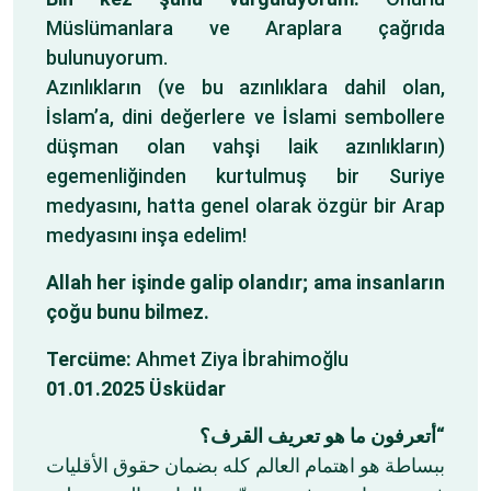
Müslümanlara ve Araplara çağrıda
bulunuyorum.
Azınlıkların (ve bu azınlıklara dahil olan,
İslam’a, dini değerlere ve İslami sembollere
düşman olan vahşi laik azınlıkların)
egemenliğinden kurtulmuş bir Suriye
medyasını, hatta genel olarak özgür bir Arap
medyasını inşa edelim!
Allah her işinde galip olandır; ama insanların
çoğu bunu bilmez.
Tercüme:
Ahmet Ziya İbrahimoğlu
01.01.2025 Üsküdar
“أتعرفون ما هو تعريف القرف؟
ببساطة هو ‏اهتمام العالم كله بضمان حقوق الأقليات