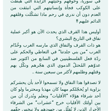
في سوريا، وخوفهم وحنيّتهم الزايدة التي هبطت
على الكوكب فجأة وإنسانيتهم التي انبثقت من
العدم دون أن ندري في رحم ماذا تشكّلت وقلقهم
الدائم عليهم !!
أوليس هذا القرف الذي يحدث الآن هو أكبر عملية
نفاق في التاريخ البشري؟
هو ذات القرف والنفاق الذي مارسه الغرب وخُدّام
الغرب “من بني جلدتنا” في التعاطي والحكم على
ردّة فعل الفلسطينيين في السابع من اكتوبر ضد
عدوّهم المُحتلّ الدموي الذي هجّرهم ونكّل بهم
وقتلهم وظلمهم لأكثر من سبعين سنة ..
لا تصدقوا هذا النفاق ولا تسمحوا لأحد بأن يحشركم
بزاوية او يُخجّلكم مهما كان مهذبا ومحترما ولو كان
أحد شرفاء هؤلاء “الأقليات” ونعلم ونُدرك أن من
بين أولئك الأقليات خرج “عشرات” من الشرفاء
الأحرار الذين لا نُقلّل من جهودهم ولا نبخس حقّهم