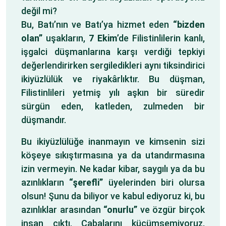
değil mi?
Bu, Batı’nın ve Batı’ya hizmet eden
“bizden
olan”
uşakların,
7 Ekim
’de Filistinlilerin kanlı,
işgalci düşmanlarına karşı verdiği tepkiyi
değerlendirirken sergiledikleri aynı tiksindirici
ikiyüzlülük ve riyakârlıktır. Bu düşman,
Filistinlileri yetmiş yılı aşkın bir süredir
sürgün eden, katleden, zulmeden bir
düşmandır.
Bu ikiyüzlülüğe inanmayın ve kimsenin sizi
köşeye sıkıştırmasına ya da utandırmasına
izin vermeyin. Ne kadar kibar, saygılı ya da bu
azınlıkların
“şerefli”
üyelerinden biri olursa
olsun! Şunu da biliyor ve kabul ediyoruz ki, bu
azınlıklar arasından
“onurlu”
ve özgür birçok
insan çıktı. Çabalarını küçümsemiyoruz,