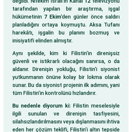
değildi. Nitekim İsrail’in Kanal
12
televizyonu
tarafından yapılan bir araştırma, işgal
hükümetinin
7 Ekim
’den günler önce saldırı
planladığını ortaya koymuştu. Aksa Tufanı
harekâtı, işgalin bu planını bozmuş ve
inisiyatifi elinden almıştır.
Aynı şekilde, kim ki Filistin’in direnişsiz
güvenli ve istikrarlı olacağını sanırsa, o da
aldanır. Direnişin yokluğu, Filistin’i siyonist
yutkunmanın önüne kolay bir lokma olarak
sunar. Bu da siyonist projenin ilk adımını, yani
tüm Filistin’in kontrolünü hızlandırır.
Bu nedenle diyorum ki:
Filistin meselesiyle
ilgili sunulan ve direnişin tasfiyesini,
silahsızlandırılmasını veya dışlanmasını ihtiva
eden her çözüm teklifi, Filistin’i altın tepside