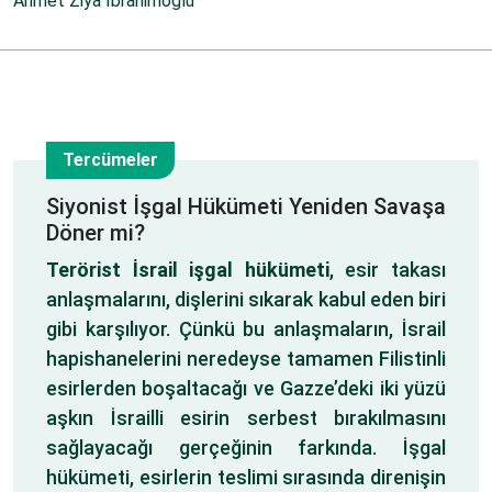
Ahmet Ziya İbrahimoğlu
Tercümeler
4
Siyonist İşgal Hükümeti Yeniden Savaşa
Döner mi?
Mar
Terörist İsrail işgal hükümeti
, esir takası
anlaşmalarını, dişlerini sıkarak kabul eden biri
gibi karşılıyor. Çünkü bu anlaşmaların, İsrail
hapishanelerini neredeyse tamamen Filistinli
esirlerden boşaltacağı ve Gazze’deki iki yüzü
aşkın İsrailli esirin serbest bırakılmasını
sağlayacağı gerçeğinin farkında. İşgal
hükümeti, esirlerin teslimi sırasında direnişin