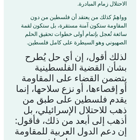
الاحتلال زمام المبادرة.
وواهِمٌ كذلك من يعتقد أن فلسطين من دون
المقاومة ستكون آمنة مستقرة، بل ستكون لقمة
سائغة تُعجل بإتمام أولى خطوات تحقيق الحلم
الصهيوني وهو السيطرة على كامل فلسطين.
لذلك أقول، إن أي حل يُطرح
بشأن القضية الفلسطينية
يتضمن القضاء على المقاومة
أو إقصاءها، أو نزع سلاحها، إنما
يقدم فلسطين على طبق من
ذهب للاحتلال الإسرائيلي، بل
أذهب إلى أبعد من ذلك، فأقول:
إن دعم الدول العربية للمقاومة