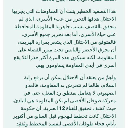
هذا التصعيد الخطير يثبت أن المفاوضات التي يجريها
الاحتلال هدفها التحرر من عبء الأسرى، الذي لم
يتحقق بالقصف بسبب جاهزية المقاومة للمحافظة
على حياة الأسرى، أما بعد تحرير جميع الأسرى،
فالمتوقع من الاحتلال الذي يشعر بمرارة الهزيمة،
أن يحرق الأخضر واليابس تحت مبرر القضاء على
المقاومة، لكنه سيكون هذه المرة أكثر حذرا لئلا يقع
أسرى في أيدي المقاومة يساومون بهم.
واهِمٌ من يعتقد أن الاحتلال يمكن أن يرفع راية
السلام، طالما لم تتحرش به المقاومة، فالعدو
الصهيوني لا يتعامل بمنطق رد الفعل، حتى في
معركة طوفان الأقصى لم تكن المقاومة هي البادئ،
العبرية، أن حكومة
12
حيث كشف تحقيق للقناة
الاحتلال كانت تخطط للهجوم قبل السابع من أكتوبر
بأيام، فجاء طوفان الأقصى ليفسد المخطط ويُفقِد