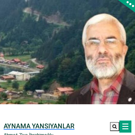
İçeriğe
geç
AYNAMA YANSIYANLAR