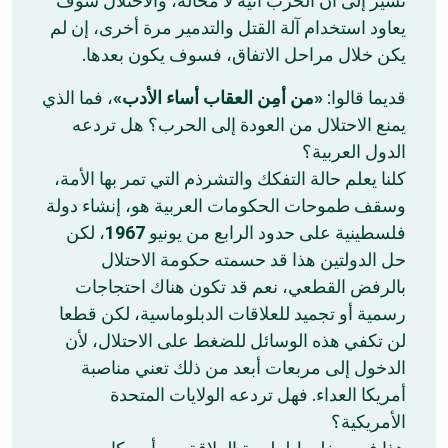
تشير إلى أن الحرب آتية لا محالة، والاحتلال سوف
يعاود استخدام آلة القتل والتدمير مرة أخرى، إن لم
يكن خلال مراحل الاتفاق، فسوف يكون بعدها.
قديما قالوا:
«من أمِن العقاب أساء الأدب»
، فما الذي
يمنع الاحتلال من العودة إلى الحرب؟ هل تردعه
الدول العربية؟
كلنا يعلم حالة التفكك والتشرذم التي تمر بها الأمة،
وسقف طموحات الحكومات العربية هو، إنشاء دولة
، لكن
1967
فلسطينية على حدود الرابع من يونيو
حل الدولتين هذا قد حسمته حكومة الاحتلال
بالرفض القطعي، نعم قد تكون هناك احتجاجات
رسمية أو تجميد للعلاقات الدبلوماسية، لكن قطعا
لن تكفي هذه الوسائل للضغط على الاحتلال، لأن
الدخول إلى مربعات أبعد من ذلك تعني مناصبة
أمريكا العداء. فهل تردعه الولايات المتحدة
الأمريكية؟