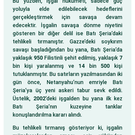
Bu yüzden, işgal hükümeti, sadece güç
yoluyla elde edilebilecek hedeflerini
gerçekleştirmek için savaşa devam
edecektir. İşgalin savaşa dönme niyetini
gösteren bir diğer delil ise Batı Şeria’daki
tehlikeli tırmanıştır. Gazze’deki soykırım
savaşı başladığından bu yana, Batı Şeria’da
yaklaşık
950
Filistinli şehit edilmiş, yaklaşık
7
bin kişi yaralanmış ve
14
bin
500
kişi
tutuklanmıştır. Bu satırların yazılmasından iki
gün önce, Netanyahu’nun emriyle Batı
Şeria’ya üç yeni askeri tabur sevk edildi.
Üstelik,
2002
’deki işgalden bu yana ilk kez
Batı Şeria’nın kuzeyine tanklar
konuşlandırılma kararı alındı.
Bu tehlikeli tırmanış gösteriyor ki, işgalin