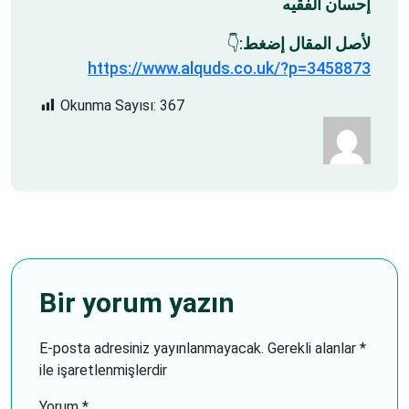
إحسان الفقيه
:👇
لأصل المقال إضغط
https://www.alquds.co.uk/?p=3458873
Okunma Sayısı:
367
Bir yorum yazın
E-posta adresiniz yayınlanmayacak.
Gerekli alanlar
*
ile işaretlenmişlerdir
Yorum
*