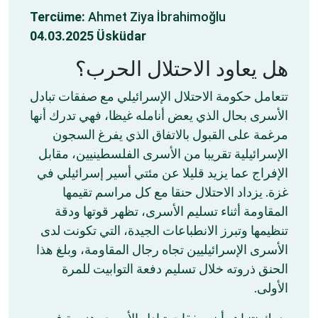
Tercüme:
Ahmet Ziya İbrahimoğlu
04.03.2025 Üsküdar
هل يعاود الاحتلال الحرب؟
تتعامل حكومة الاحتلال الإسرائيلي مع صفقات تبادل
الأسرى بحال الذي يعض أنامله غيظا، فهي تدرك أنها
مرغمة على القبول بالاتفاق الذي يفرغ السجون
الإسرائيلية تقريبا من الأسرى الفلسطينيين، مقابل
الإفراج عما يزيد قليلا عن مئتي أسير إسرائيلي في
غزة. يزداد الاحتلال حنقا مع كل مراسم تقيمها
المقاومة أثناء تسليم الأسرى، تظهر قوتها ودقة
تنظيمها وتبرز الانطباعات الجيدة، التي تكونت لدى
الأسرى الإسرائيليين تجاه رجال المقاومة، وبلغ هذا
الحنق ذروته خلال تسليم دفعة التوابيت للمرة
الأولى.