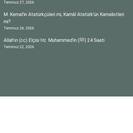
Temmuz 27, 2026
M. Kemal’in Atatürkçüleri mi, Kamâl Atatürk’ün Kamalistleri
mi?
Temmuz 26, 2026
Allah’ın (cc) Elçisi Hz. Muhammed’in (ﷺ) 24 Saati
Temmuz 22, 2026
Telif hakkı © 2026 AYNAMA YANSIYANLAR