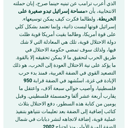
الذي أعرب ترامب عن تبنيه حينما صرح، إبان حملته
الانتخابية، بأن «
مساحة إسرائيل تبدو صغيرة على
الخريطة
، ولطالما فكرت كيف يمكن توسيعها».
إسرائيل قوتها ليست ذاتية، وإنما تعتمد بشكل كلي
على قوة أمريكا، وطالما بقيت أمريكا قوية ظلت
دولة الاحتلال قوية، تلك هي المعادلة التي لا شك
فيها، ولذلك سوف تمضي حكومة الاحتلال في
طريق الحرب لتحقيق ما لا يمكن تحقيقه إلا بالقوة.
ما يؤكد على نية الاحتلال العودة إلى الحرب، هو ذلك
التصعيد القوي في الضفة الغربية، فمنذ بدء حرب
950
الإبادة في غزة، استُشهد في الضفة قرابة
فلسطينيا، وأصيب حوالي سبعة آلاف، واعتقل ما
يقارب أربعة عشر ألفا وخمسمئة فلسطيني. وقبل
يومين من كتابة هذه السطور، دفع الاحتلال بثلاث
كتائب إضافية إلى الضفة بعد تعليمات نتنياهو بتنفيذ
عملية قوية، إضافة لاتجاهه لنشر دبابات في شمال
.
2002
الضفة للمرة الأولى منذ اجتياح