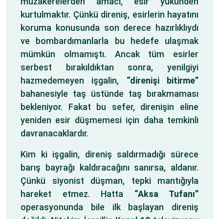
müzakerelerden amacı, esir yükünden
kurtulmaktır. Çünkü direniş, esirlerin hayatını
koruma konusunda son derece hazırlıklıydı
ve bombardımanlarla bu hedefe ulaşmak
mümkün olmamıştı. Ancak tüm esirler
serbest bırakıldıktan sonra, yenilgiyi
hazmedemeyen işgalin,
“direnişi bitirme”
bahanesiyle taş üstünde taş bırakmaması
bekleniyor. Fakat bu sefer, direnişin eline
yeniden esir düşmemesi için daha temkinli
davranacaklardır.
Kim ki işgalin, direniş saldırmadığı sürece
barış bayrağı kaldıracağını sanırsa, aldanır.
Çünkü siyonist düşman, tepki mantığıyla
hareket etmez. Hatta
“Aksa Tufanı”
operasyonunda bile ilk başlayan direniş