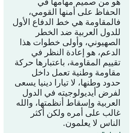
هو من صميم مهامها في
الحفاظ على أمنها القومي،
فالمقاومة هي خط الدفاع الأول
للدول العربية ضد الخطر
الصهيوني، وأولى خطوات هذا
الدعم، هو إعادة النظر في
تقييم المقاومة، باعتبارها حركة
مقاومة وطنية تعمل داخل
حدود وطنها، لا تيارا دينيا يسعى
لفرض أيديولوجيته في الدول
العربية وإسقاط أنظمتها، والله
غالب على أمره ولكن أكثر
الناس لا يعلمون.