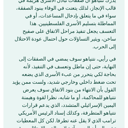
يدرك نتنياهو أن صفقات تبادل الأسرى هزيمة في
قالب الإنجاز، لذلك يتعنت في الوفاء ببنود الصفقة،
سواء في ما يتعلق بإدخال المساعدات، أو في
المماطلة بتسليم الأسرى الفلسطينيين. هذا
التعسف يجعل تنفيذ مراحل الاتفاق على صفيح
ساخن، ويثير التساؤلات حول احتمال عودة الاحتلال
إلى الحرب.
في رأيي، نتنياهو سوف يمضي في الصفقات إلى
النهاية، حتى إن ماطل وتعسف في التنفيذ، لأنه
بحاجة لكي يتحرر من عبء الأسرى الذي يضعه
تحت ضغط داخلي وخارجي شديد، ولست ممن يؤيد
القول بأن الانتهاء من بنود الاتفاق سوف يعرض
نتنياهو للمحاكمة، أو ما شابه، نظرا لقوة وهيمنة
اليمين الإسرائيلي المتشدد، الذي يدعم قرارات
نتنياهو المتطرفة، وكذلك إسناد الرئيس الأمريكي
ترامب الذي لا يقل عنه تطرفا. لكن كل المعطيات