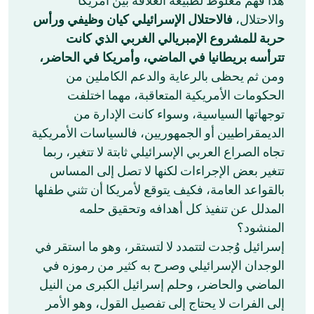
هذا فهم مغلوط لطبيعة العلاقة بين أمريكا
والاحتلال،
فالاحتلال الإسرائيلي كيان وظيفي ورأس
حربة للمشروع الإمبريالي الغربي الذي كانت
تترأسه بريطانيا في الماضي، وأمريكا في الحاضر،
ومن ثم يحظى بالرعاية والدعم الكاملين من
الحكومات الأمريكية المتعاقبة، مهما اختلفت
توجهاتها السياسية، وسواء كانت الإدارة من
الديمقراطيين أو الجمهوريين، فالسياسات الأمريكية
تجاه الصراع العربي الإسرائيلي ثابتة لا تتغير، ربما
تتغير بعض الإجراءات لكنها لا تصل إلى المساس
بالقواعد العامة، فكيف يتوقع لأمريكا أن تثني طفلها
المدلل عن تنفيذ كل أهدافه وتحقيق حلمه
المنشود؟
إسرائيل وُجدت لتتمدد لا لتستقر، وهو ما استقر في
الوجدان الإسرائيلي وصرح به كثير من رموزه في
الماضي والحاضر، وحلم إسرائيل الكبرى من النيل
إلى الفرات لا يحتاج إلى تفصيل القول، وهو الأمر