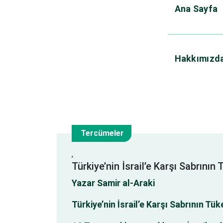
Ana Sayfa
Hakkımızd
Kategorisiz
Tercümeler
19
,
Türkiye’nin İsrail’e Karşı Sabrını
Tem
Yazar
Samir al-Araki
Türkiye’nin İsrail’e Karşı Sabrının T