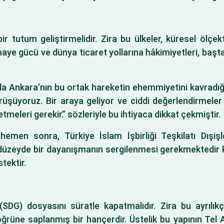
r tutum geliştirmelidir. Zira bu ülkeler, küresel ölçekt
rmaye gücü ve dünya ticaret yollarına hâkimiyetleri, başt
ı da Ankara’nın bu ortak hareketin ehemmiyetini kavradığ
rüşüyoruz. Bir araya geliyor ve ciddi değerlendirmeler
etmeleri gerekir.” sözleriyle bu ihtiyaca dikkat çekmiştir.
n hemen sonra, Türkiye İslam İşbirliği Teşkilatı Dışişl
ı düzeyde bir dayanışmanın sergilenmesi gerekmektedir k
stektir.
SDG) dosyasını süratle kapatmalıdır. Zira bu ayrılıkçı
rüne saplanmış bir hançerdir. Üstelik bu yapının Tel Aviv