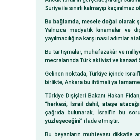
Suriye ile sınırlı kalmayıp kaçınılmaz 
Bu bağlamda, mesele doğal olarak şu
Yalnızca medyatik kınamalar ve dipl
yayılmacılığına karşı nasıl adımlar ata
Bu tartışmalar, muhafazakâr ve milli
mecralarında Türk aktivist ve kanaat ön
Gelinen noktada, Türkiye içinde İsrail
birlikte, Ankara bu ihtimali ya tam
Türkiye Dışişleri Bakanı Hakan Fidan, b
“
herkesi, İsrail dahil, ateşe atacağı
çağrıda bulunarak, İsrail’in bu sor
yüzleşeceğini
” ifade etmiştir.
Bu beyanların muhtevası dikkatle ana