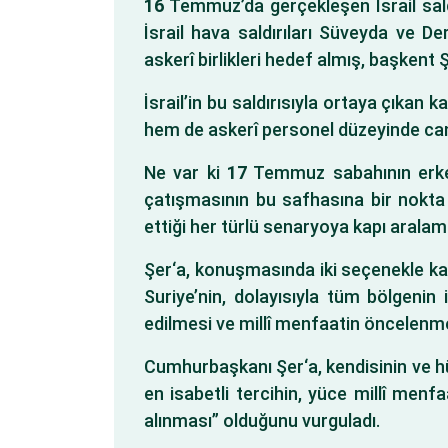
16
Temmuz’da gerçekleşen İsrail saldır
İsrail hava saldırıları Süveyda ve 
askerî birlikleri hedef almış, başken
İsrail’in bu saldırısıyla ortaya çıkan
hem de askerî personel düzeyinde can 
Ne var ki
17
Temmuz sabahının erken
çatışmasının bu safhasına bir nokta 
ettiği her türlü senaryoya kapı arala
Şer‘a, konuşmasında iki seçenekle karşı
Suriye’nin, dolayısıyla tüm bölgenin 
edilmesi ve millî menfaatin öncelenm
Cumhurbaşkanı Şer‘a, kendisinin ve hük
en isabetli tercihin, yüce millî menfa
alınması” olduğunu vurguladı.