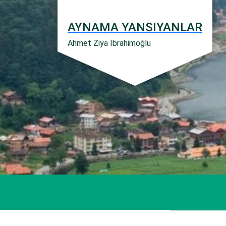
İçeriğe
geç
AYNAMA YANSIYANLAR
Ahmet Ziya İbrahimoğlu