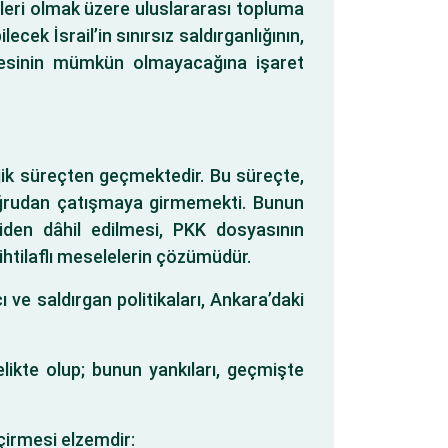
tleri olmak üzere uluslararası topluma
ek İsrail’in sınırsız saldırganlığının,
mesinin mümkün olmayacağına işaret
jik süreçten geçmektedir. Bu süreçte,
doğrudan çatışmaya girmemekti. Bunun
den dâhil edilmesi, PKK dosyasının
 ihtilaflı meselelerin çözümüdür.
ve saldırgan politikaları, Ankara’daki
elikte olup; bunun yankıları, geçmişte
çirmesi elzemdir: