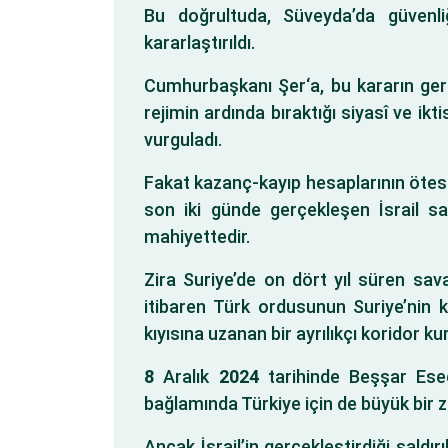
Bu doğrultuda, Süveyda’da güvenli
kararlaştırıldı.
Cumhurbaşkanı Şer‘a, bu kararın ger
rejimin ardında bıraktığı siyasî ve ikt
vurguladı.
Fakat kazanç-kayıp hesaplarının ötesin
son iki günde gerçekleşen İsrail sal
mahiyettedir.
Zira Suriye’de on dört yıl süren sava
itibaren Türk ordusunun Suriye’nin
kıyısına uzanan bir ayrılıkçı koridor k
8
Aralık
2024
tarihinde Beşşar Esed 
bağlamında Türkiye için de büyük bir 
Ancak İsrail’in gerçekleştirdiği saldır