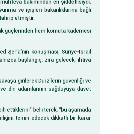
e muhteva bakımından en şiddetlisiydi.
nma ve içişleri bakanlıklarına bağlı
ahrip etmiştir.
venlik güçlerinden hem komuta kademesi
 Şer’a’nın konuşması, Suriye-İsrail
nızca başlangıç; zira gelecek, ihtiva
savaşa girilerek Dürzîlerin güvenliği ve
eri ve din adamlarının sağduyuya davet
h ettiklerini” belirterek, “bu aşamada
nliğini temin edecek dikkatli bir karar