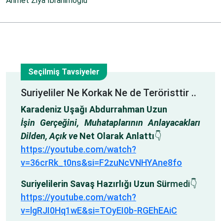
Ahmet Ziya İbrahimoğlu
Seçilmiş Tavsiyeler
5
Suriyeliler Ne Korkak Ne de Teröristtir ..
Karadeniz Uşağı Abdurrahman Uzun
Ara
İşin Gerçeğini, Muhataplarının Anlayacakları
Dilden, Açık ve
Net Olarak Anlattı
👇
https://youtube.com/watch?
v=36crRk_t0ns&si=F2zuNcVNHYAne8fo
Suriyelilerin Savaş Hazırlığı Uzun Sür
medi👇
https://youtube.com/watch?
v=lgRJI0Hq1wE&si=TOyEI0b-RGEhEAiC