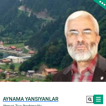
İçeriğe
geç
AYNAMA YANSIYANLAR