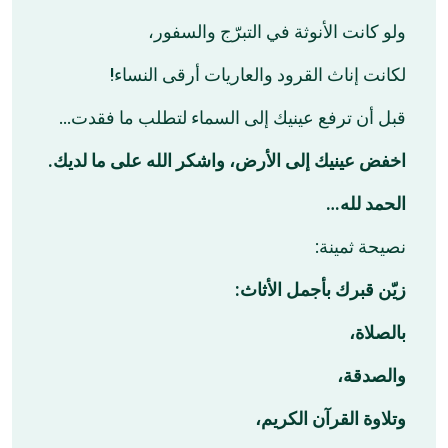
ولو كانت الأنوثة في التبرّج والسفور،
لكانت إناث القرود والعاريات أرقى النساء!
قبل أن ترفع عينيك إلى السماء لتطلب ما فقدت…
اخفض عينيك إلى الأرض، واشكر الله على ما لديك.
الحمد لله…
نصيحة ثمينة:
زيّن قبرك بأجمل الأثاث:
بالصلاة،
والصدقة،
وتلاوة القرآن الكريم،