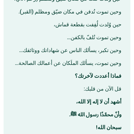
وحين تموت تُدفن في مكان ضيّق ومظلم (القبر).
حين وُلدت لُفِفت بقطعة قماش،
وحين تموت تُلفّ بالكفن…
وحين تكبر، يسألك الناس عن شهاداتك ووثائقك…
وحين تموت، يسألك الملَكان عن أعمالك الصالحة…
فماذا أعددت لآخرتك؟
قل الآن من قلبك:
أشهد أن لا إله إلا الله،
وأنّ محمّدًا رسول الله ﷺ.
سبحان الله!