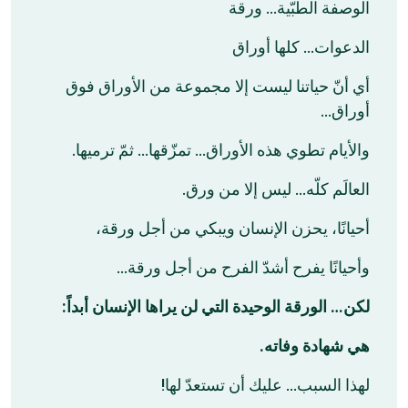
الوصفة الطبّية… ورقة
الدعوات… كلها أوراق
أي أنّ حياتنا ليست إلا مجموعة من الأوراق فوق
أوراق…
والأيام تطوي هذه الأوراق… تمزّقها… ثمّ ترميها.
العالَم كلّه… ليس إلا من ورق.
أحيانًا، يحزن الإنسان ويبكي من أجل ورقة،
وأحيانًا يفرح أشدّ الفرح من أجل ورقة…
لكن… الورقة الوحيدة التي لن يراها الإنسان أبداً:
هي شهادة وفاته.
لهذا السبب… عليك أن تستعدّ لها!