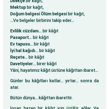
Dilekçe
bir kağıt,
Mektup
bir kağıt,
Doğum belgesi Ölüm belgesi
bir kağıt,
…Ve belgeler birbirini takip eder…
Evlilik cüzdanı
… bir kâğıt
Pasaport
… bir kâğıt
Ev tapusu
… bir kâğıt
İyi hal kağıdı
… bir kâğıt
Reçete
… bir kâğıt
Davetiyeler
… birer kâğıt
Yâni, hayatımız kâğıt üstüne kâğıttan ibaret…
Günler bu kâğıtları katlar… yırtar… sonra da
atar.
Bütün dünya… kâğıttan ibarettir.
İnsan bazen bir kâğıt için üzülür…ağlar Ve