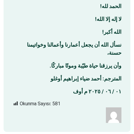
الحمد لله!
لا إله إلا الله!
الله أكبر!
نسأل الله أن يجعل أعمارنا وأعمالنا وخواتيمنا
حسنة،
وأن يرزقنا حياة طيّبة وموتًا مباركًا.
المترجم: أحمد ضياء إبراهيم أوغلو
٠١ / ٠٦ / ٢٠٢٥ م أوف
Okunma Sayısı:
581