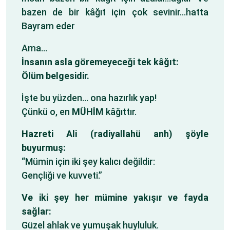
bazen de bir kâğıt için çok sevinir…hatta
Bayram eder
Ama…
İnsanın asla göremeyeceği tek kâğıt:
Ölüm belgesidir.
İşte bu yüzden… ona hazırlık yap!
Çünkü o, en
MÜHİM
kâğıttır.
Hazreti Ali (radiyallahü anh) şöyle
buyurmuş:
“Mümin için iki şey kalıcı değildir:
Gençliği ve kuvveti.”
Ve iki şey her mümine yakışır ve fayda
sağlar:
Güzel ahlak ve yumuşak huyluluk.