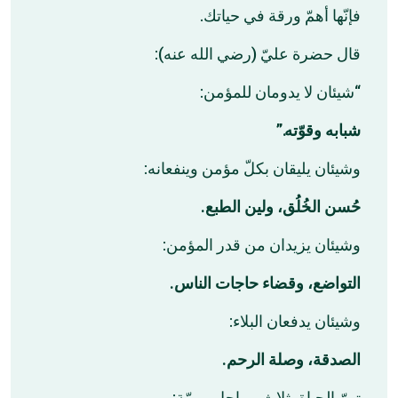
فإنّها أهمّ ورقة في حياتك.
قال حضرة عليّ (رضي الله عنه):
“شيئان لا يدومان للمؤمن:
شبابه وقوّته.”
وشيئان يليقان بكلّ مؤمن وينفعانه:
حُسن الخُلُق، ولين الطبع.
وشيئان يزيدان من قدر المؤمن:
التواضع، وقضاء حاجات الناس.
وشيئان يدفعان البلاء:
الصدقة، وصلة الرحم.
تمرّ الحياة بثلاث مراحل مهمّة: