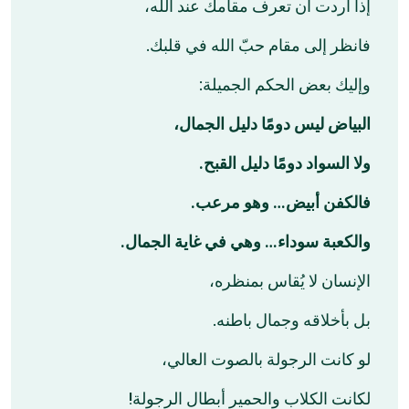
إذا أردت أن تعرف مقامك عند الله،
فانظر إلى مقام حبّ الله في قلبك.
وإليك بعض الحكم الجميلة:
البياض ليس دومًا دليل الجمال،
ولا السواد دومًا دليل القبح.
فالكفن أبيض… وهو مرعب.
والكعبة سوداء… وهي في غاية الجمال.
الإنسان لا يُقاس بمنظره،
بل بأخلاقه وجمال باطنه.
لو كانت الرجولة بالصوت العالي،
لكانت الكلاب والحمير أبطال الرجولة!