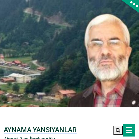
İçeriğe
geç
AYNAMA YANSIYANLAR