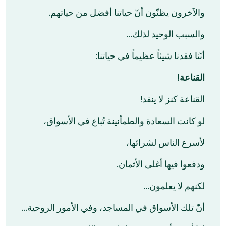
والآخرون يظنّون أنّ حياتنا أفضل من حياتهم.
والسبب الوحيد لذلك…
أنّنا فقدنا شيئاً عظيماً في حياتنا:
القناعة!
القناعة كنز لا ينفد!
لو كانت السعادة والطمأنينة تُباع في الأسواق،
لأسرع الناس لشرائها،
ودفعوا فيها أغلى الأثمان.
لكنهم لا يعلمون…
أنّ تلك الأسواق في المساجد، وفي الأمور الروحية…