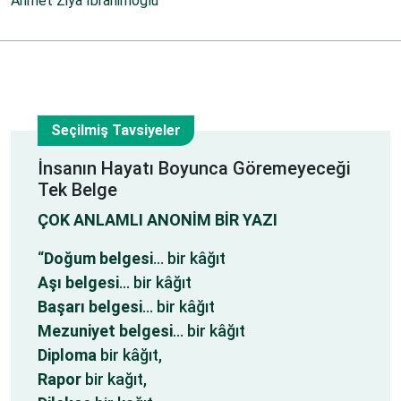
Ahmet Ziya İbrahimoğlu
Seçilmiş Tavsiyeler
1
İnsanın Hayatı Boyunca Göremeyeceği
Tek Belge
Haz
ÇOK ANLAMLI ANONİM BİR YAZI
“
Doğum belgesi
… bir kâğıt
Aşı belgesi
… bir kâğıt
Başarı belgesi
… bir kâğıt
Mezuniyet belgesi
… bir kâğıt
Diploma
bir kâğıt,
Rapor
bir kağıt,