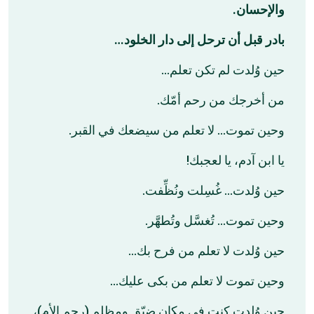
والإحسان.
بادر قبل أن ترحل إلى دار الخلود…
حين وُلدت لم تكن تعلم…
من أخرجك من رحم أمّك.
وحين تموت… لا تعلم من سيضعك في القبر.
يا ابن آدم، يا لعجبك!
حين وُلدت… غُسِلت ونُظِّفت.
وحين تموت… تُغسَّل وتُطهَّر.
حين وُلدت لا تعلم من فرح بك…
وحين تموت لا تعلم من بكى عليك…
حين وُلدت كنت في مكان ضيّق ومظلم (رحم الأم)،