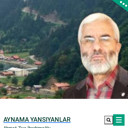
İçeriğe
geç
AYNAMA YANSIYANLAR