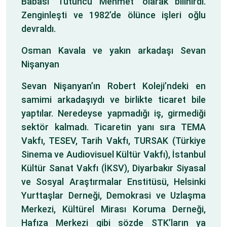
Babası ‘Tütüncü Mehmet’ olarak bilinirdi.
Zenginleşti ve 1982’de ölünce işleri oğlu
devraldı.
Osman Kavala ve yakın arkadaşı Sevan
Nişanyan
Sevan Nişanyan’ın Robert Koleji’ndeki en
samimi arkadaşıydı ve birlikte ticaret bile
yaptılar. Neredeyse yapmadığı iş, girmediği
sektör kalmadı. Ticaretin yanı sıra TEMA
Vakfı, TESEV, Tarih Vakfı, TURSAK (Türkiye
Sinema ve Audiovisuel Kültür Vakfı), İstanbul
Kültür Sanat Vakfı (İKSV), Diyarbakır Siyasal
ve Sosyal Araştırmalar Enstitüsü, Helsinki
Yurttaşlar Derneği, Demokrasi ve Uzlaşma
Merkezi, Kültürel Mirası Koruma Derneği,
Hafıza Merkezi gibi sözde STK’ların ya