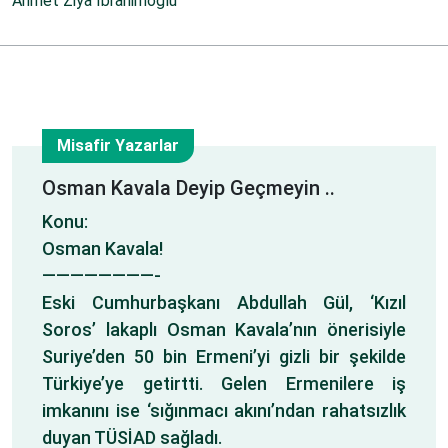
Ahmet Ziya İbrahimoğlu
Misafir Yazarlar
26
Osman Kavala Deyip Geçmeyin ..
Konu:
Ağu
Osman Kavala!
————————-
Eski Cumhurbaşkanı Abdullah Gül, ‘Kızıl
Soros’ lakaplı Osman Kavala’nın önerisiyle
Suriye’den 50 bin Ermeni’yi gizli bir şekilde
Türkiye’ye getirtti. Gelen Ermenilere iş
imkanını ise ‘sığınmacı akını’ndan rahatsızlık
duyan TÜSİAD sağladı.