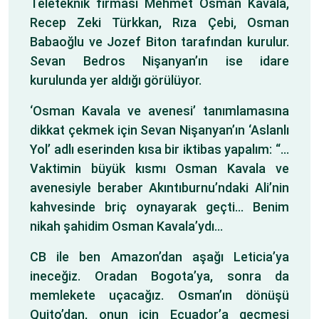
Teleteknik firması Mehmet Osman Kavala,
Recep Zeki Türkkan, Rıza Çebi, Osman
Babaoğlu ve Jozef Biton tarafından kurulur.
Sevan Bedros Nişanyan’ın ise idare
kurulunda yer aldığı görülüyor.
‘Osman Kavala ve avenesi’ tanımlamasına
dikkat çekmek için Sevan Nişanyan’ın ‘Aslanlı
Yol’ adlı eserinden kısa bir iktibas yapalım: “…
Vaktimin büyük kısmı Osman Kavala ve
avenesiyle beraber Akıntıburnu’ndaki Ali’nin
kahvesinde briç oynayarak geçti… Benim
nikah şahidim Osman Kavala’ydı…
CB ile ben Amazon’dan aşağı Leticia’ya
ineceğiz. Oradan Bogota’ya, sonra da
memlekete uçacağız. Osman’ın dönüşü
Quito’dan, onun için Ecuador’a geçmesi