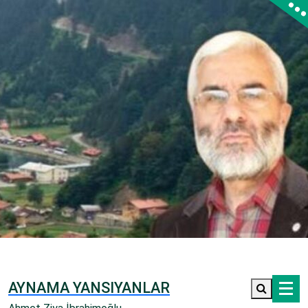
İçeriğe
geç
AYNAMA YANSIYANLAR