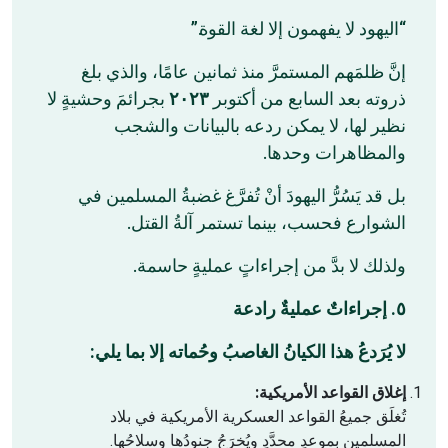
“اليهود لا يفهمون إلا لغة القوة.”
إنَّ ظلمَهم المستمرَّ منذ ثمانين عامًا، والذي بلغ
بجرائمَ وحشيةٍ لا
٢٠٢٣
ذروته بعد السابع من أكتوبر
نظير لها، لا يمكن ردعه بالبيانات والشجب
والمظاهرات وحدها.
بل قد يَسُرُّ اليهودَ أنْ تُفرَّغ غضبةُ المسلمين في
الشوارع فحسب، بينما تستمر آلةُ القتل.
ولذلك لا بدَّ من إجراءاتٍ عمليةٍ حاسمة.
٥. إجراءاتٌ عمليةٌ رادعة
لا يُرَدعُ هذا الكيانُ الغاصبُ وحُماته إلا بما يلي:
إغلاق القواعد الأمريكية:
تُغلَق جميعُ القواعد العسكرية الأمريكية في بلاد
المسلمين بموعدٍ محدَّدٍ ويُخرَجُ جنودُها وسلاحُها.