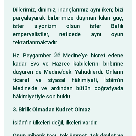
Dillerimiz, dinimiz, inançlarımız aynı iken; bizi
parçalayarak birbirimize düşman kılan güç,
ister siyonizm olsun ister Batılı
emperyalistler, neticede aynı oyun
tekrarlanmaktadır.
Hz. Peygamber ﷺ Medine’ye hicret edene
kadar Evs ve Hazrec kabilelerini birbirine
düşüren de Medine’deki Yahudilerdi. Onların
ticaret ve siyasal hâkimiyeti, İslâm’ın
Medine’de ve ardından bütün coğrafyada
hâkimiyetiyle son buldu.
3. Birlik Olmadan Kudret Olmaz
İslâm’ın ülkeleri değil, ilkeleri vardır.
Onun mihenk taşı, tek ümmet, tek devlet ve