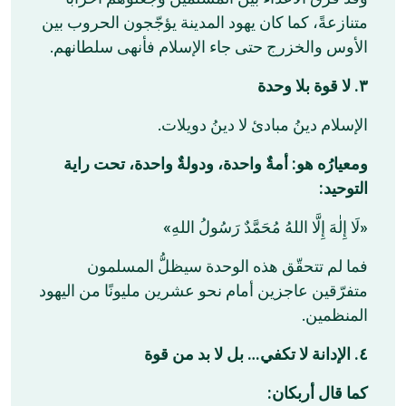
متنازعةً، كما كان يهود المدينة يؤجّجون الحروب بين
الأوس والخزرج حتى جاء الإسلام فأنهى سلطانهم.
٣. لا قوة بلا وحدة
الإسلام دينُ مبادئ لا دينُ دويلات.
ومعيارُه هو: أمةٌ واحدة، ودولةٌ واحدة، تحت راية
التوحيد:
«لَا إِلٰهَ إِلَّا اللهُ مُحَمَّدٌ رَسُولُ اللهِ»
فما لم تتحقّق هذه الوحدة سيظلُّ المسلمون
متفرّقين عاجزين أمام نحو عشرين مليونًا من اليهود
المنظمين.
٤. الإدانة لا تكفي… بل لا بد من قوة
كما قال أربكان: