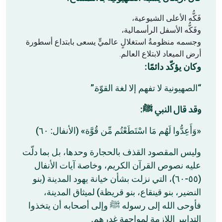
فَكُّه الأعلى الشيوعية،
وفَكُّه الأسفل الرأسمالية،
وجسمه منظومةُ استغلالٍ عالميٍّ يسعى بابتداع أسطورة
أرض الميعاد لابتلاع العالم.
وكان يؤكّد دائمًا:
“الصهيونية لا تفهم إلا لغة القوّة.”
وقد قال النبي ﷺ:
«وَأَعِدُّوا لَهُم مَا اسْتَطَعْتُم مِّن قُوَّة» (الأنفال: ٦٠)
وليس المقصود القذف بالحجارة وحدها، بل بما دلّت
عليه نصوص القرآن الكريم، وخاصة آيات الأنفال
(٥٥-٦٠)، التي نزلت بشأن خيانة يهود المدينة (بنو
النضير، بنو قينقاع، بنو قريظة) لميثاق المدينة،
فأوحى الله إلى رسوله ﷺ وإلى أصحابه أن يتخذوا
التدابير اللازمة لمواجهة غدرهم.