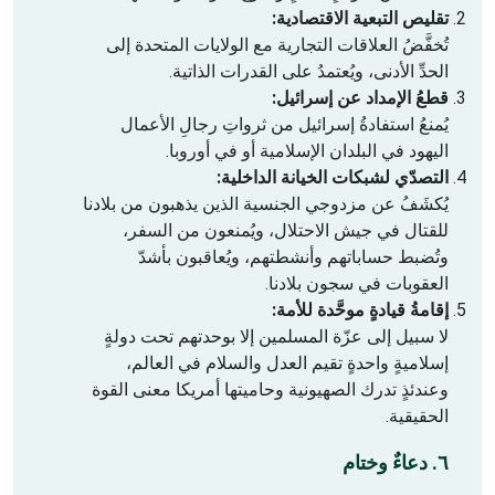
تقليص التبعية الاقتصادية:
تُخفَّضُ العلاقات التجارية مع الولايات المتحدة إلى
الحدِّ الأدنى، ويُعتمدُ على القدرات الذاتية.
قطعُ الإمداد عن إسرائيل:
يُمنعُ استفادةُ إسرائيل من ثرواتِ رجالِ الأعمال
اليهود في البلدان الإسلامية أو في أوروبا.
التصدّي لشبكات الخيانة الداخلية:
يُكشَفُ عن مزدوجي الجنسية الذين يذهبون من بلادنا
للقتال في جيش الاحتلال، ويُمنعون من السفر،
وتُضبط حساباتهم وأنشطتهم، ويُعاقبون بأشدّ
العقوبات في سجون بلادنا.
إقامةُ قيادةٍ موحَّدة للأمة:
لا سبيل إلى عزّة المسلمين إلا بوحدتهم تحت دولةٍ
إسلاميةٍ واحدةٍ تقيم العدل والسلام في العالم،
وعندئذٍ تدرك الصهيونية وحاميتها أمريكا معنى القوة
الحقيقية.
٦. دعاءٌ وختام