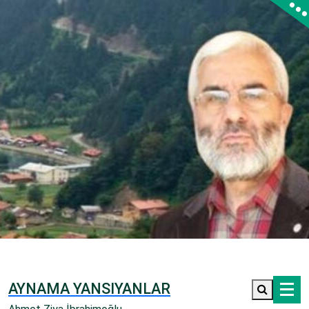
İçeriğe
geç
AYNAMA YANSIYANLAR