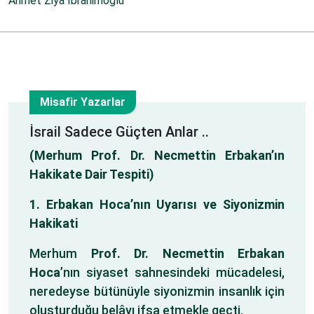
Ahmet Ziya İbrahimoğlu
Misafir Yazarlar
6
İsrail Sadece Güçten Anlar ..
(Merhum Prof. Dr. Necmettin Erbakan’ın
Eki
Hakikate Dair Tespiti)
1. Erbakan Hoca’nın Uyarısı ve Siyonizmin
Hakikati
Merhum
Prof. Dr. Necmettin Erbakan
Hoca
’nın siyaset sahnesindeki mücadelesi,
neredeyse bütünüyle siyonizmin insanlık için
oluşturduğu belâyı ifşa etmekle geçti.