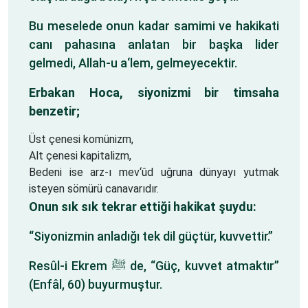
Bu meselede onun kadar samimi ve hakikati
canı pahasına anlatan bir başka lider
gelmedi, Allah-u a‘lem, gelmeyecektir.
Erbakan Hoca, siyonizmi bir timsaha
benzetir;
Üst çenesi komünizm,
Alt çenesi kapitalizm,
Bedeni ise arz-ı mev‘ûd uğruna dünyayı yutmak
isteyen sömürü canavarıdır.
Onun sık sık tekrar ettiği hakikat şuydu:
“Siyonizmin anladığı tek dil güçtür, kuvvettir.”
Resûl-i Ekrem ﷺ de, “Güç, kuvvet atmaktır”
(Enfâl, 60) buyurmuştur.