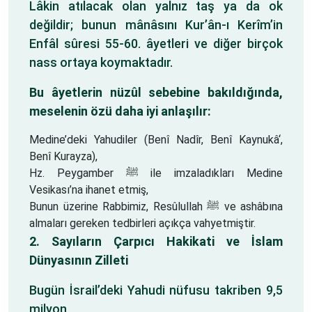
Lâkin atılacak olan yalnız taş ya da ok
değildir; bunun mânâsını Kur’ân-ı Kerîm’in
Enfâl sûresi 55-60. âyetleri ve diğer birçok
nass ortaya koymaktadır.
Bu âyetlerin nüzûl sebebine bakıldığında,
meselenin özü daha iyi anlaşılır:
Medine’deki Yahudiler (Benî Nadîr, Benî Kaynukâ‘,
Benî Kurayza),
Hz. Peygamber ﷺ ile imzaladıkları Medine
Vesikası’na ihanet etmiş,
Bunun üzerine Rabbimiz, Resûlullah ﷺ ve ashâbına
almaları gereken tedbirleri açıkça vahyetmiştir.
2. Sayıların Çarpıcı Hakikati ve İslam
Dünyasının Zilleti
Bugün İsrail’deki Yahudi nüfusu takriben 9,5
milyon,