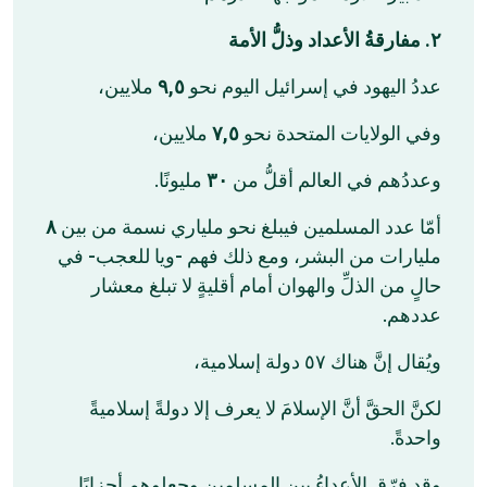
٢. مفارقةُ الأعداد وذلُّ الأمة
ملايين،
٩,٥
عددُ اليهود في إسرائيل اليوم نحو
ملايين،
٧,٥
وفي الولايات المتحدة نحو
مليونًا.
٣٠
وعددُهم في العالم أقلُّ من
٨
أمّا عدد المسلمين فيبلغ نحو ملياري نسمة من بين
مليارات من البشر، ومع ذلك فهم -ويا للعجب- في
حالٍ من الذلِّ والهوان أمام أقليةٍ لا تبلغ معشار
عددهم.
ويُقال إنَّ هناك ٥٧ دولة إسلامية،
لكنَّ الحقَّ أنَّ الإسلامَ لا يعرف إلا دولةً إسلاميةً
واحدةً.
وقد فرّق الأعداءُ بين المسلمين وجعلوهم أحزابًا