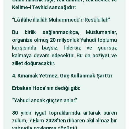
Kelime-i Tevhid sancağıdır:
“Lâ ilâhe illallâh Muhammedü’r-Resûlullah”
Bu birlik sağlanmadıkça, Müslümanlar,
organize olmuş
20
milyonluk Yahudi toplumu
karşısında başsız, lidersiz ve şuursuz
kalmaya devam edecektir. Bu da acziyet ve
zillet doğuracaktır.
4. Kınamak Yetmez, Güç Kullanmak Şarttır
Erbakan Hoca’nın dediği gibi:
“Yahudi ancak güçten anlar.”
80
yıldır işgal topraklarında artarak süren
zulüm,
7
Ekim
2023
’ten itibaren akıl almaz bir
vahşetle soykırıma dönüştü.