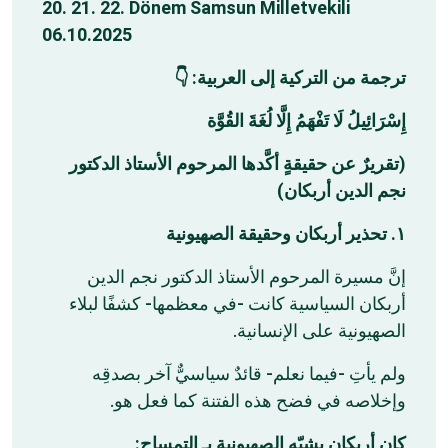
20. 21. 22. Dönem Samsun Milletvekili
06.10.2025
ترجمة من التركية إلى العربية: 👇
إِسْرَائِيلُ لَا تَفْهَمُ إِلَّا لُغَةَ القُوَّة
(تقريرٌ عن حقيقةٍ أكَّدها المرحوم الأستاذ الدكتور
نجم الدين أربكان)
١. تحذير أربكان وحقيقة الصهيونية
إنَّ مسيرة المرحوم الأستاذ الدكتور نجم الدين
أربكان السياسية كانت -في معظمها- كشفًا لبلاء
الصهيونية على الإنسانية.
ولم يأتِ -فيما نعلم- قائدٌ سياسيٌّ آخر بصدقِه
وإخلاصه في فضح هذه الفتنة كما فعل هو.
كان أربكان يشبّه الصهيونية بـ التمساح: