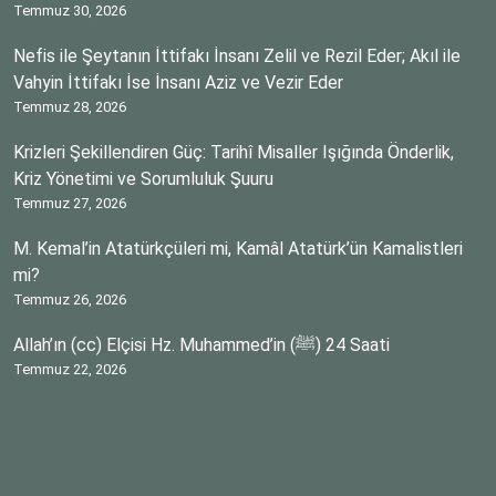
Temmuz 30, 2026
Nefis ile Şeytanın İttifakı İnsanı Zelil ve Rezil Eder; Akıl ile
Vahyin İttifakı İse İnsanı Aziz ve Vezir Eder
Temmuz 28, 2026
Krizleri Şekillendiren Güç: Tarihî Misaller Işığında Önderlik,
Kriz Yönetimi ve Sorumluluk Şuuru
Temmuz 27, 2026
M. Kemal’in Atatürkçüleri mi, Kamâl Atatürk’ün Kamalistleri
mi?
Temmuz 26, 2026
Allah’ın (cc) Elçisi Hz. Muhammed’in (ﷺ) 24 Saati
Temmuz 22, 2026