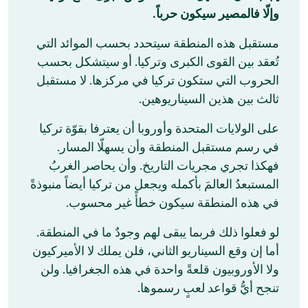
وإلّا فالمصير سيكون حرباً.
مستقبل هذه المنطقة سيتحدد بحسب الموائد التي
تُعقد بين القوى الكبرى وتركيا. أو سيتشكل بحسب
الحروب التي ستكون تركيا في مركزها. لا مستقبل
ثالث بين هذين السيناريوهين.
على الولايات المتحدة وأوروبا أن يعترفا بقوّة تركيا
في رسم مستقبل المنطقة وأن يسهلّا المسار.
فهكذا تجري مجريات التاريخ. وأن يحاصر الغربُ
المستبعدُ العالمَ بأكمله ويجعل من تركيا أيضاً منبوذةً
في هذه المنطقة سيكون خطأً غير محسوب.
لو فعلوا ذلك فربما يبقى لهم وجودٌ ما في المنطقة.
أما إن وقع السيناريو الثاني، فلن يملك لا الأميركيون
ولا الأوروبيون قلعةً واحدة في هذه الجغرافيا. ولن
تنجح أيُّ قواعد لعبٍ رسموها.