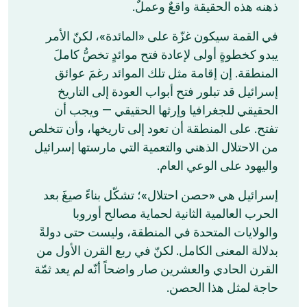
ذهنه هذه الحقيقة واقعٌ وعملٌ.
في القمة سيكون غزّة على «المائدة»، لكنّ الأمر
يبدو كخطوةٍ أولى لإعادة فتح موائدٍ تخصُّ كاملَ
المنطقة. إن إقامة مثل تلك الموائد رغمَ عوائق
إسرائيل قد تبلور فتح أبواب العودة إلى التاريخ
الحقيقي للجغرافيا وإرثها الحقيقي — ويجب أن
تفتح. على المنطقة أن تعود إلى تاريخها، وأن تتخلص
من الاحتلال الذهني والتعمية التي مارستها إسرائيل
واليهود على الوعي العام.
إسرائيل هي «حصن احتلال»؛ تشكّل بناءً صيغَ بعد
الحرب العالمية الثانية لحماية مصالح أوروبا
والولايات المتحدة في المنطقة، وليست حتى دولةً
بدلالة المعنى الكامل. لكنّ في ربع القرن الأول من
القرن الحادي والعشرين صار واضحاً أنّه لم يعد ثمّة
حاجة لمثل هذا الحصن.