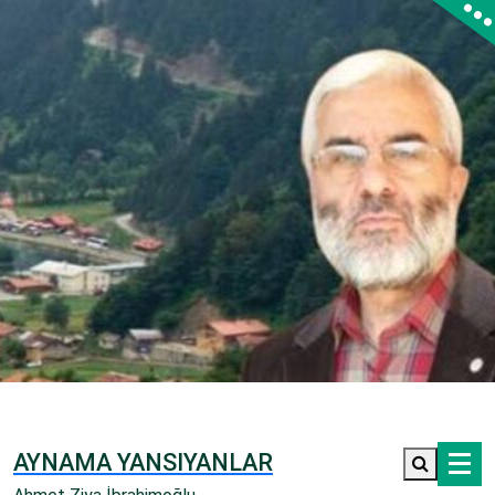
İçeriğe
geç
AYNAMA YANSIYANLAR