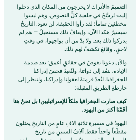
التعميمُ «الأتراك لا يخرجون من المكان الذي دخلوا
إليه» تَرسَّخَ في خلفيةِ كلِّ النصوص. وهم ليسوا
مخطئين تماماً؛ لقد رأوا الحقيقة. لن نعود. التاريخُ
سيسيرُ هكذا الآن، وإيقافُ ذلك مستحيلٌ — هم لم
يدركوا ذلك بعد. ولا بدّ من أن يواجهوا، في وقتٍ
لاحقٍ، وقائعَ تكشفُ لهم ذلك.
والآن دعونا نغوصُ في حقائقٍ أعمق: بعد صدمةِ
الإبادة، لنعُد إلى ذواتنا، ولنُعيدُ فحصَ إدراكنا
للجغرافيا. لنُعدّ فرمتةً لعقولِنا وإدراكِنا، ولننظر إلى
خارطةِ الطريقِ المقبلة:
كيف صارت الجغرافيا ملكاً للإسرائيليين! بل نحنُ هنا
أقَمْنَا أكثرَ من اليهود.
اليهودُ في مسيرةِ ثلاثةِ آلافِ عامٍ من التاريخِ يمثلون
مقطَعاً واحداً فقط. آلافُ السنينِ من تاريخ
فلسطين، القدس وغزّة، ليستْ مجرد قسمٍ واحدٍ