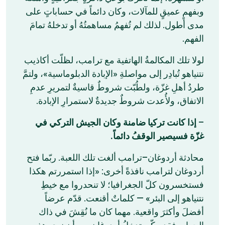
وبفهمٍ عميقٍ للمآلات، وكان دائماً في حساباتٍ على
مدى أطول. لذلك لم تُفهمُ مساهمتُهُ أو تدخلهُ تمامَ
الفهم.
لولا تلك المكالمةُ الهاتفية مع ترامب، لظلّت أكاذيب
نتنياهو تُبادِر إلى مواصلةِ «الإبادة الدبلوماسية»، ولتمَّ
طردُ أهلِ غزّة، ولطُبّت شروطٌ قاسيةٌ لتمريرِ عدمِ
الاتفاق، ولأُعدت شروطٌ جديدةٌ لاستمرارِ الإبادة.
إذا كانت تركيا ضامنة وكان الجيش التركي في
–
غزّة فسيصير الوقفُ دائماً.
محادثة أردوغان–ترامب ألغت تلك اللعبة. ربّما فتح
أردوغان لترامب نافذةً أخرى: «إذا استمررتم هكذا
فستخسرون كلّ الجغرافيا؛ لا تنحدروا مع خيطِ
نتنياهو إلى البئر» — كلماتٌ أقنعت. قدّم عرضاً
أفضلَ وأكثرَ واقعية. مهما كان ما نُقِشَ في ذاك