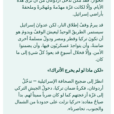
الحوار، فقد مكّن تدخلُ أردوغان من أن نرى هذه
الأيام. وإلّا لكانَت غزّة مهدّمةً ومُهجّرةً وملحقةً
بأراضي إسرائيل.
قد يبرمُ وقفُ إطلاق النار، لكن عدوانَ إسرائيل
سيستمر. الطريقُ الوحيدُ ليعيشَ الوقفُ ويدومَ هو
أن تكونَ تركيا وقطر ومصر ودولٌ مسلمةٌ أخرى
ضامنةً، وأن يتواجدَ عسكريّون فيها، وأن يضمنوا
الأمن. وإلّا فخلال أسبوعٍ قد يعودُ كلّ شيءٍ إلى ما
كان.
«لكن ماذا لو لم يخرج الأتراك!»
انظرْ إلى ضجيجِ الصحافة الإسرائيلية — تدخّلُ
أردوغان، فكرةُ ضمان تركيا، دخولُ الجيشِ التركي
إلى غزّة أزعجتهم كما لو كان ضرباً مميتاً لهم. بدأ
صياحٌ مفاده: «تركيا نزلت على حدودنا من الشمال
والجنوب، تحاصرنا».