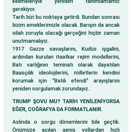
kelimeleriyle yeniden tanımlamamız
gerekiyor.
Tarih bizi bu noktaya getirdi. Bundan sonrası
bizim emeklerimizle olacak. Barışın da ancak
silah zoruyla olacağı gerçeğini hiçbir zaman
unutmamalıyız.
1917 Gazze savaşlarını, Kudüs işgalini,
ardından kurulan itaatkar rejim modellerini,
Batı varlığının teminatı olarak dayatılan
Baasçılık ideolojilerini, milletlerin kendini
korumak için “Batılı efendi” arayışlarını
yeniden sorgulamak zorundayız.
TRUMP ŞOVU MU? TARİH YENİLENİYORSA
EĞER, COĞRAFYA DA FORMATLANIR.
Aslında o sorgu dönemlerini bile geçtik.
Önümüze açılan geniş yollardan hızlı