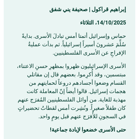
إبراهيم قراكول | صحيفة يني شفق
14/10/2025، الثلاثاء
حماس وإسرائيل أتمتا أمس تبادلَ الأسرى. بدايةً
سُلِّمَ عشرونَ أسيراً إسرائيلياً. ثم بدأت عمليةُ
الإفراجِ عن الأسرى الفلسطينيين.
الأسرى الإسرائيليون ظهروا بمظهرِ حسنِ الاعتناء،
مبتسمين، وقد أُكرِموا. بعضهم قال إن مقاتلي
القسام وضعوا أجسادهم دروعاً لحمايتهم من
هجمات إسرائيل. قالوا أيضاً إنّ المعاملة كانت
مهذبة للغاية. من أوائل الفلسطينيين المُفرَج عنهم
كان طفلاً صغيراً. ونُشِرت أمس لقطاتُ تحضيراتٍ
في السجونِ للأُفرَج عنهم قبل يومٍ واحد.
حتى الأسرى خضعوا لإبادة جماعية!