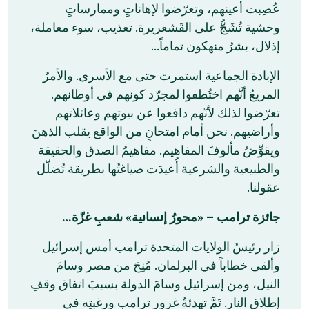
عُصِبت أعينهم، وتعرّضوا لإهاناتٍ وممارساتٍ
وحشية تُشَجُّ على القَشعريرة. تعذيب، سوء معاملة،
إذلال، بشرٌ منهكون تماماً…
الإبادة الجماعية استمرت حتى مع الأسرى. والأمرُ
المريعُ أنَّهم اختُطفوا لمجرّد كونهم في أوطانهم.
تعرّضوا لذلك لأنّهم دافعوا عن بيوتهم وعائلاتهم
وأراضيهم. نحن أمام امتحانٍ من الواقع يقلب الذهنَ
ويقوِّضُ مألوفَ المفاهيم. مفاهيمُ الصدق والحقيقة
والطبيعية والشرعية أُعيدَت صياغتُها بطريقة تُضلّل
عقولنا.
جائزة ترامب – «محورُ إنسانية» شعبِ غزّة…
زار رئيسُ الولايات المتحدة ترامب أمس إسرائيل
وألقى خطاباً في البرلمان. مُنِحَ من مصر وسامَ
النيل، ومن إسرائيل وسامَ الدولة بسببَ اتفاق وقفِ
إطلاق النار. تَمَّ تهدئةُ غرورِ ترامب ورغبتِه في