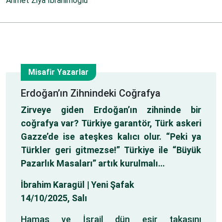
Ahmet Ziya İbrahimoğlu
Misafir Yazarlar
14
Erdoğan’ın Zihnindeki Coğrafya
Zirveye giden Erdoğan’ın zihninde bir
Eki
coğrafya var? Türkiye garantör, Türk askeri
Gazze’de ise ateşkes kalıcı olur. “Peki ya
Türkler geri gitmezse!” Türkiye ile “Büyük
Pazarlık Masaları” artık kurulmalı…
İbrahim Karagül | Yeni Şafak
14/10/2025, Salı
Hamas ve İsrail dün esir takasını