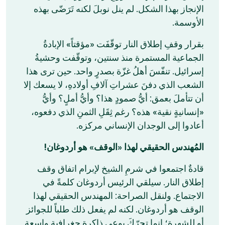
الإنجاز بهذا الشكل. لم ينل نوبلَ لكنه تَرَضّى بهذه
الأوسمة.
بقرار وقفِ إطلاق النار توقّفَت «مؤقتاً» الإبادةُ
الجماعية المستمرة منذ سنتين، وتوقّفت وحشيةُ
إسرائيل. تنفّسَ أهلُ غزّة بصدرٍ واحد. حين ترى هذا
الشعب الذي دفنَ عشراتِ آلافِ أولادهِ، لا يسعك إلا
أن تتأملَ بعمق: أيُّ صمودٍ هذا؟ وأيُّ أملٍ؟ وأيُّ
«إنسانيةٍ نقية» هذه؟ رغم ثِقَلِ الثمنِ الذي دفعوه،
أعادوا إلى الوجدان الإنساني مركزه.
المُهندس الحقيقي لهذا «الوقف» هو أردوغان!
قادةٌ اجتمعوا في شرمِ الشيخ لإبرام اتفاق وقف
إطلاق النار. سيلقي الرئيس أردوغان كلمةً في
الاجتماع. ولنقل الصراحة: المهندس الحقيقي لهذا
الوقف هو أردوغان. لكنه لم يفعل ذلك طلباً للجوائز
أو للشهرة؛ إنما تحرّكَ بوعي ذاكرةٍ جغرافيةٍ واسعة