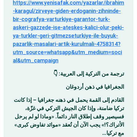
https://www.yenisafak.com/yazarlar/ibrahim
-karagul/zirveye-giden-erdoganin-zihninde-
bir-cografya-varturkiye-garantor-turk-
askeri-gazzede-ise-ateskes-kalici-olur-peki-
ya-turkler-geri-gitmezseturkiye-ile-buyuk-
pazarlik-masalari-artik-kurulmali-4758314?
utm_source=whatsapp&utm_medium=soci
al&utm_campaign
ترجمة من التركية إلى العربية: 👇
الجغرافيا في ذهن أردوغان
القادم إلى القمة يحمل في ذهنه جغرافيا – إذا كانت
تركيا ضامنة، وإذا كان الجيش التركي في غزّة،
فسيصير وقف إطلاق النار دائماً. «وماذا لو لم يرحل
الأتراك؟!» يجب الآن أن تُعقد «موائد تفاوض كبرى»
مع تركيا…