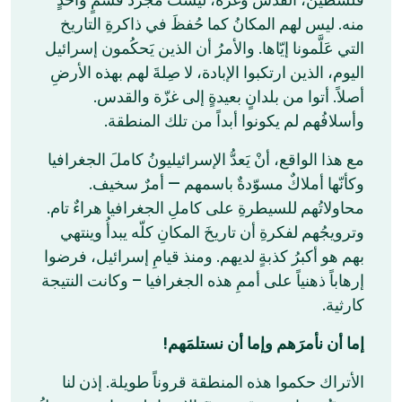
منه. ليس لهم المكانُ كما حُفظَ في ذاكرةِ التاريخ
التي عَلَّمونا إيّاها. والأمرُ أن الذين يَحكُمون إسرائيل
اليوم، الذين ارتكبوا الإبادة، لا صِلةَ لهم بهذه الأرضِ
أصلاً. أتوا من بلدانٍ بعيدةٍ إلى غزّة والقدس.
وأسلافُهم لم يكونوا أبداً من تلك المنطقة.
مع هذا الواقع، أنْ يَعدُّ الإسرائيليونُ كاملَ الجغرافيا
وكأنّها أملاكٌ مسوّدةٌ باسمهم — أمرٌ سخيف.
محاولاتُهم للسيطرةِ على كاملِ الجغرافيا هراءٌ تام.
وترويجُهم لفكرةِ أن تاريخَ المكانِ كلّه يبدأُ وينتهي
بهم هو أكبرُ كذبةٍ لديهم. ومنذ قيامِ إسرائيل، فرضوا
إرهاباً ذهنياً على أممِ هذه الجغرافيا – وكانت النتيجة
كارثية.
إما أن نأمرَهم وإما أن نستلمَهم!
الأتراك حكموا هذه المنطقة قروناً طويلة. إذن لنا