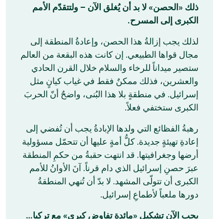
ذلك «الحصن» لا بد أن يُغلق الآن – ولتتقدّم الأمم
الكبرى إلى المسرح.
لذلك يجب إزالةُ هذا الحصن، وإعادةُ المنطقة إلى
مجال قواها الطبيعي. إن كانت هذه البقعة من العالم
ستصير ميداناً للرخاء والسلام خلال القرن الحادي
والعشرين، فذلك ممكنٌ فقط في غياب كيانٍ مثل
إسرائيل. في منطقةٍ بلا هذا البُنى، واضحٌ أنّ الحربَ
الكبرى ستختفي فعلاً.
رهبةُ الفظائع التي ولدها الإبادةُ يجب أن تُفضي إلى
إعادةِ تهيئةٍ جديدة. كلُّ أمةٍ عليها أن تتحمّل مسؤولية
أرضها وجغرافيتها. قد انتهت حقبةُ من حكمِ المنطقة
عبرَ حصنِ إسرائيل الذي دام قرناً. آنَ الأوانُ للأمم
الكبرى أن تتولّى المشهد. لا بدّ أن تُنهي المنطقةُ
دورها ملعباً لأطماعِ إسرائيل.
يجب الآن تشكيل «مائدة تفاوض كبرى» مع تركيا…