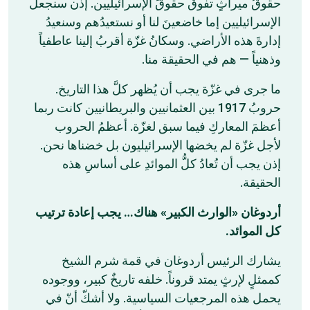
حقوقُ ميراثٍ تفوق حقوقَ الإسرائيليين. إذن سنجعلُ
الإسرائيليين إما خاضعينَ لنا أو نستعيدُهم وسنعيدُ
إدارةَ هذه الأراضي. وسكانُ غزّة أقربُ إلينا عاطفياً
وذهنياً — هم في الحقيقة منا.
ما جرى في غزّة يجب أن يُظهر كلَّ هذا التاريخ.
حروبُ 1917 بين العثمانيين والبريطانيين كانت ربما
أعظمَ المعاركِ فيما سبق لغزّة. أعظمُ الحروب
لأجل غزّة لم يخضها الإسرائيليون بل خضناها نحن.
إذن يجب أن تُعادُ كلُّ الموائدِ على أساسِ هذه
الحقيقة.
أردوغان «الوارث الكبير» هناك… يجب إعادة ترتيب
كل الموائد.
يشارك الرئيس أردوغان في قمة شرم الشيخ
كممثلٍ لإرثٍ يمتد قروناً. خلفه تاريخٌ كبير، ووجوده
يحمل هذه المرجعيات السياسية. ولا أشكّ أنّ في