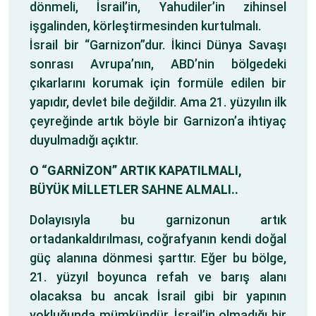
dönmeli, İsrail’in, Yahudiler’in zihinsel
işgalinden, körleştirmesinden kurtulmalı.
İsrail bir “Garnizon”dur. İkinci Dünya Savaşı
sonrası Avrupa’nın, ABD’nin bölgedeki
çıkarlarını korumak için formüle edilen bir
yapıdır, devlet bile değildir. Ama 21. yüzyılın ilk
çeyreğinde artık böyle bir Garnizon’a ihtiyaç
duyulmadığı açıktır.
O “GARNİZON” ARTIK KAPATILMALI,
BÜYÜK MİLLETLER SAHNE ALMALI..
Dolayısıyla bu garnizonun artık
ortadankaldırılması, coğrafyanın kendi doğal
güç alanına dönmesi şarttır. Eğer bu bölge,
21. yüzyıl boyunca refah ve barış alanı
olacaksa bu ancak İsrail gibi bir yapının
yokluğunda mümkündür. İsrail’in olmadığı bir