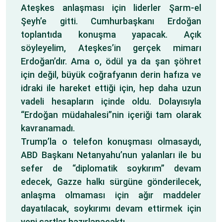
Ateşkes anlaşması için liderler Şarm-el
Şeyh’e gitti. Cumhurbaşkanı Erdoğan
toplantıda konuşma yapacak. Açık
söyleyelim, Ateşkes’in gerçek mimarı
Erdoğan’dır. Ama o, ödül ya da şan şöhret
için değil, büyük coğrafyanın derin hafıza ve
idraki ile hareket ettiği için, hep daha uzun
vadeli hesapların içinde oldu. Dolayısıyla
“Erdoğan müdahalesi”nin içeriği tam olarak
kavranamadı.
Trump’la o telefon konuşması olmasaydı,
ABD Başkanı Netanyahu’nun yalanları ile bu
sefer de “diplomatik soykırım” devam
edecek, Gazze halkı sürgüne gönderilecek,
anlaşma olmaması için ağır maddeler
dayatılacak, soykırımı devam ettirmek için
yeni şartlar hazırlanacaktı.