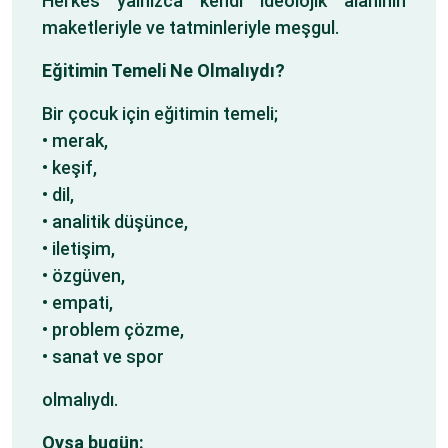
Herkes yalnızca kendi ideolojik alanının
maketleriyle ve tatminleriyle meşgul.
Eğitimin Temeli Ne Olmalıydı?
Bir çocuk için eğitimin temeli;
• merak,
• keşif,
• dil,
• analitik düşünce,
• iletişim,
• özgüven,
• empati,
• problem çözme,
• sanat ve spor
olmalıydı.
Oysa bugün: