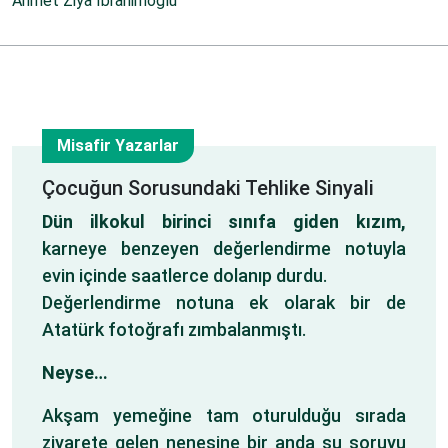
Ahmet Ziya İbrahimoğlu
Misafir Yazarlar
17
Çocuğun Sorusundaki Tehlike Sinyali
Dün ilkokul birinci sınıfa giden kızım,
Oca
karneye benzeyen değerlendirme notuyla
evin içinde saatlerce dolanıp durdu.
Değerlendirme notuna ek olarak bir de
Atatürk fotoğrafı zımbalanmıştı.
Neyse…
Akşam yemeğine tam oturulduğu sırada
ziyarete gelen nenesine bir anda şu soruyu