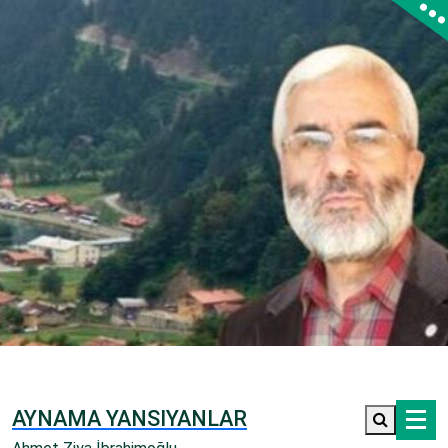
İçeriğe
geç
AYNAMA YANSIYANLAR