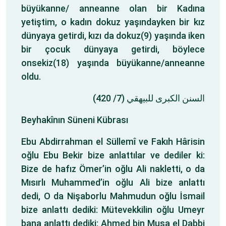
büyükanne/ anneanne olan bir Kadına
yetiştim, o kadın dokuz yaşındayken bir kız
dünyaya getirdi, kızı da dokuz(9) yaşında iken
bir çocuk dünyaya getirdi, böylece
onsekiz(18) yaşında büyükanne/anneanne
oldu.
السنن الكبرى للبيهقي (7/ 420)
Beyhakînın Süneni Kübrası
Ebu Abdirrahman el Süllemî ve Fakıh Hârisin
oğlu Ebu Bekir bize anlattılar ve dediler ki:
Bize de hafız Ömer’in oğlu Ali nakletti, o da
Mısırlı Muhammed’in oğlu Ali bize anlattı
dedi, O da Nişaborlu Mahmudun oğlu İsmail
bize anlattı dediki: Mütevekkilin oğlu Umeyr
bana anlattı dediki: Ahmed bin Musa el Dabbi