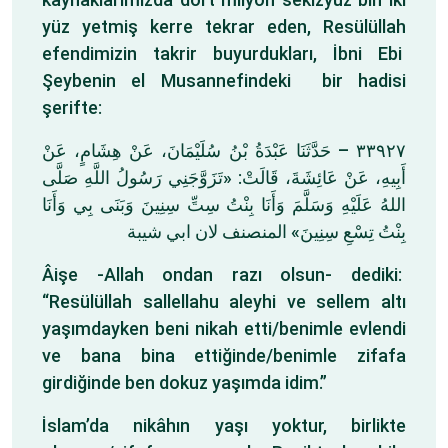
yüz yetmiş kerre tekrar eden, Resülüllah
efendimizin takrir buyurdukları, İbni Ebi
Şeybenin el Musannefindeki bir hadisi
şerifte:
٣٣٩٢٧ – حَدَّثَنَا عَبْدَةُ بْنُ سُلَيْمَانَ، عَنْ هِشَامٍ، عَنْ
أَبِيهِ، عَنْ عَائِشَةَ، قَالَتْ: «تَزَوَّجَنِي رَسُولُ اللَّهِ صَلَّى
اللهُ عَلَيْهِ وَسَلَّمَ وَأَنَا بِنْتُ سِتِّ سِنِينَ وَبَنَى بِي وَأَنَا
بِنْتُ تِسْعِ سِنِينَ» المنصنف لان ابي شيبة
Âişe -Allah ondan razı olsun- dediki:
“Resülüllah sallellahu aleyhi ve sellem altı
yaşımdayken beni nikah etti/benimle evlendi
ve bana bina ettiğinde/benimle zifafa
girdiğinde ben dokuz yaşımda idim.”
İslam’da nikâhın yaşı yoktur, birlikte