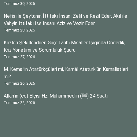
Temmuz 30, 2026
Nefis ile Şeytanın İttifakı İnsanı Zelil ve Rezil Eder; Akıl ile
Vahyin İttifakı İse İnsanı Aziz ve Vezir Eder
Temmuz 28, 2026
Krizleri Şekillendiren Güç: Tarihî Misaller Işığında Önderlik,
Kriz Yönetimi ve Sorumluluk Şuuru
Temmuz 27, 2026
M. Kemal’in Atatürkçüleri mi, Kamâl Atatürk’ün Kamalistleri
mi?
Temmuz 26, 2026
Allah’ın (cc) Elçisi Hz. Muhammed’in (ﷺ) 24 Saati
Temmuz 22, 2026