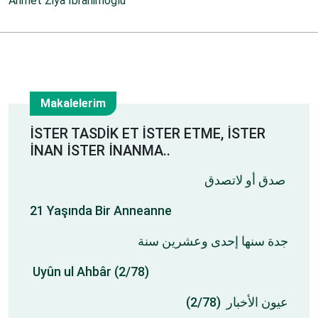
Ahmet Ziya İbrahimoğlu
Makalelerim
7
İSTER TASDİK ET İSTER ETME, İSTER
İNAN İSTER İNANMA..
Şub
صدق أو لاتصدق
21 Yaşında Bir Anneanne
جدة سنها إحدى وعشرين سنة
Uyûn ul Ahbâr (2/78)
عيون الأخبار (2/78)