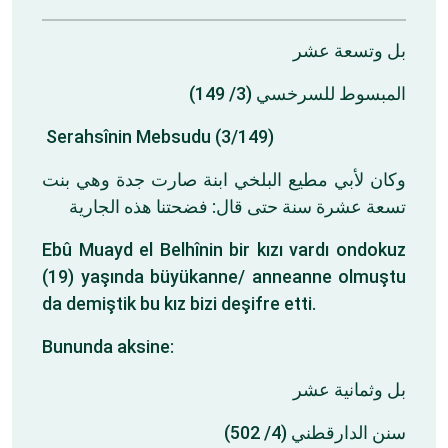
بل وتسعة عشر
المبسوط للسرخسي (3/ 149)
Serahsînin Mebsudu (3/149)
وكان لأبي مطيع البلخي ابنة صارت جدة وهي بنت
تسعة عشرة سنة حتى قال: فضحتنا هذه الجارية
Ebû Muayd el Belhînin bir kızı vardı ondokuz
(19) yaşında büyükanne/ anneanne olmuştu
da demiştik bu kız bizi deşifre etti.
Bununda aksine:
بل وثمانية عشر
سنن الدارقطني (4/ 502)