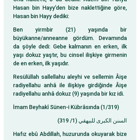
Hasan bin Hayy’den bize naklettiğine göre,
Hasan bin Hayy dediki:
Ben yirmbir (21) yaşında bir
büyükanne/anneanne gördüm. Devamında
da şöyle dedi: Gebe kalmanın en erken, ilk
yaşı dokuz yaştır, bu cinsel ilişkiye girmenin
de en erken, ilk yaşıdır.
Resülüllah sallellahu aleyhi ve sellemin Âişe
radiyellahu anhâ ile ilişkiye girdiğinde Âişe
radiyellahu anhâ dokuz (9) yaşında bir kız idi.
İmam Beyhakî Sünen-i Kübrâsında (1/319)
السنن الكبرى للبيهقي (1/ 319)
Hafız ebû Abdillah, huzurunda okuyarak bize