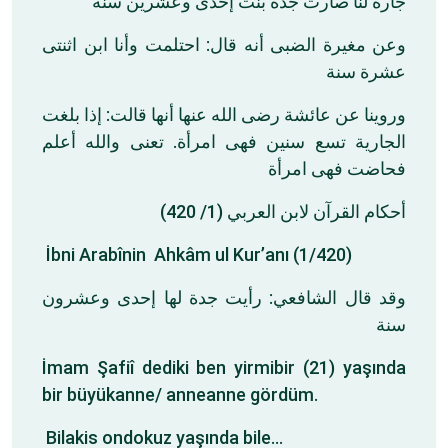
جارة لنا صارت جدة بنت إحدى وعشرين سنة
وعن مغيرة الضبى أنه قال: احتلمت وأنا ابن اثنتى
عشرة سنة
وروينا عن عائشة رضى الله عنها أنها قالت: إذا بلغت
الجارية تسع سنين فهى امرأة. تعنى والله أعلم
فحاضت فهى امرأة
أحكام القرآن لابن العربي (1/ 420)
İbni Arabînin Ahkâm ul Kur’anı (1/420)
وقد قال الشافعي: رأيت جدة لها إحدى وعشرون
سنة
İmam Şafiî dediki ben yirmibir (21) yaşında
bir büyükanne/ anneanne gördüm.
Bilakis ondokuz yaşında bile…