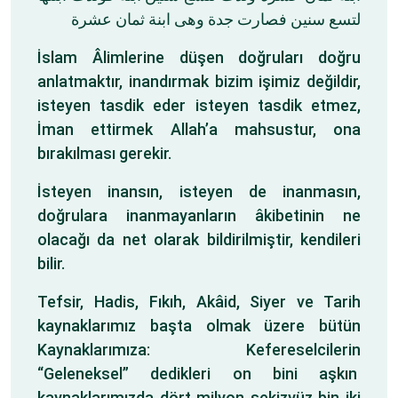
لتسع سنين فصارت جدة وهى ابنة ثمان عشرة
İslam Âlimlerine düşen doğruları doğru
anlatmaktır, inandırmak bizim işimiz değildir,
isteyen tasdik eder isteyen tasdik etmez,
İman ettirmek Allah’a mahsustur, ona
bırakılması gerekir.
İsteyen inansın, isteyen de inanmasın,
doğrulara inanmayanların âkibetinin ne
olacağı da net olarak bildirilmiştir, kendileri
bilir.
Tefsir, Hadis, Fıkıh, Akâid, Siyer ve Tarih
kaynaklarımız başta olmak üzere bütün
Kaynaklarımıza: Kefereselcilerin
“Geleneksel” dedikleri on bini aşkın
kaynaklarımızda dört milyon sekizyüz bin iki