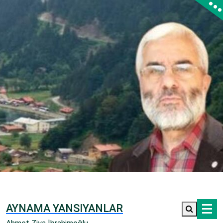
İçeriğe
geç
AYNAMA YANSIYANLAR