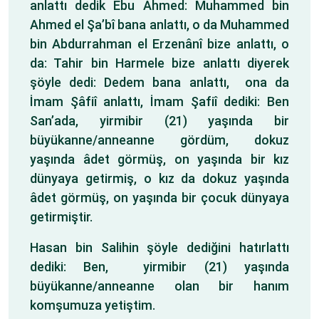
anlattı dedik Ebu Ahmed: Muhammed bin
Ahmed el Şa’bî bana anlattı, o da Muhammed
bin Abdurrahman el Erzenânî bize anlattı, o
da: Tahir bin Harmele bize anlattı diyerek
şöyle dedi: Dedem bana anlattı, ona da
İmam Şâfiî anlattı, İmam Şafiî dediki: Ben
San’ada, yirmibir (21) yaşında bir
büyükanne/anneanne gördüm, dokuz
yaşında âdet görmüş, on yaşında bir kız
dünyaya getirmiş, o kız da dokuz yaşında
âdet görmüş, on yaşında bir çocuk dünyaya
getirmiştir.
Hasan bin Salihin şöyle dediğini hatırlattı
dediki: Ben, yirmibir (21) yaşında
büyükanne/anneanne olan bir hanım
komşumuza yetiştim.