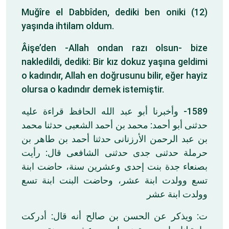
Muğîre el Dabbîden, dediki ben oniki (12)
yaşında ihtilam oldum.
Âişe’den -Allah ondan razı olsun- bize
nakledildi, dediki: Bir kız dokuz yaşına geldimi
o kadındır, Allah en doğrusunu bilir, eğer hayiz
olursa o kadındır demek istemiştir.
1589- وأخبرنا أبو عبد الله الحافظ قراءة عليه
حدثنى أبو أحمد: محمد بن أحمد الشعبى حدثنا محمد
بن عبد الرحمن الأرزنانى حدثنا أحمد بن طاهر بن
حرملة حدثنى جدى حدثنى الشافعى قال: رأيت
بصنعاء جدة بنت إحدى وعشرين سنة، حاضت ابنة
تسع وولدت ابنة عشر، وحاضت البنت ابنة تسع
وولدت ابنة عشر
ت: ويذكر عن الحسن بن صالح أنه قال: أدركت