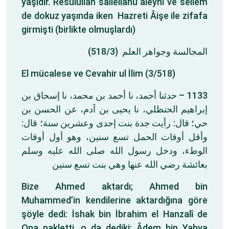
yaşıdır. Resülüllah sallellahu aleyhi ve sellem
de dokuz yaşında iken Hazreti Âişe ile zifafa
girmişti (birlikte olmuşlardı)
المجالسة وجواهر العلم (518/3)
El mücalese ve Cevahir ul İlim (3/518)
1133 – حدثنا أحمد، نا أحمد بن محمد، نا إسحاق بن
إبراهيم الحنظلي، نا يحيى بن آدم، عن الحسن بن
حي؛ قال: رأيت جدة بنت إحدى وعشرين سنة؛ قال:
وأقل أوقات الحمل تسع سنين، وهو أول أوقات
الوطء، ودخل رسول الله صلى الله عليه وسلم
بعائشة رضي الله عنها وهي بنت تسع سنين
Bize Ahmed aktardı; Ahmed bin
Muhammed’in kendilerine aktardığına göre
şöyle dedi: İshak bin İbrahim el Hanzalî de
Ona nakletti, o da dediki: Âdem bin Yahya