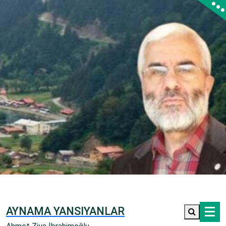
İçeriğe
geç
AYNAMA YANSIYANLAR