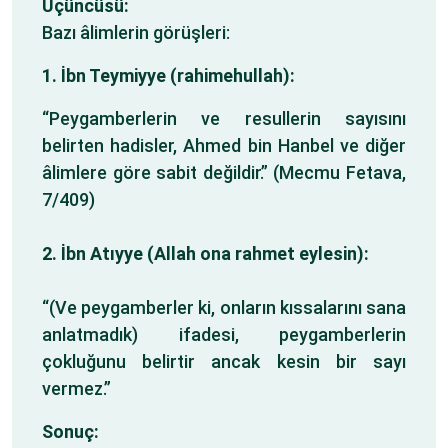
Üçüncüsü:
Bazı âlimlerin görüşleri:
1. İbn Teymiyye (rahimehullah):
“Peygamberlerin ve resullerin sayısını
belirten hadisler, Ahmed bin Hanbel ve diğer
âlimlere göre sabit değildir.” (Mecmu Fetava,
7/409)
2.
İbn Atıyye (Allah ona rahmet eylesin):
“(Ve peygamberler ki, onların kıssalarını sana
anlatmadık) ifadesi, peygamberlerin
çokluğunu belirtir ancak kesin bir sayı
vermez.”
Sonuç: