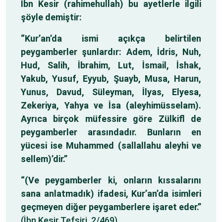
İbn Kesir (rahimehullah) bu ayetlerle ilgili
şöyle demiştir:
“Kur’an’da ismi açıkça belirtilen
peygamberler şunlardır: Adem, İdris, Nuh,
Hud, Salih, İbrahim, Lut, İsmail, İshak,
Yakub, Yusuf, Eyyub, Şuayb, Musa, Harun,
Yunus, Davud, Süleyman, İlyas, Elyesa,
Zekeriya, Yahya ve İsa (aleyhimüsselam).
Ayrıca birçok müfessire göre Zülkifl de
peygamberler arasındadır. Bunların en
yücesi ise Muhammed (sallallahu aleyhi ve
sellem)’dir.”
“(Ve peygamberler ki, onların kıssalarını
sana anlatmadık) ifadesi, Kur’an’da isimleri
geçmeyen diğer peygamberlere işaret eder.”
(İbn Kesir Tefsiri, 2/469)