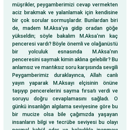
müşrikler, peygamberimizi cevap vermekten
aciz bırakmak ve yalanlamak için kendisine
bir çok sorular sormuşlardır. Bunlardan biri
de, madem M.Aksa’ya gidip oradan göğe
yükseldin; söyle bakalım M.Aksa’nın kaç
penceresi vardı? Böyle önemli ve olağanüstü
bir yolculuk esnasında M.Aksa’nın
penceresini saymak kimin aklına gelebilir? Bu
anlamsız ve mantıksız soru karşısında sevgili
Peygamberimiz duraklayınca, Allah canlı
yayın yaparak M.Aksayı elçisinin önüne
taşıyıp pencerelerini sayma fırsatı verdi ve
soruyu doğru cevaplamasını sağladı. O
günkü insanlığın algılama seviyesine göre bu
bir mucize olsa bile çağımızda yaşayan
insanların bilgi ve tecrübe seviyesi bu olayı
normal kabül eder ve kolaylıkla inanmayı