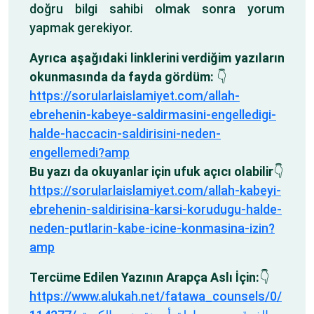
doğru bilgi sahibi olmak sonra yorum
yapmak gerekiyor.
Ayrıca aşağıdaki linklerini verdiğim yazıların
okunmasında da fayda gördüm:
👇
https://sorularlaislamiyet.com/allah-
ebrehenin-kabeye-saldirmasini-engelledigi-
halde-haccacin-saldirisini-neden-
engellemedi?amp
Bu yazı da okuyanlar için ufuk açıcı olabilir
👇
https://sorularlaislamiyet.com/allah-kabeyi-
ebrehenin-saldirisina-karsi-korudugu-halde-
neden-putlarin-kabe-icine-konmasina-izin?
amp
Tercüme Edilen Yazının Arapça Aslı İçin:
👇
https://www.alukah.net/fatawa_counsels/0/