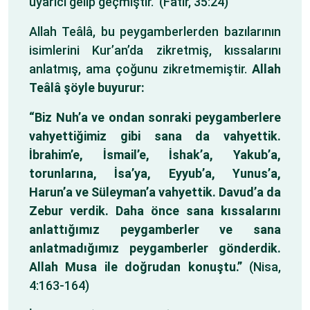
uyarıcı gelip geçmiştir.” (Fatır, 35:24)
Allah Teâlâ, bu peygamberlerden bazılarının
isimlerini Kur’an’da zikretmiş, kıssalarını
anlatmış, ama çoğunu zikretmemiştir.
Allah
Teâlâ şöyle buyurur:
“Biz Nuh’a ve ondan sonraki peygamberlere
vahyettiğimiz gibi sana da vahyettik.
İbrahim’e, İsmail’e, İshak’a, Yakub’a,
torunlarına, İsa’ya, Eyyub’a, Yunus’a,
Harun’a ve Süleyman’a vahyettik. Davud’a da
Zebur verdik. Daha önce sana kıssalarını
anlattığımız peygamberler ve sana
anlatmadığımız peygamberler gönderdik.
Allah Musa ile doğrudan konuştu.”
(Nisa,
4:163-164)