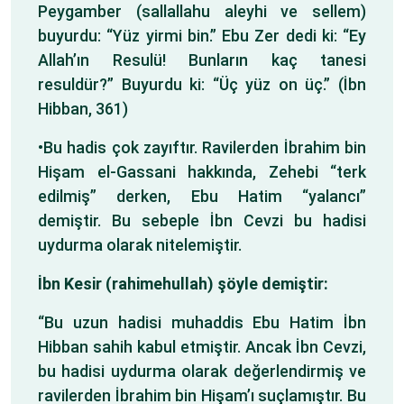
Peygamber (sallallahu aleyhi ve sellem)
buyurdu: “Yüz yirmi bin.” Ebu Zer dedi ki: “Ey
Allah’ın Resulü! Bunların kaç tanesi
resuldür?” Buyurdu ki: “Üç yüz on üç.” (İbn
Hibban, 361)
•Bu hadis çok zayıftır. Ravilerden İbrahim bin
Hişam el-Gassani hakkında, Zehebi “terk
edilmiş” derken, Ebu Hatim “yalancı”
demiştir. Bu sebeple İbn Cevzi bu hadisi
uydurma olarak nitelemiştir.
İbn Kesir (rahimehullah) şöyle demiştir:
“Bu uzun hadisi muhaddis Ebu Hatim İbn
Hibban sahih kabul etmiştir. Ancak İbn Cevzi,
bu hadisi uydurma olarak değerlendirmiş ve
ravilerden İbrahim bin Hişam’ı suçlamıştır. Bu