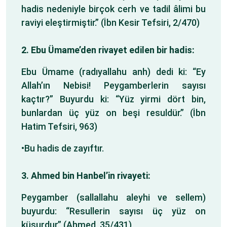
hadis nedeniyle birçok cerh ve tadil âlimi bu
raviyi eleştirmiştir.” (İbn Kesir Tefsiri, 2/470)
2.
Ebu Ümame’den rivayet edilen bir hadis:
Ebu Ümame (radıyallahu anh) dedi ki: “Ey
Allah’ın Nebisi! Peygamberlerin sayısı
kaçtır?” Buyurdu ki: “Yüz yirmi dört bin,
bunlardan üç yüz on beşi resuldür.” (İbn
Hatim Tefsiri, 963)
•Bu hadis de zayıftır.
3.
Ahmed bin Hanbel’in rivayeti:
Peygamber (sallallahu aleyhi ve sellem)
buyurdu: “Resullerin sayısı üç yüz on
küsurdur.” (Ahmed, 35/431)