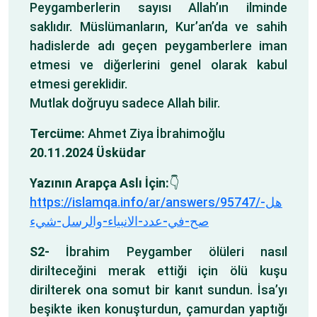
Peygamberlerin sayısı Allah’ın ilminde
saklıdır. Müslümanların, Kur’an’da ve sahih
hadislerde adı geçen peygamberlere iman
etmesi ve diğerlerini genel olarak kabul
etmesi gereklidir.
Mutlak doğruyu sadece Allah bilir.
Tercüme:
Ahmet Ziya İbrahimoğlu
20.11.2024 Üsküdar
Yazının Arapça Aslı İçin:
👇
https://islamqa.info/ar/answers/95747/هل-
صح-في-عدد-الانبياء-والرسل-شيء
S2-
İbrahim Peygamber ölüleri nasıl
dirilteceğini merak ettiği için ölü kuşu
dirilterek ona somut bir kanıt sundun. İsa’yı
beşikte iken konuşturdun, çamurdan yaptığı