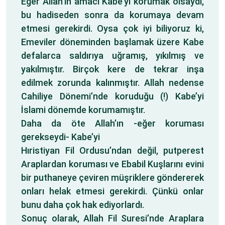
Eğer Allah’ın amacı Kabe’yi korumak olsaydı,
bu hadiseden sonra da korumaya devam
etmesi gerekirdi. Oysa çok iyi biliyoruz ki,
Emeviler döneminden başlamak üzere Kabe
defalarca saldırıya uğramış, yıkılmış ve
yakılmıştır. Birçok kere de tekrar inşa
edilmek zorunda kalınmıştır. Allah nedense
Cahiliye Dönemi’nde koruduğu (!) Kabe’yi
İslami dönemde korumamıştır.
Daha da öte Allah’ın -eğer koruması
gerekseydi- Kabe’yi
Hıristiyan Fil Ordusu’ndan değil, putperest
Araplardan koruması ve Ebabil Kuşlarını evini
bir puthaneye çeviren müşriklere göndererek
onları helak etmesi gerekirdi. Çünkü onlar
bunu daha çok hak ediyorlardı.
Sonuç olarak, Allah Fil Suresi’nde Araplara