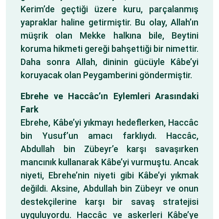
Kerim’de geçtiği üzere kuru, parçalanmış
yapraklar haline getirmiştir. Bu olay, Allah’ın
müşrik olan Mekke halkına bile, Beytini
koruma hikmeti gereği bahşettiği bir nimettir.
Daha sonra Allah, dininin gücüyle Kâbe’yi
koruyacak olan Peygamberini göndermiştir.
Ebrehe ve Haccâc’ın Eylemleri Arasındaki
Fark
Ebrehe, Kâbe’yi yıkmayı hedeflerken, Haccâc
bin Yusuf’un amacı farklıydı. Haccâc,
Abdullah bin Zübeyr’e karşı savaşırken
mancınık kullanarak Kâbe’yi vurmuştu. Ancak
niyeti, Ebrehe’nin niyeti gibi Kâbe’yi yıkmak
değildi. Aksine, Abdullah bin Zübeyr ve onun
destekçilerine karşı bir savaş stratejisi
uyguluyordu. Haccâc ve askerleri Kâbe’ye