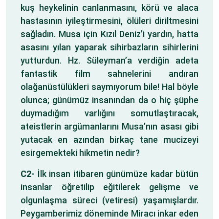
kuş heykelinin canlanmasını, körü ve alaca
hastasının iyileştirmesini, ölüleri diriltmesini
sağladın. Musa için Kızıl Deniz’i yardın, hatta
asasını yılan yaparak sihirbazların sihirlerini
yutturdun. Hz. Süleyman’a verdiğin adeta
fantastik film sahnelerini andıran
olağanüstülükleri saymıyorum bile! Hal böyle
olunca; günümüz insanından da o hiç şüphe
duymadığım varlığını somutlaştıracak,
ateistlerin argümanlarını Musa’nın asası gibi
yutacak en azından birkaç tane mucizeyi
esirgemekteki hikmetin nedir?
C2-
İlk insan itibaren günümüze kadar bütün
insanlar öğretilip eğitilerek gelişme ve
olgunlaşma süreci (vetiresi) yaşamışlardır.
Peygamberimiz döneminde Miracı inkar eden