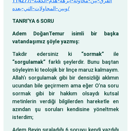
114277/الفرق-بين-محاولة-أبرهة-هدم-الكعبة-
وبين-المحاولات-التي-بعده/
TANRI’YA 6 SORU
Adem DoğanTemur isimli bir başka
vatandaşımız şöyle yazmış:
Takdir edersiniz ki
“sormak”
ile
“sorgulamak”
farklı şeylerdir. Bunu baştan
söyleyim ki teolojik bir linçe maruz kalmayım.
Allah’ı sorgulamak gibi bir densizliği aklımın
ucundan bile geçirmem ama eğer O’na soru
sormak gibi bir hakkım olsaydı kutsal
metinlerin verdiği bilgilerden hareketle en
azından şu soruları kendisine yöneltmek
isterdim;
Adem Beyin sıraladığı 6 soruyu kendi yazdığı