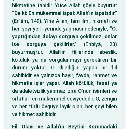
hikmetine tabidir. Yüce Allah şöyle buyurur:
“De ki: En mükemmel ispat Allah’ın ispatıdır.”
(En’âm, 149). Yine Allah, tam ilmi, hikmeti ve
her şeyi yerli yerinde yapması nedeniyle,
“O,
yaptığından dolayı sorguya çekilmez, onlar
ise sorguya çekilirler.”
(Enbiyâ, 23)
buyurmuştur. Allah’ın fiillerinde abeslik,
kötülük ya da sorgulanmayı gerektiren bir
durum yoktur. O, dilediğini yapan bir fiil
sahibidir ve yalnızca hayır, fayda, rahmet ve
hikmetle işler yapar. Allah kötülük, fesat ya
da adaletsizlik yapmaz; zira O’nun isimleri ve
sıfatları en mükemmel seviyededir. O, zengin
ve her türlü övgüye layık olan, her şeyi bilen
ve hikmet sahibidir.
Fil Olayı ve Allah’ın Beytini Korumadaki