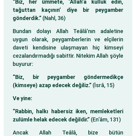
“Biz, her ümmete, ‘Allah’a kulluk edin,
tağuttan kaçının’ diye bir peygamber
gönderdik.”
(Nahl, 36)
Bundan dolayı Allah Teâlâ’nın adaletine
uygun olarak, peygamberlerin ve elçilerin
daveti kendisine ulaşmayan hiç kimseyi
cezalandırmadığı sabittir. Nitekim Allah şöyle
buyurur:
“Biz, bir peygamber göndermedikçe
(kimseye) azap edecek değiliz.”
(İsrâ, 15)
Ve yine:
“Rabbin, halkı habersiz iken, memleketleri
zulümle helak edecek değildir.”
(En‘âm, 131)
Ancak Allah Teâlâ, bize bütün