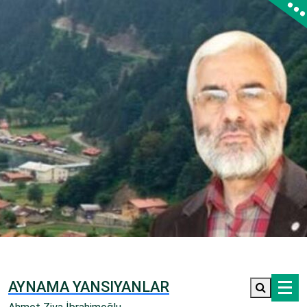
İçeriğe
geç
AYNAMA YANSIYANLAR