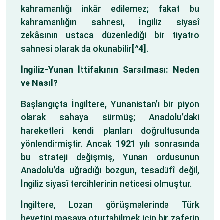
kahramanlığı inkâr edilemez; fakat bu
kahramanlığın sahnesi, İngiliz siyasî
zekâsının ustaca düzenlediği bir tiyatro
sahnesi olarak da okunabilir
[^4]
.
İngiliz-Yunan İttifakının Sarsılması: Neden
ve Nasıl?
Başlangıçta İngiltere, Yunanistan’ı bir piyon
olarak sahaya sürmüş; Anadolu’daki
hareketleri kendi planları doğrultusunda
yönlendirmiştir. Ancak
1921
yılı sonrasında
bu strateji değişmiş, Yunan ordusunun
Anadolu’da uğradığı bozgun, tesadüfî değil,
İngiliz siyasî tercihlerinin neticesi olmuştur.
İngiltere, Lozan görüşmelerinde Türk
heyetini masaya oturtabilmek için bir zaferin