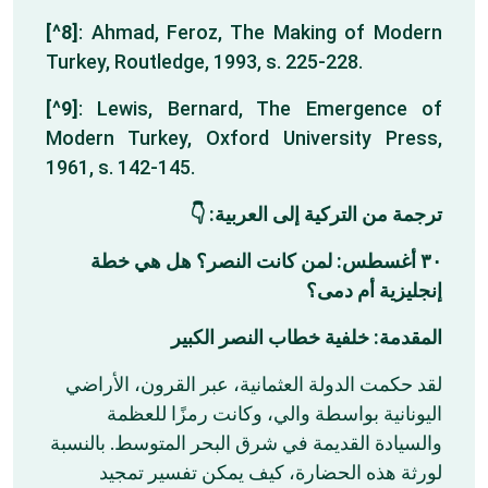
[^8]
: Ahmad, Feroz, The Making of Modern
Turkey, Routledge, 1993, s. 225-228.
[^9]
: Lewis, Bernard, The Emergence of
Modern Turkey, Oxford University Press,
1961, s. 142-145.
ترجمة من التركية إلى العربية: 👇
٣٠ أغسطس: لمن كانت النصر؟ هل هي خطة
إنجليزية أم دمى؟
المقدمة: خلفية خطاب النصر الكبير
لقد حكمت الدولة العثمانية، عبر القرون، الأراضي
اليونانية بواسطة والي، وكانت رمزًا للعظمة
والسيادة القديمة في شرق البحر المتوسط. بالنسبة
لورثة هذه الحضارة، كيف يمكن تفسير تمجيد