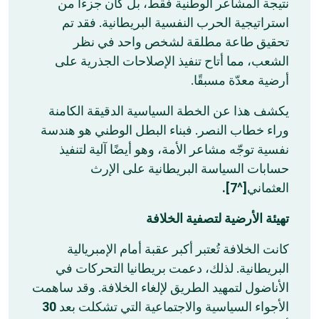
نتيجة المشاعر الوطنية فقط، بل كان جزءًا من
استراتيجية الحرب النفسية البريطانية. فقد تم
تحقيق طاعة مطلقة لشخص واحد في نظر
الشعب، مما أتاح تنفيذ الإصلاحات الجذرية على
أرضية معدّة مسبقًا.
يكشف هذا عن الخطة السياسية الدقيقة الكامنة
وراء خطاب النصر. فبناء البطل الوطني هو هندسة
نفسية توجّه مشاعر الأمة، وهو أيضًا آلية لتنفيذ
حسابات السياسة البريطانية على الإرث
[^7].
العثماني
تهيئة الأرضية لتصفية الخلافة
كانت الخلافة تُعتبر أكبر عقبة أمام الإمبريالية
البريطانية. لذلك، دعمت بريطانيا التحركات في
الأناضول لتمهيد الطريق لإلغاء الخلافة. وقد ساهمت
30
الأجواء السياسية والاجتماعية التي تشكلت بعد