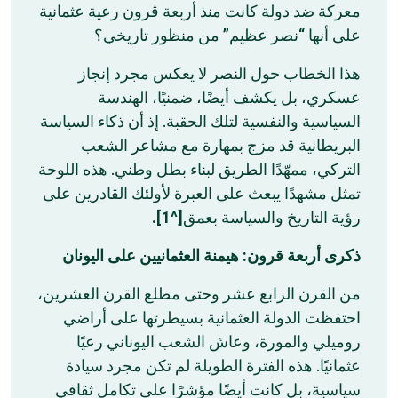
معركة ضد دولة كانت منذ أربعة قرون رعية عثمانية
على أنها “نصر عظيم” من منظور تاريخي؟
هذا الخطاب حول النصر لا يعكس مجرد إنجاز
عسكري، بل يكشف أيضًا، ضمنيًا، الهندسة
السياسية والنفسية لتلك الحقبة. إذ أن ذكاء السياسة
البريطانية قد مزج بمهارة مع مشاعر الشعب
التركي، ممهّدًا الطريق لبناء بطل وطني. هذه اللوحة
تمثل مشهدًا يبعث على العبرة لأولئك القادرين على
[^1].
رؤية التاريخ والسياسة بعمق
ذكرى أربعة قرون: هيمنة العثمانيين على اليونان
من القرن الرابع عشر وحتى مطلع القرن العشرين،
احتفظت الدولة العثمانية بسيطرتها على أراضي
روميلي والمورة، وعاش الشعب اليوناني رعيًا
عثمانيًا. هذه الفترة الطويلة لم تكن مجرد سيادة
سياسية، بل كانت أيضًا مؤشرًا على تكامل ثقافي