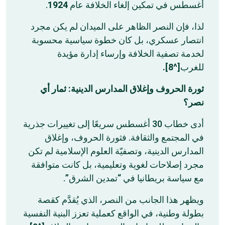
.
1924
أغسطس في تمكين إلغاء الخلافة عام
لذا، فإن النصر الظاهر على الميدان لم يكن مجرد
انتصار عسكري، بل كان خطوة سياسية محسوبة
لخدمة تصفية الخلافة وإرساء إدارة مؤيدة
[^8].
للغرب
ثورة الحروف وإغلاق المدارس الدينية: ثمار أي
نصر؟
أدى خطاب 30 أغسطس سريعًا إلى تغييرات جذرية
في المجتمع والثقافة. فثورة الحروف، وإغلاق
المدارس الدينية، وتصفيّة العلوم الإسلامية لم تكن
مجرد إصلاحات لغوية وتعليمية، بل كانت متوافقة
مع سياسة بريطانيا في “تمدين الشرق”.
ويظهر هذا الجانب من النصر، الذي يُقدَّم كقصة
بطولة وطنية، في الواقع كعملية تعزز البنية النفسية