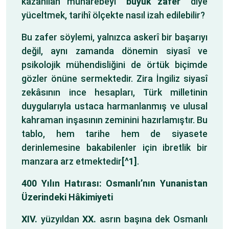
kazanılan muharebeyi “
büyük zafer
” diye
yüceltmek, tarihî ölçekte nasıl izah edilebilir?
Bu zafer söylemi, yalnızca askerî bir başarıyı
değil, aynı zamanda dönemin siyasî ve
psikolojik mühendisliğini de örtük biçimde
gözler önüne sermektedir. Zira İngiliz siyasî
zekâsının ince hesapları, Türk milletinin
duygularıyla ustaca harmanlanmış ve ulusal
kahraman inşasının zeminini hazırlamıştır. Bu
tablo, hem tarihe hem de siyasete
derinlemesine bakabilenler için ibretlik bir
manzara arz etmektedir
[^1]
.
400 Yılın Hatırası: Osmanlı’nın Yunanistan
Üzerindeki Hâkimiyeti
XIV.
yüzyıldan
XX.
asrın başına dek Osmanlı