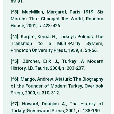
89-91.
[^3]
: MacMillan, Margaret, Paris 1919: Six
Months That Changed the World, Random
House, 2001, s. 423-426.
[^4]
: Karpat, Kemal H., Turkey’s Politics: The
Transition to a Multi-Party System,
Princeton University Press, 1959, s. 54-56.
[^5]
: Zürcher, Erik J., Turkey: A Modern
History, I.B. Tauris, 2004, s. 203-207.
[^6]
: Mango, Andrew, Atatürk: The Biography
of the Founder of Modern Turkey, Overlook
Press, 2000, s. 310-312.
[^7]
: Howard, Douglas A., The History of
Turkey, Greenwood Press, 2001, s. 188-190.