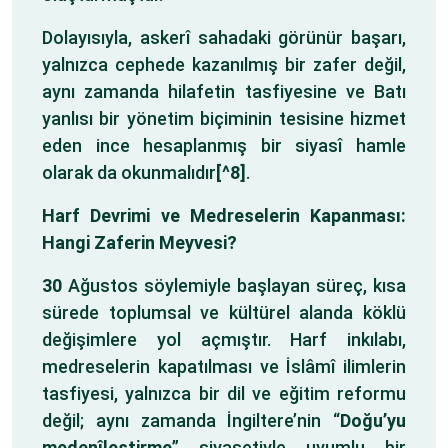
Dolayısıyla, askerî sahadaki görünür başarı,
yalnızca cephede kazanılmış bir zafer değil,
aynı zamanda hilafetin tasfiyesine ve Batı
yanlısı bir yönetim biçiminin tesisine hizmet
eden ince hesaplanmış bir siyasî hamle
olarak da okunmalıdır
[^8]
.
Harf Devrimi ve Medreselerin Kapanması:
Hangi Zaferin Meyvesi?
30
Ağustos söylemiyle başlayan süreç, kısa
sürede toplumsal ve kültürel alanda köklü
değişimlere yol açmıştır. Harf inkılabı,
medreselerin kapatılması ve İslâmî ilimlerin
tasfiyesi, yalnızca bir dil ve eğitim reformu
değil; aynı zamanda İngiltere’nin “
Doğu’yu
medenîleştirme
” siyasetiyle uyumlu bir