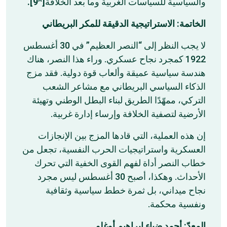
[^9].
والسياسية للسياسات الغربية وما بعد الخلافة
الخاتمة: الاستراتيجية الدقيقة للمكر البريطاني
لا يجب النظر إلى “النصر العظيم” في 30 أغسطس
1922 كمجرد نجاح عسكري. وراء هذا النصر، هناك
هندسة سياسية عميقة وألعاب قوة دولية. فقد مزج
الذكاء السياسي البريطاني مع مشاعر الشعب
التركي، ممهّدًا الطريق لبناء البطل الوطني وتهيئة
الأرضية لتصفية الخلافة وإرساء إدارة غربية.
إن هذه العملية، التي قادها المزج بين الإنجازات
العسكرية واستراتيجيات الحرب النفسية، تجعل من
خطاب النصر أداة لفهم القوى الخفية التي تحرك
الأحداث. وهكذا، أصبح 30 أغسطس ليس مجرد
نجاح ميداني، بل ثمرة خطط سياسية وثقافية
ونفسية محكمة.
المعدّ: أحمد ضياء إبراهيم
أوغلو