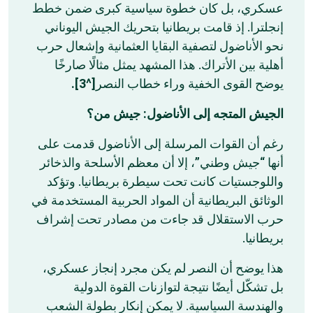
عسكري، بل كان خطوة سياسية كبرى ضمن خطط
إنجلترا. إذ قامت بريطانيا بتحريك الجيش اليوناني
نحو الأناضول لتصفية البقايا العثمانية وإشعال حرب
أهلية بين الأتراك. هذا المشهد يمثل مثالًا صارخًا
[^3].
يوضح القوى الخفية وراء خطاب النصر
الجيش المتجه إلى الأناضول: جيش من؟
رغم أن القوات المرسلة إلى الأناضول قدمت على
أنها “جيش وطني”، إلا أن معظم الأسلحة والذخائر
واللوجستيات كانت تحت سيطرة بريطانيا. وتؤكد
الوثائق البريطانية أن المواد الحربية المستخدمة في
حرب الاستقلال قد جاءت من مصادر تحت إشراف
بريطانيا.
هذا يوضح أن النصر لم يكن مجرد إنجاز عسكري،
بل تشكّل أيضًا نتيجة لتوازنات القوة الدولية
والهندسة السياسية. لا يمكن إنكار بطولة الشعب