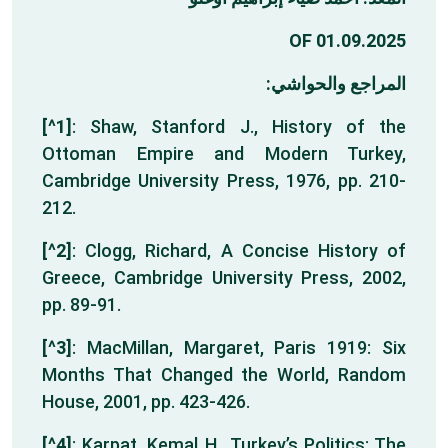
01.09.2025 OF
المراجع والحواشي:
[^1]
: Shaw, Stanford J., History of the
Ottoman Empire and Modern Turkey,
Cambridge University Press, 1976, pp. 210-
212.
[^2]
: Clogg, Richard, A Concise History of
Greece, Cambridge University Press, 2002,
pp. 89-91.
[^3]
: MacMillan, Margaret, Paris 1919: Six
Months That Changed the World, Random
House, 2001, pp. 423-426.
[^4]
: Karpat, Kemal H., Turkey’s Politics: The