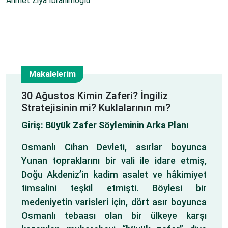
Ahmet Ziya İbrahimoğlu
Makalelerim
1
30 Ağustos Kimin Zaferi? İngiliz
Stratejisinin mi? Kuklalarının mı?
Eyl
Giriş: Büyük Zafer Söyleminin Arka Planı
Osmanlı Cihan Devleti, asırlar boyunca
Yunan topraklarını bir vali ile idare etmiş,
Doğu Akdeniz’in kadim asalet ve hâkimiyet
timsalini teşkil etmişti. Böylesi bir
medeniyetin varisleri için, dört asır boyunca
Osmanlı tebaası olan bir ülkeye karşı