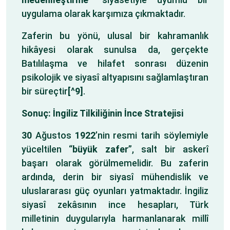
uygulama olarak karşımıza çıkmaktadır.
Zaferin bu yönü, ulusal bir kahramanlık
hikâyesi olarak sunulsa da, gerçekte
Batılılaşma ve hilafet sonrası düzenin
psikolojik ve siyasî altyapısını sağlamlaştıran
bir süreçtir
[^9]
.
Sonuç: İngiliz Tilkiliğinin İnce Stratejisi
30
Ağustos
1922
’nin resmi tarih söylemiyle
yüceltilen “
büyük zafer
”, salt bir askerî
başarı olarak görülmemelidir. Bu zaferin
ardında, derin bir siyasî mühendislik ve
uluslararası güç oyunları yatmaktadır. İngiliz
siyasî zekâsının ince hesapları, Türk
milletinin duygularıyla harmanlanarak millî