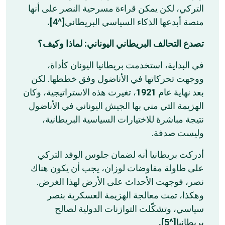
التركي، لكن يمكن قراءة مسرحية النصر على أنها
[^4].
منصة أبدعها الذكاء السياسي البريطاني
تصدع التحالف البريطاني اليوناني: لماذا وكيف؟
في البداية، استخدمت بريطانيا اليونان كأداة،
ووجهت تحركاتها في الأناضول وفق خططها. لكن
، تغيرت هذه الاستراتيجية، وكان
1921
بعد نهاية عام
الهزيمة التي مني بها الجيش اليوناني في الأناضول
نتيجة مباشرة للاختيارات السياسية البريطانية،
وليست صدفة.
أدركت بريطانيا أنه لضمان جلوس الوفد التركي
على طاولة مفاوضات لوزان، يجب أن يكون هناك
نصر، فوجهت الأحداث على الأرض لهذا الغرض.
وهكذا، تمت معالجة الهزيمة العسكرية بنصر
سياسي، وتشكّلت التوازنات الدولية لصالح
[^5].
بريطانيا