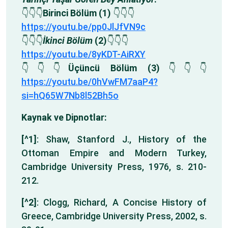
👇👇👇
Birinci Bölüm
(1)
👇👇👇
https://youtu.be/pp0JlJfVN9c
👇👇👇
İkinci Bölüm
(2)
👇👇👇
https://youtu.be/8yKDT-AiRXY
👇👇👇
Üçüncü Bölüm (3)
👇👇👇
https://youtu.be/0hVwFM7aaP4?
si=hQ65W7Nb8l52Bh5o
Kaynak ve Dipnotlar:
[^1]
: Shaw, Stanford J., History of the
Ottoman Empire and Modern Turkey,
Cambridge University Press, 1976, s. 210-
212.
[^2]
: Clogg, Richard, A Concise History of
Greece, Cambridge University Press, 2002, s.