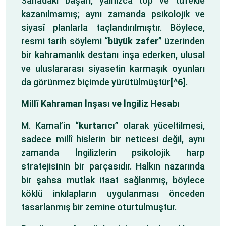
Sahadaki başarı, yalnızca top ve tüfekle
kazanılmamış; aynı zamanda psikolojik ve
siyasî planlarla taçlandırılmıştır. Böylece,
resmi tarih söylemi “
büyük zafer
” üzerinden
bir kahramanlık destanı inşa ederken, ulusal
ve uluslararası siyasetin karmaşık oyunları
da görünmez biçimde yürütülmüştür
[^6]
.
Millî Kahraman İnşası ve İngiliz Hesabı
M. Kamal’in “
kurtarıcı
” olarak yüceltilmesi,
sadece millî hislerin bir neticesi değil, aynı
zamanda İngilizlerin psikolojik harp
stratejisinin bir parçasıdır. Halkın nazarında
bir şahsa mutlak itaat sağlanmış, böylece
köklü inkılapların uygulanması önceden
tasarlanmış bir zemine oturtulmuştur.