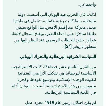
واجتماعي.
لذلك، فإن الحرب ضد اليونان التي أسست دولة
مستقلة بينما كانت رعية عثمانية، تحمل في طياتها
معنى معركة ضد إقليم الأمس. هذا الواقع يضفي
طابعًا ساخرًا على ادعاء النصر، ويفتح المجال لانتقاد
يتجاوز حدود الخطاب الرسمي عند النظر إليها من
[^2].
منظور تاريخي
السياسة الشرقية البريطانية والتحرك اليوناني
من القرن التاسع عشر فصاعدًا، كانت الاستراتيجية
الأساسية لبريطانيا هي تفكيك الأراضي العثمانية
لتفتيت الوحدة الإسلامية وتوسيع نفوذها. وكجزء
ملموس من هذه الاستراتيجية، أصبحت اليونان أداة
في اللعبة السياسية البريطانية.
مجرد عمل
1919
لم يكن احتلال إزمير عام