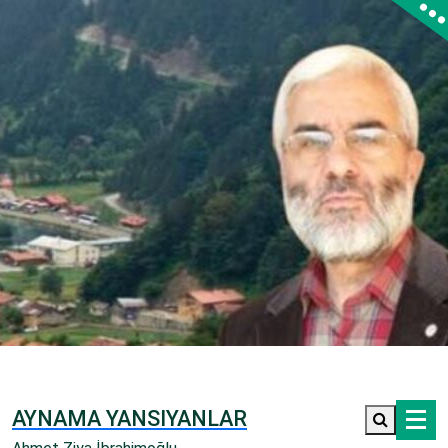
İçeriğe
geç
AYNAMA YANSIYANLAR