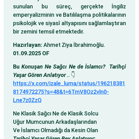
sunulan bu süreç, gerçekte İngiliz
emperyalizminin ve Batılılaşma politikalarının
psikolojik ve siyasî altyapısını sağlamlaştıran
bir zemini temsil etmektedir.
Hazırlayan:
Ahmet Ziya İbrahimoğlu.
01.09.2025 OF
Bu
Konuşan Ne Sağcı Ne de İslamcı?
Tarihçi
Yaşar Gören Anlatıyor
.. 👇
https://x.com/izale_luma/status/196218381
8174972275?s=48&t=6TmV8Oz2vln0-
Lne7z0ZzQ
Ne Klasik Sağcı Ne de Klasik Solcu
Uğur Mumcunun Arkadaşlarından
Ve İslamcı Olmadığı da Kesin Olan
Tarihçi Yaşar Gören Bey Anlatıyor
: