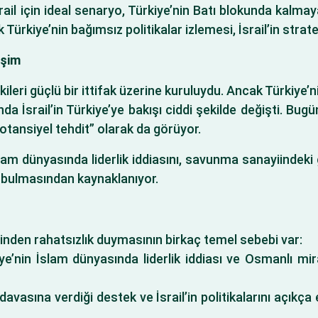
İsrail için ideal senaryo, Türkiye’nin Batı blokunda kal
 Türkiye’nin bağımsız politikalar izlemesi, İsrail’in strat
işim
işkileri güçlü bir ittifak üzerine kuruluydu. Ancak Türkiye’n
 İsrail’in Türkiye’ye bakışı ciddi şekilde değişti. Bugün
potansiyel tehdit” olarak da görüyor.
 İslam dünyasında liderlik iddiasını, savunma sanayiindeki 
i bulmasından kaynaklanıyor.
nden rahatsızlık duymasının birkaç temel sebebi var:
e’nin İslam dünyasında liderlik iddiası ve Osmanlı mira
 davasına verdiği destek ve İsrail’in politikalarını açıkça 