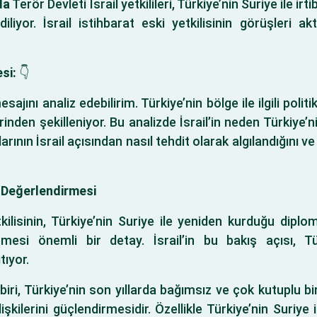
da
Terör Devleti İsrail yetkilileri, Türkiye’nin Suriye ile i
iyor. İsrail istihbarat eski yetkilisinin görüşleri akt
si:
👇
ajını analiz edebilirim. Türkiye’nin bölge ile ilgili politik
rinden şekilleniyor. Bu analizde İsrail’in neden Türkiye’
arının İsrail açısından nasıl tehdit olarak algılandığını v
k Değerlendirmesi
kilisinin, Türkiye’nin Suriye ile yeniden kurduğu diplom
rmesi önemli bir detay. İsrail’in bu bakış açısı, Tü
tıyor.
biri, Türkiye’nin son yıllarda bağımsız ve çok kutuplu 
şkilerini güçlendirmesidir. Özellikle Türkiye’nin Suriye 