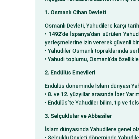
1. Osmanlı Cihan Devleti
Osmanlı Devleti, Yahudilere karşı tari
•
1492
’de İspanya’dan sürülen Yahudil
yerleşmelerine izin vererek güvenli bir
• Yahudiler Osmanlı topraklarında serb
• Yahudi toplumu, Osmanlı’da özellikle
2. Endülüs Emevileri
Endülüs döneminde İslam dünyası Yahu
•
8.
ve
12.
yüzyıllar arasında İber Yarı
• Endülüs’te Yahudiler bilim, tıp ve f
3. Selçuklular ve Abbasiler
İslam dünyasında Yahudilere genel ola
• Selçuklu Devleti döneminde Yahudiler