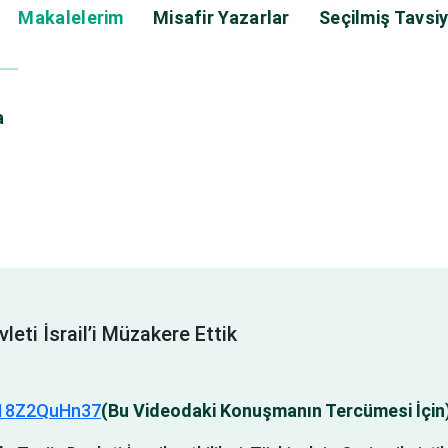
Makalelerim
Misafir Yazarlar
Seçilmiş Tavsiy
a
leti İsrail’i Müzakere Ettik
/18Z2QuHn37
(Bu Videodaki Konuşmanın Tercümesi İçin