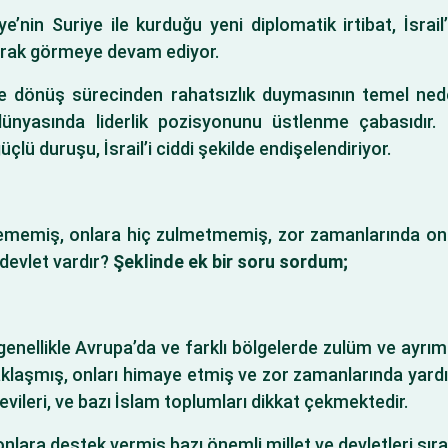
e’nin Suriye ile kurduğu yeni diplomatik irtibat, İsrail’in
 olarak görmeye devam ediyor.
 öze dönüş sürecinden rahatsızlık duymasının temel ned
asında liderlik pozisyonunu üstlenme çabasıdır. Öze
lü duruşu, İsrail’i ciddi şekilde endişelendiriyor.
lememiş, onlara hiç zulmetmemiş, zor zamanlarında onl
 devlet vardır?
Şeklinde ek bir soru sordum;
enellikle Avrupa’da ve farklı bölgelerde zulüm ve ayrımcıl
klaşmış, onları himaye etmiş ve zor zamanlarında yardım 
ileri, ve bazı İslam toplumları dikkat çekmektedir.
ara destek vermiş bazı önemli millet ve devletleri sıra