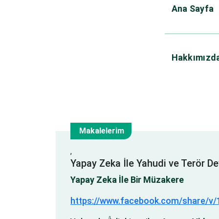
Ana Sayfa
Hakkımızd
Kategorisiz
Makalelerim
14
,
Yapay Zeka İle Yahudi ve Terör Dev
Oca
Yapay Zeka İle Bir Müzakere
https://www.facebook.com/share/v