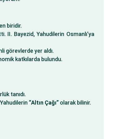
 biridir.
i. II. Bayezid, Yahudilerin Osmanlı’ya
li görevlerde yer aldı.
onomik katkılarda bulundu.
lük tanıdı.
 Yahudilerin
“Altın Çağı”
olarak bilinir.