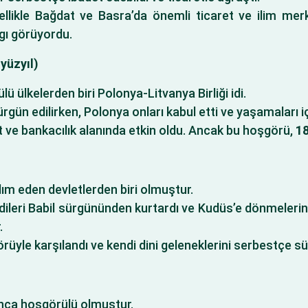
ellikle Bağdat ve Basra’da önemli ticaret ve ilim merk
gı görüyordu.
 yüzyıl)
 ülkelerden biri Polonya-Litvanya Birliği idi.
rgün edilirken, Polonya onları kabul etti ve yaşamaları i
ret ve bankacılık alanında etkin oldu. Ancak bu hoşgörü,
18
dım eden devletlerden biri olmuştur.
dileri Babil sürgününden kurtardı ve Kudüs’e dönmelerine 
.
örüyle karşılandı ve kendi dini geleneklerini serbestçe s
unca hoşgörülü olmuştur.