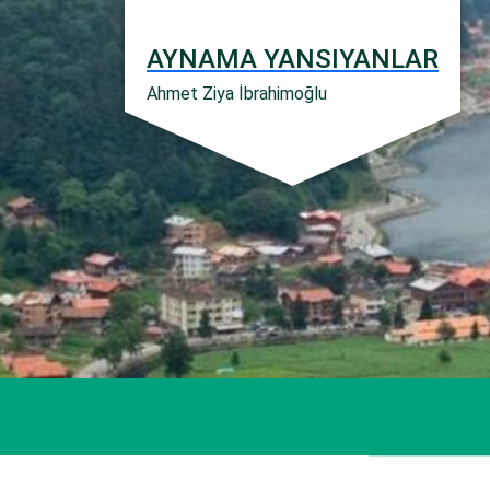
İçeriğe
geç
AYNAMA YANSIYANLAR
Ahmet Ziya İbrahimoğlu