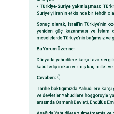
•
Türkiye-Suriye yakınlaşması:
Türkiy
Suriye’yi İran’ın etkisinde bir tehdit
Sonuç olarak
, İsrail’in Türkiye’nin
yeniden güç kazanması ve İslam düny
meselelerde Türkiye’nin bağımsız ve güç
Bu Yorum Üzerine:
Dünyada yahudilere karşı tavır sergi
kabül edip imkan vermiş kaç millet ve
Cevaben:
👇
Tarihe baktığımızda Yahudilere karşı g
ve devletler Yahudilere hoşgörüyle ya
arasında Osmanlı Devleti, Endülüs Emev
Aşağıda Yahudilere zulmetmemiş ve onl