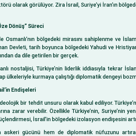
törü olarak görülüyor. Zira İsrail, Suriye’yi İran’ın bölgede
“Öze Dönüş” Süreci
kle Osmanlı’nın bölgedeki mirasını sahiplenme ve İsla
Cihan Devleti, tarih boyunca bölgedeki Yahudi ve Hristiy
ından da dile getirilen bir gerçek.
nlı nostaljisi, Türkiye’nin liderlik iddiasıyla tekrar İ
rap ülkeleriyle kurmaya çalıştığı diplomatik dengeyi bozm
il’in Endişeleri
eolojik bir tehdit unsuru olarak kabul ediliyor. Türkiye’n
larına zarar verebilir. Özellikle Türkiye’nin, Suriye’nin 
üçlendirmesi, İsrail’in bölgedeki izolasyon endişesini artı
em askeri gücünü hem de diplomatik nüfuzunu artıra