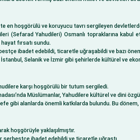
hte en hoşgörülü ve koruyucu tavrı sergileyen devletlerden
eri (Sefarad Yahudileri) Osmanlı topraklarına kabul ett
 hayat fırsatı sundu.
estçe ibadet edebildi, ticaretle uğraşabildi ve bazı önem
 İstanbul, Selanik ve İzmir gibi şehirlerde kültürel ve ek
dilere karşı hoşgörülü bir tutum sergiledi.
madası’nda Müslümanlar, Yahudilere kültürel ve dini özgür
elsefe gibi alanlarda önemli katkılarda bulundu. Bu dönem,
rak hoşgörüyle yaklaşılmıştır.
 serbestçe ibadet edebildi ve ticaretle uğraştı.