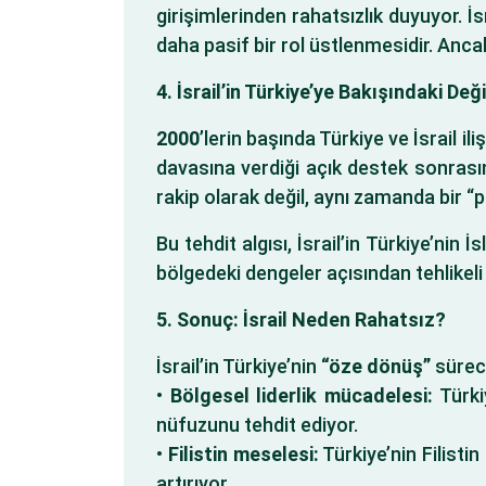
girişimlerinden rahatsızlık duyuyor. 
daha pasif bir rol üstlenmesidir. Ancak
4. İsrail’in Türkiye’ye Bakışındaki Değ
2000
’lerin başında Türkiye ve İsrail il
davasına verdiği açık destek sonrasında
rakip olarak değil, aynı zamanda bir “
Bu tehdit algısı, İsrail’in Türkiye’nin
bölgedeki dengeler açısından tehlikel
5. Sonuç: İsrail Neden Rahatsız?
İsrail’in Türkiye’nin
“öze dönüş”
süreci
•
Bölgesel liderlik mücadelesi:
Türkiy
nüfuzunu tehdit ediyor.
•
Filistin meselesi:
Türkiye’nin Filistin
artırıyor.