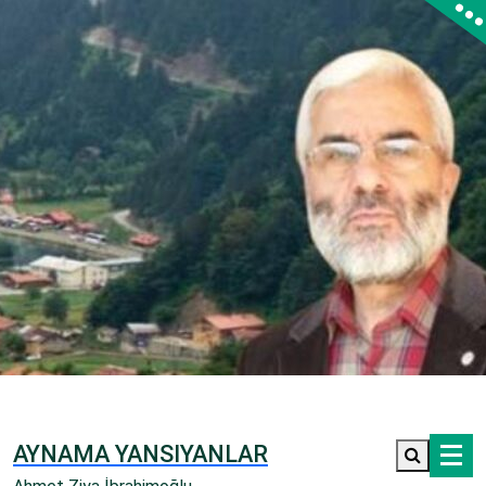
İçeriğe
geç
AYNAMA YANSIYANLAR