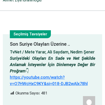
Ahmet Ziya İbrahimoğlu
Seçilmiş Tavsiyeler
3
Son Suriye Olayları Üzerine ..
TvNet / Mete Yarar, Ali Saydam, Nedim Şener
Ara
Suriye’deki Olayları En Sade ve Net Şekilde
Anlamak İsteyenler İçin Dinlemeye Değer Bir
Proğram
👇
https://youtube.com/watch?
v=O7HWcHxC9KY&si=018-DJB2wAlx78hl
Okunma Sayısı:
481