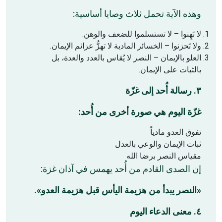
وهذه الآية تحمل ثلاث وصايا أساسية:
لا تَهِنوا – لا تستسلموا للضعف والوهن.
ولا تَحزنوا – الخسائر المادية لا تهزُّ عزائم الإيمان.
العلو بالإيمان – النصر لا يُقاس بالعدد والعدة، بل
بالثبات على الإيمان.
٣. رسالة أُحد إلى غزّة
غزّة اليوم هي صورة أخرى من أُحد:
تفوق العدو مادياً
ثبات الإيمان والوعي بالعدل
مقياس النصر برضا الله
إن الصدى القادم من أُحد يهمس في آذان غزة:
«النصر يبدأ من هزيمة اليأس قبل هزيمة العدو».
٤. معنى الدعاء اليوم