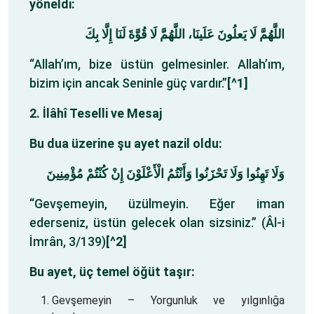
yöneldi:
اللَّهُمَّ لَا يَعلُونَ عَلَينَا، اللَّهُمَّ لَا قُوَّةَ لَنَا إِلَّا بِكَ
“Allah’ım, bize üstün gelmesinler. Allah’ım,
bizim için ancak Seninle güç vardır.”
[^1]
2. İlâhî Teselli ve Mesaj
Bu dua üzerine şu ayet nazil oldu:
وَلَا تَهِنُوا وَلَا تَحْزَنُوا وَأَنْتُمُ الْأَعْلَوْنَ إِنْ كُنْتُمْ مُؤْمِنِينَ
“Gevşemeyin, üzülmeyin. Eğer iman
ederseniz, üstün gelecek olan sizsiniz.” (Âl-i
İmrân, 3/139)
[^2]
Bu ayet, üç temel öğüt taşır:
Gevşemeyin – Yorgunluk ve yılgınlığa