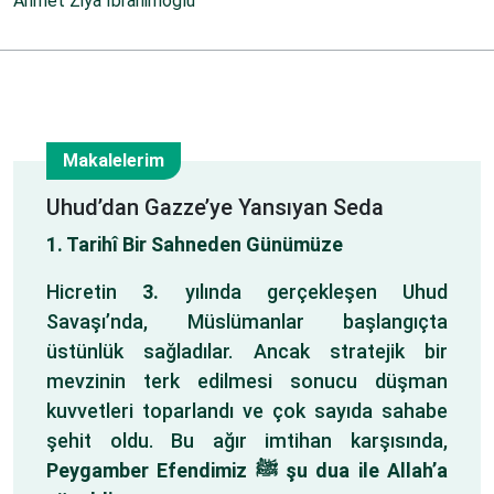
Ahmet Ziya İbrahimoğlu
Makalelerim
11
Uhud’dan Gazze’ye Yansıyan Seda
1. Tarihî Bir Sahneden Günümüze
Ağu
Hicretin
3.
yılında gerçekleşen Uhud
Savaşı’nda, Müslümanlar başlangıçta
üstünlük sağladılar. Ancak stratejik bir
mevzinin terk edilmesi sonucu düşman
kuvvetleri toparlandı ve çok sayıda sahabe
şehit oldu. Bu ağır imtihan karşısında,
Peygamber Efendimiz ﷺ şu dua ile Allah’a