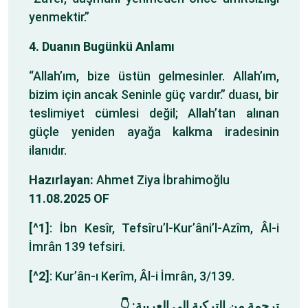
yenmektir.”
4. Duanın Bugünkü Anlamı
“Allah’ım, bize üstün gelmesinler. Allah’ım,
bizim için ancak Seninle güç vardır.” duası, bir
teslimiyet cümlesi değil; Allah’tan alınan
güçle yeniden ayağa kalkma iradesinin
ilanıdır.
Hazırlayan:
Ahmet Ziya İbrahimoğlu
11.08.2025 OF
[^1]
: İbn Kesîr, Tefsîru’l-Kur’âni’l-Azîm, Âl-i
İmrân 139 tefsiri.
[^2]
: Kur’ân-ı Kerîm, Âl-i İmrân, 3/139.
ترجمة من التركية إلى العربية: 👇