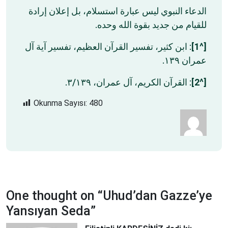
الدعاء النبوي ليس عبارة استسلام، بل إعلان إرادة
للقيام من جديد بقوة الله وحده.
: ابن كثير، تفسير القرآن العظيم، تفسير آية آل
[^1]
عمران ١٣٩.
: القرآن الكريم، آل عمران، ٣/١٣٩.
[^2]
Okunma Sayısı:
480
One thought on “
Uhud’dan Gazze’ye
Yansıyan Seda
”