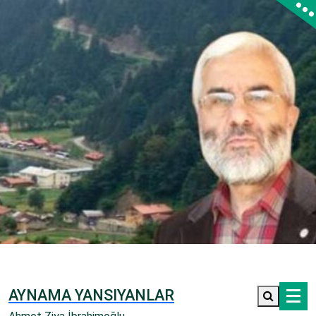
İçeriğe
geç
AYNAMA YANSIYANLAR