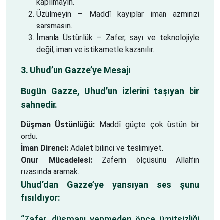
kapılmayın.
Üzülmeyin – Maddî kayıplar iman azminizi
sarsmasın.
İmanla Üstünlük – Zafer, sayı ve teknolojiyle
değil, iman ve istikametle kazanılır.
3. Uhud’un Gazze’ye Mesajı
Bugün Gazze, Uhud’un izlerini taşıyan bir
sahnedir.
Düşman Üstünlüğü:
Maddî güçte çok üstün bir
ordu.
İman Direnci:
Adalet bilinci ve teslimiyet.
Onur Mücadelesi:
Zaferin ölçüsünü Allah’ın
rızasında aramak.
Uhud’dan Gazze’ye yansıyan ses şunu
fısıldıyor:
“Zafer, düşmanı yenmeden önce ümitsizliği