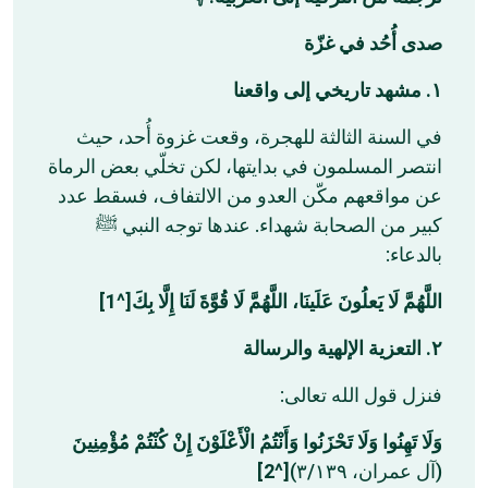
صدى أُحُد في غزّة
١. مشهد تاريخي إلى واقعنا
في السنة الثالثة للهجرة، وقعت غزوة أُحد، حيث
انتصر المسلمون في بدايتها، لكن تخلّي بعض الرماة
عن مواقعهم مكّن العدو من الالتفاف، فسقط عدد
كبير من الصحابة شهداء. عندها توجه النبي ﷺ
بالدعاء:
اللَّهُمَّ لَا يَعلُونَ عَلَينَا، اللَّهُمَّ لَا قُوَّةَ لَنَا إِلَّا بِكَ[^1]
٢. التعزية الإلهية والرسالة
فنزل قول الله تعالى:
وَلَا تَهِنُوا وَلَا تَحْزَنُوا وَأَنْتُمُ الْأَعْلَوْنَ إِنْ كُنْتُمْ مُؤْمِنِينَ
[^2]
(آل عمران، ٣/١٣٩)