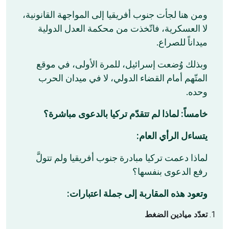
ومن هنا لجأت جنوب أفريقيا إلى المواجهة القانونية،
لا العسكرية، فاتّخذت من محكمة العدل الدولية
ميداناً للصراع.
وبذلك وُضعت إسرائيل، للمرة الأولى، في موقع
المتّهم أمام القضاء الدولي، لا في ميدان الحرب
وحده.
خامساً: لماذا لم تتقدّم تركيا بالدعوى مباشرة؟
يتساءل الرأي العام:
لماذا دعمت تركيا مبادرة جنوب أفريقيا ولم تتولَّ
رفع الدعوى بنفسها؟
وتعود هذه المقاربة إلى جملة اعتبارات:
تعدّد ميادين الضغط