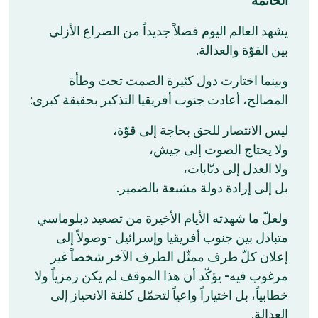
الخاتمة
يشهد العالم اليوم فصلاً جديداً من الصراع الأزلي
بين القوّة والعدالة.
وبينما اختارت دول كثيرة الصمت تحت وطأة
المصالح، أعادت جنوب أفريقيا التذكير بحقيقة كبرى:
ليس الانتصار للحق بحاجة إلى قوّة،
ولا يحتاج الصوت إلى جيش،
ولا العدل إلى دبّابات،
بل إلى إرادة دولة مشبعة بالضمير.
ولعلّ ما شهدته الأيام الأخيرة من تصعيد دبلوماسي
متبادل بين جنوب أفريقيا وإسرائيل -وصولاً إلى
إعلان كلّ طرف ممثّل الطرف الآخر شخصاً غير
مرغوب فيه- يؤكّد أن هذا الموقف لم يكن رمزياً ولا
خطابياً، بل اختياراً واعياً لتحمّل كلفة الانحياز إلى
العدالة.