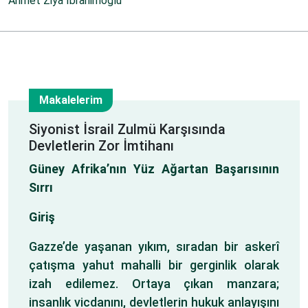
Ahmet Ziya İbrahimoğlu
Makalelerim
30
Siyonist İsrail Zulmü Karşısında
Devletlerin Zor İmtihanı
Oca
Güney Afrika’nın Yüz Ağartan Başarısının
Sırrı
Giriş
Gazze’de yaşanan yıkım, sıradan bir askerî
çatışma yahut mahalli bir gerginlik olarak
izah edilemez. Ortaya çıkan manzara;
insanlık vicdanını, devletlerin hukuk anlayışını