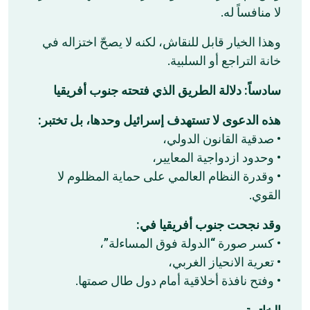
لا منافساً له.
وهذا الخيار قابل للنقاش، لكنه لا يصحّ اختزاله في
خانة التراجع أو السلبية.
سادساً: دلالة الطريق الذي فتحته جنوب أفريقيا
هذه الدعوى لا تستهدف إسرائيل وحدها، بل تختبر:
• صدقية القانون الدولي،
• وحدود ازدواجية المعايير،
• وقدرة النظام العالمي على حماية المظلوم لا
القوي.
وقد نجحت جنوب أفريقيا في:
• كسر صورة “الدولة فوق المساءلة”،
• تعرية الانحياز الغربي،
• وفتح نافذة أخلاقية أمام دول طال صمتها.