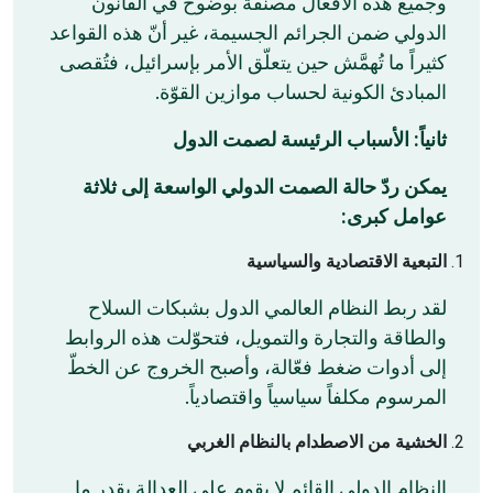
وجميع هذه الأفعال مصنّفة بوضوح في القانون
الدولي ضمن الجرائم الجسيمة، غير أنّ هذه القواعد
كثيراً ما تُهمَّش حين يتعلّق الأمر بإسرائيل، فتُقصى
المبادئ الكونية لحساب موازين القوّة.
ثانياً: الأسباب الرئيسة لصمت الدول
يمكن ردّ حالة الصمت الدولي الواسعة إلى ثلاثة
عوامل كبرى:
التبعية الاقتصادية والسياسية
لقد ربط النظام العالمي الدول بشبكات السلاح
والطاقة والتجارة والتمويل، فتحوّلت هذه الروابط
إلى أدوات ضغط فعّالة، وأصبح الخروج عن الخطّ
المرسوم مكلفاً سياسياً واقتصادياً.
الخشية من الاصطدام بالنظام الغربي
النظام الدولي القائم لا يقوم على العدالة بقدر ما