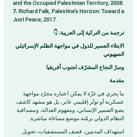
and the Occupied Palestinian Territory, 2008.
7.
Richard Falk, Palestine’s Horizon: Toward a
Just Peace, 2017.
ترجمة من التركية إلى العربية: 👇
الابتلاء العسير للدول في مواجهة الظلم الإسرائيلي
الصهيوني
وسرّ النجاح المشرّف لجنوب أفريقيا
مقدمة
ما يجري في غزّة لا يمكن اعتباره مجرّد مواجهة
عسكرية أو توتّر إقليمي عابر، بل هو مشهد كاشف
يضع الضمير الإنساني، ومفهوم العدالة، ومصداقية
النظام الدولي برمّته موضع مساءلة مباشرة.
استهداف المدنيين، قصف المستشفيات، تحويل