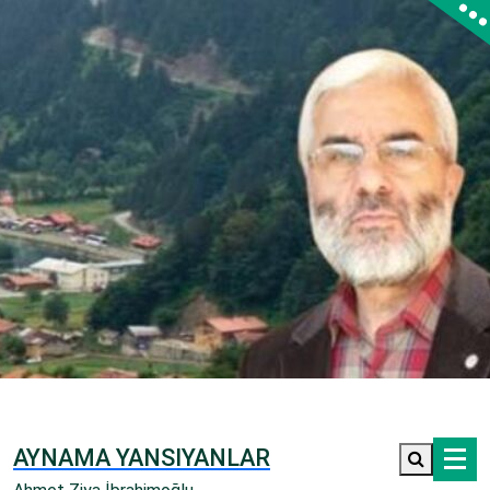
İçeriğe
geç
AYNAMA YANSIYANLAR