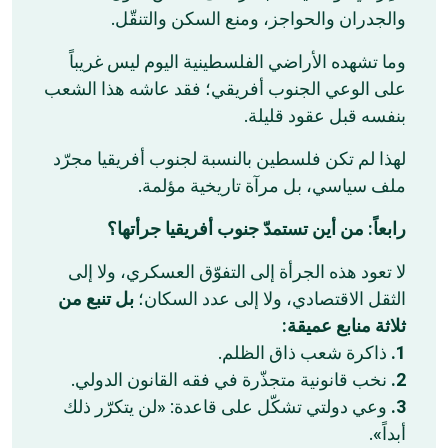
والجدران والحواجز، ومنع السكن والتنقّل.
وما تشهده الأراضي الفلسطينية اليوم ليس غريباً
على الوعي الجنوب أفريقي؛ فقد عاشه هذا الشعب
بنفسه قبل عقود قليلة.
لهذا لم تكن فلسطين بالنسبة لجنوب أفريقيا مجرّد
ملف سياسي، بل مرآة تاريخية مؤلمة.
رابعاً: من أين تستمدّ جنوب أفريقيا جرأتها؟
لا تعود هذه الجرأة إلى التفوّق العسكري، ولا إلى
الثقل الاقتصادي، ولا إلى عدد السكان؛
بل تنبع من
ثلاثة
منابع
عميقة:
ذاكرة شعب ذاق الظلم.
1.
نخب قانونية متجذّرة في فقه القانون الدولي.
2.
وعي دولتي تشكّل على قاعدة: «لن يتكرّر ذلك
3.
أبداً».