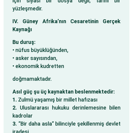
için siyasî bir dosya değil; tarihî bir
yüzleşmedir.
IV. Güney Afrika’nın Cesaretinin Gerçek
Kaynağı
Bu duruş:
• nüfus büyüklüğünden,
• asker sayısından,
• ekonomik kudretten
doğmamaktadır.
Asıl güç şu üç kaynaktan beslenmektedir:
1.
Zulmü yaşamış bir millet hafızası
2.
Uluslararası hukuku derinlemesine bilen
kadrolar
3.
“Bir daha asla” bilinciyle şekillenmiş devlet
iradesi