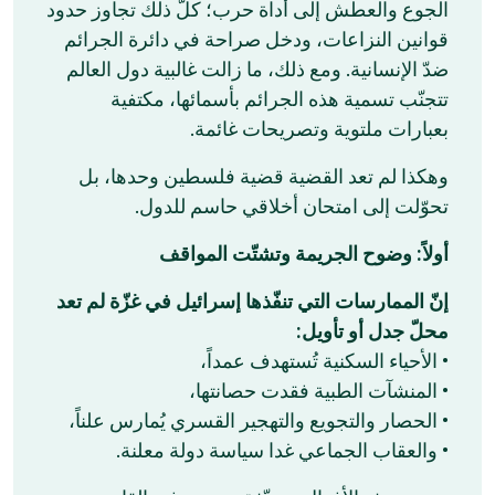
الجوع والعطش إلى أداة حرب؛ كلّ ذلك تجاوز حدود
قوانين النزاعات، ودخل صراحة في دائرة الجرائم
ضدّ الإنسانية. ومع ذلك، ما زالت غالبية دول العالم
تتجنّب تسمية هذه الجرائم بأسمائها، مكتفية
بعبارات ملتوية وتصريحات غائمة.
وهكذا لم تعد القضية قضية فلسطين وحدها، بل
تحوّلت إلى امتحان أخلاقي حاسم للدول.
أولاً: وضوح الجريمة وتشتّت المواقف
إنّ الممارسات التي تنفّذها إسرائيل في غزّة لم تعد
محلّ جدل أو تأويل:
• الأحياء السكنية تُستهدف عمداً،
• المنشآت الطبية فقدت حصانتها،
• الحصار والتجويع والتهجير القسري يُمارس علناً،
• والعقاب الجماعي غدا سياسة دولة معلنة.