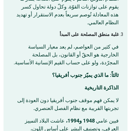
يقوم على توازنات القوّة. وكلّ دولة تحاول كسر
هذه المعادلة تُوصم سريعاً بعدم الاستقرار أو تهديد
النظام العالمي.
غلبة منطق المصلحة على المبدأ
في كثير من العواصم، لم يعد معيار السياسة
الخارجية هو الحقّ أو القانون، بل المصلحة
المجرّدة، ولو على حساب القيم الإنسانية الأساسية.
ثالثاً: ما الذي يميّز جنوب أفريقيا؟
الذاكرة التاريخية
لا يمكن فهم موقف جنوب أفريقيا دون العودة إلى
تجربتها القريبة مع نظام الفصل العنصري.
عاشت البلاد التمييز
و1994،
1948
فبين عامي
العِرقي، وتصنيف البشر على أساس اللون،