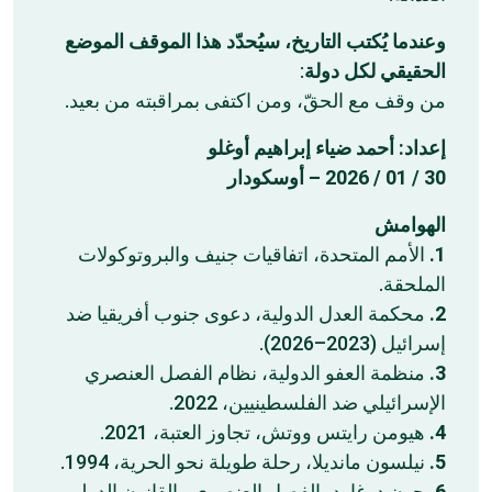
وعندما يُكتب التاريخ، سيُحدّد هذا الموقف الموضع
:
الحقيقي لكل دولة
من وقف مع الحقّ، ومن اكتفى بمراقبته من بعيد.
إعداد: أحمد ضياء إبراهيم أوغلو
30 / 01 / 2026 – أوسكودار
الهوامش
الأمم المتحدة، اتفاقيات جنيف والبروتوكولات
1.
الملحقة.
محكمة العدل الدولية، دعوى جنوب أفريقيا ضد
2.
إسرائيل (2023–2026).
منظمة العفو الدولية، نظام الفصل العنصري
3.
الإسرائيلي ضد الفلسطينيين، 2022.
هيومن رايتس ووتش، تجاوز العتبة، 2021.
4.
نيلسون مانديلا، رحلة طويلة نحو الحرية، 1994.
5.
جون دوغارد، الفصل العنصري والقانون الدولي
6.