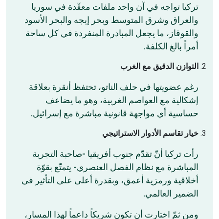
تركيا تواجه في آن واحد ملفات معقّدة في سوريا
والعراق وشرق المتوسط وبحر إيجه والبحر الأسود
والقوقاز، ما يجعل المبادرة المنفردة في كل ساحة
أمراً بالغ الكلفة.
التوازن الدقيق مع الغرب
رغم عضويتها في حلف الناتو، تحتفظ أنقرة بعلاقة
إشكالية مع العواصم الغربية، وهو ما يضاعف
حساسية أي مواجهة قانونية مباشرة مع إسرائيل.
خيار تقاسم الأدوار الاستراتيجي
رأت تركيا أنّ تقدّم جنوب أفريقيا -صاحبة التجربة
المباشرة مع نظام الفصل العنصري- يتمتّع بقوّة
أخلاقية ورمزية أعمق، وبقدرة أعلى على التأثير في
الضمير العالمي.
ومن ثمّ اختارت أن تكون شريكاً داعماً لهذا المسار،