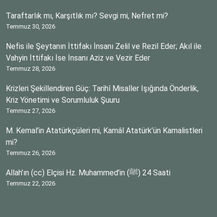
Taraftarlık mı, Karşıtlık mı? Sevgi mi, Nefret mi?
Temmuz 30, 2026
Nefis ile Şeytanın İttifakı İnsanı Zelil ve Rezil Eder; Akıl ile
Vahyin İttifakı İse İnsanı Aziz ve Vezir Eder
Temmuz 28, 2026
Krizleri Şekillendiren Güç: Tarihî Misaller Işığında Önderlik,
Kriz Yönetimi ve Sorumluluk Şuuru
Temmuz 27, 2026
M. Kemal’in Atatürkçüleri mi, Kamâl Atatürk’ün Kamalistleri
mi?
Temmuz 26, 2026
Allah’ın (cc) Elçisi Hz. Muhammed’in (ﷺ) 24 Saati
Temmuz 22, 2026