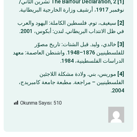
The Balfour Declaration, 2 تشرين الثاني/
[1]
نوفمبر 1917، أرشيف وزارة الخارجية البريطانية.
سيغيف، توم. فلسطين الكاملة: اليهود والعرب
[2]
في ظل الانتداب البريطاني. لندن: أبكوس، 2001.
خالدي، وليد. قبل الشتات: تاريخ مصوّر
[3]
للفلسطينيين 1876–1948. واشنطن العاصمة: معهد
الدراسات الفلسطينية، 1984.
موريس، بني. ولادة مشكلة اللاجئين
[4]
الفلسطينيين – مراجعة. مطبعة جامعة كامبريدج،
2004.
Okunma Sayısı:
510