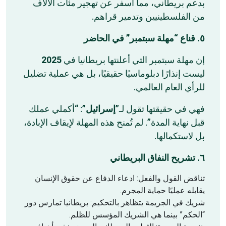
بدعم بريطاني، مما أسفر عن تهجير مئات الآلاف
من الفلسطينيين وتدمير قراهم.
٥. قناع “مهلة سبتمبر” في الحاضر
2025
إن مهلة سبتمبر التي أعلنتها بريطانيا في
ليست إنذارًا دبلوماسيًا حقيقيًا، بل هي عملية تضليل
للرأي العام العالمي.
فهي في حقيقتها تقول لـ”
إسرائيل
”: “أكملي عملك
قبل نهاية المدة”. لم تُمنح هذه المهلة لإيقاف الإبادة،
بل لاستكمالها.
٦. تشريح النفاق البريطاني
تناقض القول والفعل: ادعاء الدفاع عن حقوق الإنسان
يقابله عمليًا حماية المجرم.
شريك في الجريمة يتظاهر بالتحكيم: بريطانيا تمارس دور
“الحكم” بينما هي الشريك المؤسس للظلم.