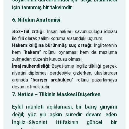
için tanınmış bir takvimdir.
6. Nifakın Anatomisi
Söz–fiil zıtlığı:
İnsan hakları savunuculuğu iddiası
ile fiilî olarak zalimi koruma arasındaki uçurum.
Hakem kılığına bürünmüş suç ortağı:
İngiltere’nin
hem “
hakem
” rolünü oynaması hem de mazluma
zulmeden düzenin kurucusu olması.
İmaj mühendisliği:
Bayatlamış İngiliz tilkiliği, gerçek
niyetini diplomasi perdesiyle gizlerken, uluslararası
arenada “
barışçı arabulucu
” rolünü pazarlamaya
devam etmektedir.
7. Netice – Tilkinin Maskesi Düşerken
Eylül mühleti açıklaması, bir barış girişimi
değil; yüz yılı aşkın süredir devam eden
İngiliz–Siyonist ittifakının güncel bir