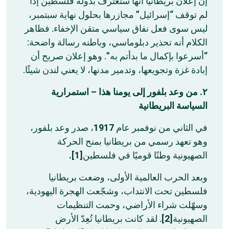
إن إعلان بريطانيا أنها ستعترف بدولة فلسطين إذا
لم توقف “إسرائيل” مجازرها بحلول نهاية سبتمبر،
ليس سوى فعل نفاق سياسي متقن الإخفاء. فظاهر
الكلام أنه تحذير دبلوماسي، وباطنه رسالة واضحة:
“أسرعوا بإكمال ما بدأتم به”. وهو إعلان صريح أن
إبادة غزة وتجويعها، وتدمير مدنها، لا يعني لندن شيئًا.
٢. من وعد بلفور إلى يومنا هذا – استمرارية
السياسة البريطانية
، صدر وعد بلفور،
1917
في الثاني من نوفمبر عام
وهو تعهد رسمي من بريطانيا بمنح الحركة
[1].
الصهيونية وطنًا قوميًا في فلسطين
وبعد الحرب العالمية الأولى، وضعت بريطانيا
فلسطين تحت الانتداب، وشجّعت الهجرة اليهودية،
وسهّلت شراء الأراضي، وحمت التنظيمات
. لقد كانت بريطانيا تُعِدّ الأرض
[2]
الصهيونية