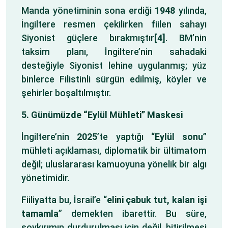
Manda yönetiminin sona erdiği
1948
yılında,
İngiltere resmen çekilirken fiilen sahayı
Siyonist güçlere bırakmıştır
[4]
. BM’nin
taksim planı, İngiltere’nin sahadaki
desteğiyle Siyonist lehine uygulanmış; yüz
binlerce Filistinli sürgün edilmiş, köyler ve
şehirler boşaltılmıştır.
5. Günümüzde “Eylül Mühleti” Maskesi
İngiltere’nin
2025
’te yaptığı “
Eylül sonu
”
mühleti açıklaması, diplomatik bir ültimatom
değil; uluslararası kamuoyuna yönelik bir algı
yönetimidir.
Fiiliyatta bu, İsrail’e “
elini çabuk tut, kalan işi
tamamla
” demekten ibarettir. Bu süre,
soykırımın durdurulması için değil, bitirilmesi