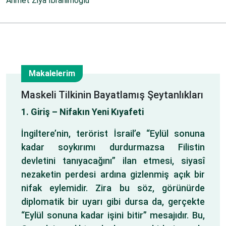
Ahmet Ziya İbrahimoğlu
Makalelerim
12
Maskeli Tilkinin Bayatlamış Şeytanlıkları
1. Giriş – Nifakın Yeni Kıyafeti
Ağu
İngiltere’nin, terörist İsrail’e “Eylül sonuna
kadar soykırımı durdurmazsa Filistin
devletini tanıyacağını” ilan etmesi, siyasî
nezaketin perdesi ardına gizlenmiş açık bir
nifak eylemidir. Zira bu söz, görünürde
diplomatik bir uyarı gibi dursa da, gerçekte
“Eylül sonuna kadar işini bitir” mesajıdır. Bu,