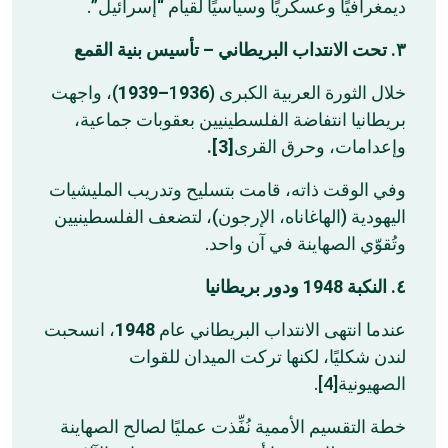
ديمغرافيًا وعسكريًا وسياسيًا لقيام “إسرائيل”.
٣. تحت الانتداب البريطاني – تأسيس بنية القمع
)، واجهت
936–1939
خلال الثورة العربية الكبرى (1
بريطانيا انتفاضة الفلسطينيين بعقوبات جماعية،
[3].
وإعدامات، وحرق القرى
وفي الوقت ذاته، قامت بتسليح وتدريب المليشيات
اليهودية (الهاغاناه، الإرجون)، لتضعف الفلسطينيين
وتُقوّي الصهاينة في آن واحد.
٤. النكبة 1948 ودور بريطانيا
، انسحبت
1948
عندما انتهى الانتداب البريطاني عام
لندن شكليًا، لكنها تركت الميدان للقوات
الصهيونية[4].
خطة التقسيم الأممية نُفِّذت عمليًا لصالح الصهاينة