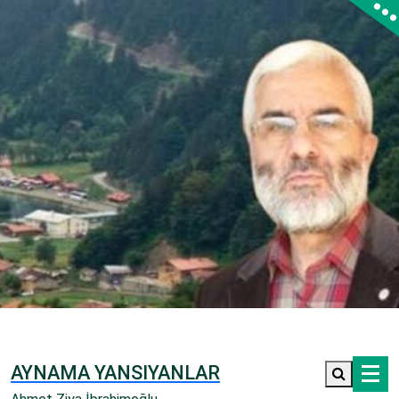
İçeriğe
geç
AYNAMA YANSIYANLAR