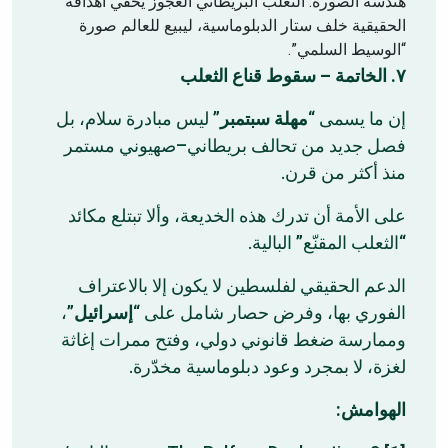
هندسة الصورة: الثعلب البريطاني العجوز يخفي أهدافه
الحقيقية خلف ستار الدبلوماسية، ليبيع للعالم صورة
“الوسيط السلمي”.
٧. الخاتمة – سقوط قناع الثعلب
إن ما يسمى “
مهلة سبتمبر
” ليس مبادرة سلام، بل
فصل جديد من تحالف بريطاني–صهيوني مستمر
منذ أكثر من قرن.
على الأمة أن تدرك هذه الخديعة، وألا تبتلع مكائد
“الثعلب المقنّع” البالية.
الدعم الحقيقي لفلسطين لا يكون إلا بالاعتراف
”،
إسرائيل
الفوري بها، وفرض حصار شامل على “
وممارسة ضغط قانوني دولي، وفتح ممرات إغاثة
لغزة، لا بمجرد وعود دبلوماسية مخدّرة.
الهوامش: