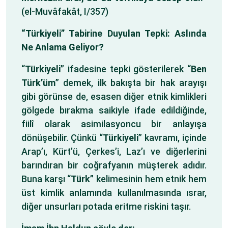
(el-Muvâfakât, I/357)
“Türkiyeli” Tabirine Duyulan Tepki: Aslında
Ne Anlama Geliyor?
“
Türkiyeli
” ifadesine tepki gösterilerek “
Ben
Türk’üm
” demek, ilk bakışta bir hak arayışı
gibi görünse de, esasen diğer etnik kimlikleri
gölgede bırakma saikiyle ifade edildiğinde,
fiilî olarak asimilasyoncu bir anlayışa
dönüşebilir. Çünkü “
Türkiyeli
” kavramı, içinde
Arap’ı, Kürt’ü, Çerkes’i, Laz’ı ve diğerlerini
barındıran bir coğrafyanın müşterek adıdır.
Buna karşı “
Türk
” kelimesinin hem etnik hem
üst kimlik anlamında kullanılmasında ısrar,
diğer unsurları potada eritme riskini taşır.