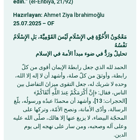
edin.
” (el-Enbiyâ, 21/92)
Hazırlayan:
Ahmet Ziya İbrahimoğlu
25.07.2025 – OF
مَعْجُونُ الأُخُوَّةِ فِي الإِسْلَامِ لَيْسَ القَوْمِيَّةَ، بَلِ الإِسْلَامُ
نَفْسُهُ
تحليلٌ ورَدٌّ في ضوء مبدأ الأمة في الإسلام
الحمد لله الذي جعل رابطةَ الإيمان أقوى من كلّ
رابطة، وأوثقَ من كلّ صلة، وأشهد أن لا إله إلا الله،
وحده لا شريك له، جعل التقوى ميزانَ التفاضل بين
الناس، فقال: ﴿إِنَّ أَكْرَمَكُمْ عِندَ اللَّهِ أَتْقَاكُمْ﴾
[الحجرات: 13]، وأشهد أن محمدًا عبدُه ورسولُه، بلّغ
الرسالة، وأدّى الأمانة، ونصح الأمّة، وتركها على
المحجّة البيضاء، لا يزيغ عنها إلا هالك، صلّى الله عليه
وعلى آله وصحبه، ومن سار على نهجه إلى يوم
الدين.