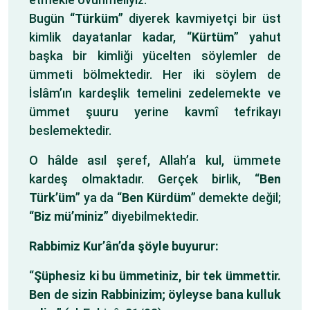
Bugün “
Türküm
” diyerek kavmiyetçi bir üst
kimlik dayatanlar kadar, “
Kürtüm
” yahut
başka bir kimliği yücelten söylemler de
ümmeti bölmektedir. Her iki söylem de
İslâm’ın kardeşlik temelini zedelemekte ve
ümmet şuuru yerine kavmî tefrikayı
beslemektedir.
O hâlde asıl şeref, Allah’a kul, ümmete
kardeş olmaktadır. Gerçek birlik, “
Ben
Türk’üm
” ya da “
Ben Kürdüm
” demekte değil;
“
Biz mü’miniz
” diyebilmektedir.
Rabbimiz Kur’ân’da şöyle buyurur:
“
Şüphesiz ki bu ümmetiniz, bir tek ümmettir.
Ben de sizin Rabbinizim; öyleyse bana kulluk