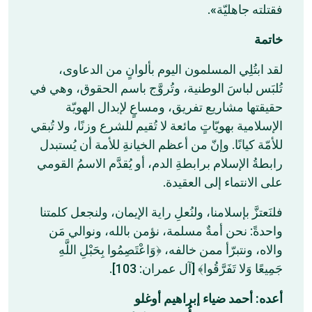
فقتلته جاهليّة».
خاتمة
لقد ابتُلِي المسلمون اليوم بألوانٍ من الدعاوى،
تُلبَس لباسَ الوطنية، وتُروَّج باسم الحقوق، وهي في
حقيقتها مشاريع تفريق، ومساعٍ لإبدال الهويّة
الإسلامية بهويّاتٍ مائعة لا تُقيم للشرع وزنًا، ولا تُبقي
للأمّة كيانًا. وإنّ من أعظم الخيانةِ للأمة أن يُستبدل
رابطةُ الإسلام برابطةِ الدم، أو يُقدَّم الاسمُ القومي
على الانتماء إلى العقيدة.
فلنَعتزَّ بإسلامنا، ولنُعلِ راية الإيمان، ولنجعل كلمتنا
واحدةً: نحن أمةٌ مسلمة، نؤمن بالله، ونوالي مَن
والاه، ونتبرّأ ممن خالفه، ﴿وَاعْتَصِمُوا بِحَبْلِ اللَّهِ
جَمِيعًا وَلا تَفَرَّقُوا﴾ [آل عمران: 103].
أعده: أحمد ضياء إبراهيم أوغلو