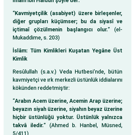
İmam İbn Haldun şöyle der:
“
Kavmiyetçilik (asabiyet) üzere birleşenler,
diğer grupları küçümser; bu da siyasî ve
içtimaî çözülmenin başlangıcı olur.
” (el-
Mukaddime, s. 203)
İslâm: Tüm Kimlikleri Kuşatan Yegâne Üst
Kimlik
Resûlullah (s.a.v.) Veda Hutbesi’nde, bütün
kavmiyetçi ve ırk merkezli üstünlük iddialarını
kökünden reddetmiştir:
“
Arabın Acem üzerine, Acemin Arap üzerine;
beyazın siyah üzerine, siyahın beyaz üzerine
hiçbir üstünlüğü yoktur. Üstünlük yalnızca
takvâ iledir.
” (Ahmed b. Hanbel, Müsned,
5/411)