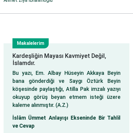
Ahmet Ziya İbrahimoğlu
Makalelerim
25
Kardeşliğin Mayası Kavmiyet Değil,
İslamdır.
Tem
Bu yazı, Em. Albay Hüseyin Akkaya Beyin
bana gönderdiği ve Saygı Öztürk Beyin
köşesinde paylaştığı, Atilla Pak imzalı yazıyı
okuyup görüş beyan etmem isteği üzere
kaleme alınmıştır. (A.Z.)
İslâm Ümmet Anlayışı Ekseninde Bir Tahlil
ve Cevap