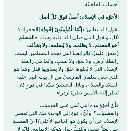
أحساب الجاهليّة.
الأخوّة في الإسلام: أصلٌ فوق كلّ أصل
يقول الله تعالى: ﴿
إِنَّمَا الْمُؤْمِنُونَ إِخْوَةٌ
﴾ [الحجرات:
10]، ويقول النبي صلى الله عليه وسلم: «
المسلم
»
أخو المسلم، لا يظلمه، ولا يُسلمه، ولا يَخذُله
(متفق عليه). فالرابطةُ التي تجمع المسلمين ليست
رابطةَ أرضٍ، ولا لغةٍ، ولا نسبٍ، وإنّما هي رابطة
الإسلام التي لا يُعلوها علوّ، ولا يساويها قدرٌ. وهذا هو
الذي جعَل سلمان الفارسيّ من آل بيت النبي عليه
الصلاة والسلام، وبلال الحبشيّ سيّدًا في قومٍ كان
يُنظر إليه بالأمس نظرةَ ازدراء.
فأيّ أخوّةٍ هذه التي تُبنى على القوميات
والعصبيات؟! وأيُّ دعوةٍ إلى الوحدة تلك التي تُقصي
الإسلام عن أن يكون هو الجامع الأعلى؟! إنّ المسلمَ
حين يَعتزُّ بدينه، ويَلتفُّ حول هويّته الإيمانية، فإنّه لا