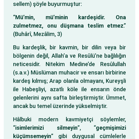
sellem) şöyle buyurmuştur:
“
Mü’min, mü’minin kardeşidir. Ona
zulmetmez, onu düşmana teslim etmez
.”
(Buhârî, Mezâlim, 3)
Bu kardeşlik, bir kavmin, bir dilin veya bir
bölgenin değil, Allah’a ve Resûlü’ne bağlılığın
neticesidir. Nitekim Medine’de Resûlullah
(s.a.v.) Müslüman muhacir ve ensarı birbirine
kardeş kılmış; Arap olanla olmayanı, Kureyşli
ile Habeşliyi, azatlı köle ile ensarın önde
gelenlerini aynı safta birleştirmiştir. Ümmet,
ancak bu temel üzerinde yükselmiştir.
Hâlbuki modern kavmiyetçi söylemler,
“
isimlerimizi silmeyin
”, “
geçmişimizi
küçümsemeyin
” gibi duygusal cümlelerle