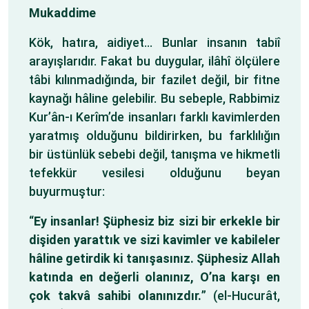
Mukaddime
Kök, hatıra, aidiyet… Bunlar insanın tabiî
arayışlarıdır. Fakat bu duygular, ilâhî ölçülere
tâbi kılınmadığında, bir fazilet değil, bir fitne
kaynağı hâline gelebilir. Bu sebeple, Rabbimiz
Kur’ân-ı Kerîm’de insanları farklı kavimlerden
yaratmış olduğunu bildirirken, bu farklılığın
bir üstünlük sebebi değil, tanışma ve hikmetli
tefekkür vesilesi olduğunu beyan
buyurmuştur:
“
Ey insanlar! Şüphesiz biz sizi bir erkekle bir
dişiden yarattık ve sizi kavimler ve kabileler
hâline getirdik ki tanışasınız. Şüphesiz Allah
katında en değerli olanınız, O’na karşı en
çok takvâ sahibi olanınızdır.
” (el-Hucurât,