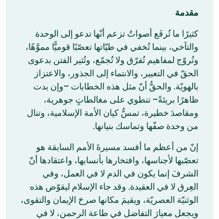
مقدمة
كثيرًا ما تُرفَع أصواتٌ تزعم أنّها تدعو إلى الوحدة
والتآخي، بينما تُخفي في طيّاتها تعصّبًا قوميًّا مموَّهًا،
وتُروّج لمفاهيم تُفرّق ولا تُجمّع، وتُثير الفتن بدعوى
الحقّ في التعبير، والانتماء إلى الجذور، والاعتزاز
بالهويّة. والحقُّ أنّ مثل هذه الخطابات –وإن بدت
ظاهرًا بريئةً– تنطوي على مغالطاتٍ جوهرية،
ومقاصدَ خطيرة، تمسُّ كيان الأمة الإسلامية، وتنال
من وحدة صفّها وتماسك بنيانها.
إنّ من أعظم ما أفسد مسيرةَ الأمم السابقة هو
تعصّبها لأجناسها، وافتخارها بأنسابها، واعتقادها أنّ
الشرفَ إنما يكون في الدم لا في العمل، وفي
العِرق لا في العقيدة. وقد جاء الإسلام ليقوّض هذه
الوثنيّة العصريّة، ويقيمَ مكانها صرحَ الإيمان والتقوى،
ويجعل معيارَ التفاضل في طاعة الرحمن، لا في