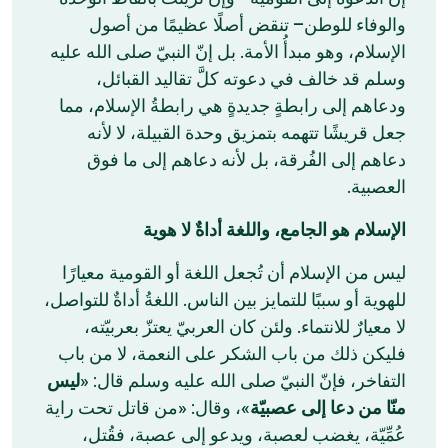
والوفاء للوطن– تنقض أصلًا عظيمًا من أصول
الإسلام، وهو مبدأُ الأمة. بل إنّ النبيّ صلى الله عليه
وسلم قد خالف في دعوته كلَّ تقاليد القبائل،
ودعاهم إلى رابطةٍ جديدةٍ هي رابطةُ الإسلام، مما
جعل قريشًا تتهمه بتمزيق وحدة القبيلة، لا لأنه
دعاهم إلى الفُرقة، بل لأنه دعاهم إلى ما فوق
العصبية.
الإسلام هو الجامع، واللغة أداةٌ لا هوية
ليس من الإسلام أن تُجعل اللغة أو القومية معيارًا
للهوية أو سببًا للتمايز بين الناس. اللغةُ أداةٌ للتواصل،
لا معيارٌ للانتماء. ولئن كان العربيّ يعتزّ بعربيّته،
فليكن ذلك من باب الشكر على النعمة، لا من باب
التفاخر، فإنّ النبيّ صلى الله عليه وسلم قال: «
ليس
منّا من دعا إلى عصبيّة
»، وقال: «من قاتل تحت راية
عُمِّيّة، يغضب لعصبة، ويدعو إلى عصبة، فقُتل،