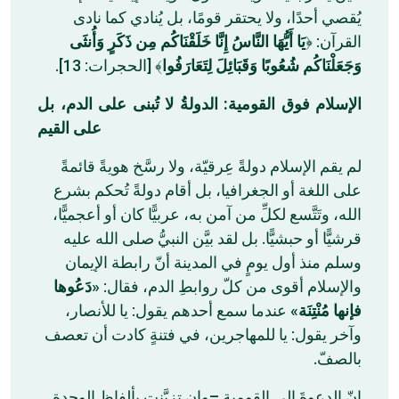
يُقصي أحدًا، ولا يحتقر قومًا، بل يُنادي كما نادى
القرآن: ﴿
يَا أَيُّهَا النَّاسُ إِنَّا خَلَقْنَاكُم مِن ذَكَرٍ وَأُنثَى
وَجَعَلْنَاكُم شُعُوبًا وَقَبَائِلَ لِتَعَارَفُوا
﴾ [الحجرات: 13].
الإسلام فوق القومية: الدولةُ لا تُبنى على الدم، بل
على القيم
لم يقم الإسلام دولةً عِرقيّة، ولا رسَّخ هويةً قائمةً
على اللغة أو الجغرافيا، بل أقام دولةً تُحكم بشرع
الله، وتَتَّسع لكلِّ من آمن به، عربيًّا كان أو أعجميًّا،
قرشيًّا أو حبشيًّا. بل لقد بيَّن النبيُّ صلى الله عليه
وسلم منذ أول يومٍ في المدينة أنّ رابطة الإيمان
والإسلام أقوى من كلّ روابطِ الدم، فقال: «
دَعُوها
فإنها مُنْتِنَة
» عندما سمع أحدهم يقول: يا للأنصار،
وآخر يقول: يا للمهاجرين، في فتنةٍ كادت أن تعصف
بالصفّ.
إنّ الدعوةَ إلى القومية –وإن تزيَّنت بألفاظ الوحدة