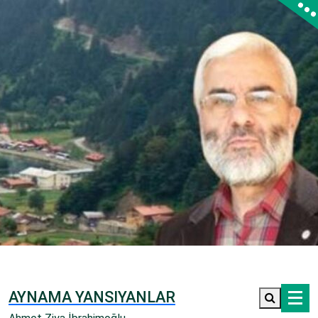
İçeriğe
geç
AYNAMA YANSIYANLAR