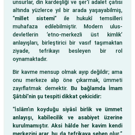
unsurlar, din kardeşliği ve şer‘î adalet çatısı
altında yüzlerce yıl bir arada yaşayabilmiş,
“
millet sistemi
” ile hukukî temsilleri
muhafaza edilebilmiştir. Modern ulus-
devletlerin ‘etno-merkezli üst kimlik’
anlayışları, birleştirici bir vasıf taşımaktan
ziyade, tefrikayı besleyen bir rol
oynamaktadır.
Bir kavme mensup olmak ayıp değildir; ama
onu merkeze alıp öne çıkarmak, ümmeti
zayıflatmak demektir.
Bu bağlamda İmam
Şâtıbî’nin şu tespiti dikkat çekicidir:
“İ
slâm’ın koyduğu siyâsî birlik ve ümmet
anlayışı, kabîlecilik ve asabiyet üzerine
kurulmamıştır. Aksi hâlde her kavim kendi
merkezini arar, bu da tefrikaya sebep olur.
”