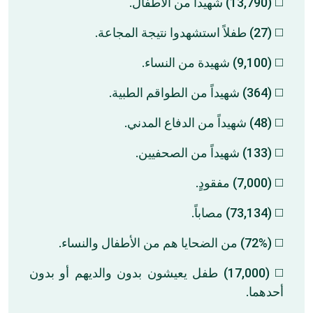
◻️ (13,790) شهيداً من الأطفال.
◻️ (27) طفلاً استشهدوا نتيجة المجاعة.
◻️ (9,100) شهيدة من النساء.
◻️ (364) شهيداً من الطواقم الطبية.
◻️ (48) شهيداً من الدفاع المدني.
◻️ (133) شهيداً من الصحفيين.
◻️ (7,000) مفقودٍ.
◻️ (73,134) مصاباً.
◻️ (72%) من الضحايا هم من الأطفال والنساء.
◻️ (17,000) طفل يعيشون بدون والديهم أو بدون
أحدهما.