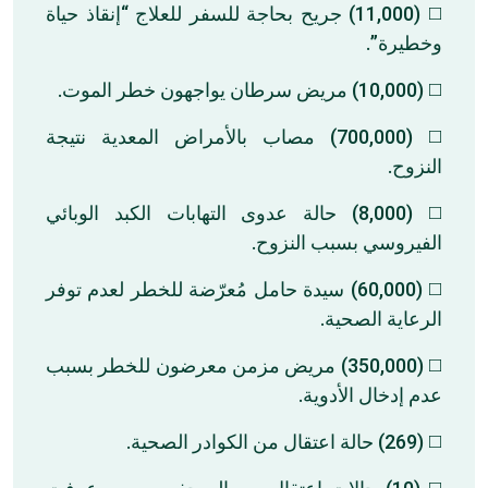
◻️ (11,000) جريح بحاجة للسفر للعلاج “إنقاذ حياة
وخطيرة”.
◻️ (10,000) مريض سرطان يواجهون خطر الموت.
◻️ (700,000) مصاب بالأمراض المعدية نتيجة
النزوح.
◻️ (8,000) حالة عدوى التهابات الكبد الوبائي
الفيروسي بسبب النزوح.
◻️ (60,000) سيدة حامل مُعرّضة للخطر لعدم توفر
الرعاية الصحية.
◻️ (350,000) مريض مزمن معرضون للخطر بسبب
عدم إدخال الأدوية.
◻️ (269) حالة اعتقال من الكوادر الصحية.