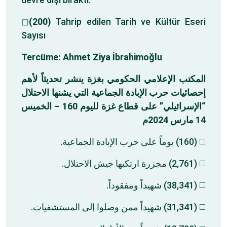
◻
(200)
Tahrip edilen Tarih ve Kültür Eseri
Sayısı
Tercüme: Ahmet Ziya İbrahimoğlu
المكتب
الإعلامي
الحكومي
بغزة
ينشر
تحديثاً
لأهم
إحصائيات
حرب
الإبادة
الجماعية
التي
يشنها
الاحتلال
الخميس
160 –
لليوم
غزة
قطاع
على
”
الإسرائيلي
“
م
2024
مارس
14
◻️ (160) يوماً على حرب الإبادة الجماعية.
◻️ (2,761) مجزرة ارتكبها جيش الاحتلال.
◻️ (38,341) شهيداً ومفقوداً.
◻️ (31,341) شهيداً ممن وصلوا إلى المستشفيات.