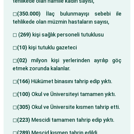
tehlikede olan hamile kadın sayısı,
◻
(350.000)
İlaç bulunmayışı sebebi ile
tehlikede olan müzmin hastaların sayısı,
◻ (
269)
kişi sağlık personeli tutuklusu
◻
(10)
kişi tutuklu gazeteci
◻
(02)
milyon kişi yerlerinden ayrılıp göç
etmek zorunda kalanlar.
◻
(166
) Hükümet binasını tahrip edip yıktı.
◻
(100)
Okul ve Üniversiteyi tamamen yıktı.
◻
(305)
Okul ve Üniversite kısmen tahrip etti.
◻
(223)
Mescidi tamamen tahrip edip yıktı.
◻
(289)
Mescid kısmen tahrip edildi.