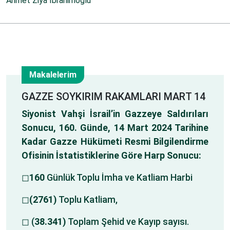
Ahmet Ziya İbrahimoğlu
Makalelerim
14
GAZZE SOYKIRIM RAKAMLARI MART 14
Siyonist Vahşi İsrail’in Gazzeye Saldırıları
Mar
Sonucu, 160. Günde, 14 Mart 2024 Tarihine
Kadar Gazze Hükümeti Resmi Bilgilendirme
Ofisinin İstatistiklerine Göre Harp Sonucu:
◻
160
Günlük Toplu İmha ve Katliam Harbi
◻
(2761)
Toplu Katliam,
◻ (
38.341)
Toplam Şehid ve Kayıp sayısı.