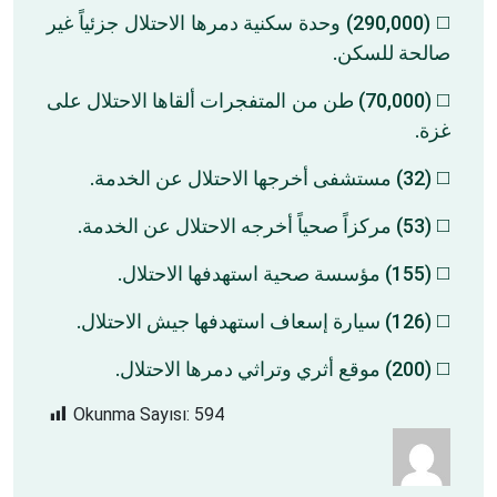
◻️ (290,000) وحدة سكنية دمرها الاحتلال جزئياً غير
صالحة للسكن.
◻️ (70,000) طن من المتفجرات ألقاها الاحتلال على
غزة.
◻️ (32) مستشفى أخرجها الاحتلال عن الخدمة.
◻️ (53) مركزاً صحياً أخرجه الاحتلال عن الخدمة.
◻️ (155) مؤسسة صحية استهدفها الاحتلال.
◻️ (126) سيارة إسعاف استهدفها جيش الاحتلال.
◻️ (200) موقع أثري وتراثي دمرها الاحتلال.
Okunma Sayısı:
594