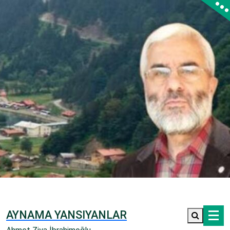
İçeriğe
geç
AYNAMA YANSIYANLAR