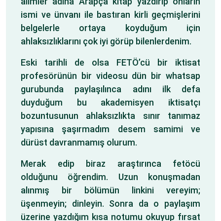
alimler adına Arapça kitap yazdırıp onların
ismi ve ünvanı ile bastıran kirli geçmişlerini
belgelerle ortaya koyduğum için
ahlaksızlıklarını çok iyi görüp bilenlerdenim.
Eski tarihli de olsa FETÖ’cü bir iktisat
profesörünün bir videosu dün bir whatsap
gurubunda paylaşılınca adını ilk defa
duyduğum bu akademisyen iktisatçı
bozuntusunun ahlaksızlıkta sınır tanımaz
yapısına şaşırmadım desem samimi ve
dürüst davranmamış olurum.
Merak edip biraz araştırınca fetöcü
olduğunu öğrendim. Uzun konuşmadan
alınmış bir bölümün linkini vereyim;
üşenmeyin; dinleyin. Sonra da o paylaşım
üzerine yazdığım kısa notumu okuyup fırsat