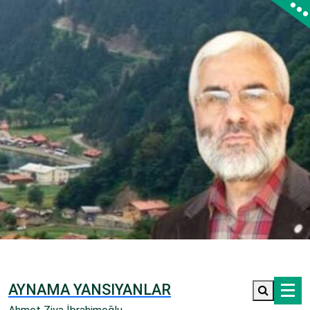
İçeriğe
geç
AYNAMA YANSIYANLAR