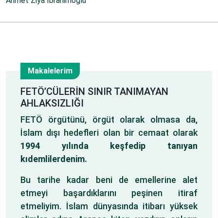
Ahmet Ziya İbrahimoğlu
Makalelerim
11
FETÖ’CÜLERİN SINIR TANIMAYAN
AHLAKSIZLIĞI
Tem
FETÖ örgütünü, örgüt olarak olmasa da,
İslam dışı hedefleri olan bir cemaat olarak
1994 yılında keşfedip tanıyan
kıdemlilerdenim.
Bu tarihe kadar beni de emellerine alet
etmeyi başardıklarını peşinen itiraf
etmeliyim. İslam dünyasında itibarı yüksek