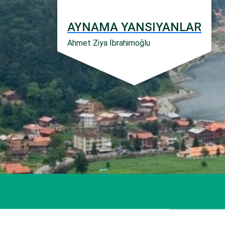
İçeriğe
geç
AYNAMA YANSIYANLAR
Ahmet Ziya İbrahimoğlu