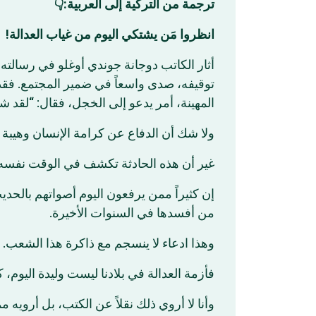
ترجمة من التركية إلى العربية:👇
انظروا مَن يشتكي اليوم من غياب العدالة!
أثار الكاتب دوجانة جوندي أوغلو في رسالته 
توقيفه، صدى واسعاً في ضمير المجتمع. فقد 
المهينة، أمر يدعو إلى الخجل، فقال: “ل.”
ولا شك أن الدفاع عن كرامة الإنسان وهيبة.
غير أن هذه الحادثة تكشف في الوقت نفسه.
إن كثيراً ممن يرفعون اليوم أصواتهم بالحدي
من أفسدها في السنوات الأخيرة.
وهذا ادعاء لا ينسجم مع ذاكرة هذا الشعب.
فأزمة العدالة في بلادنا ليست وليدة اليوم.
وأنا لا أروي ذلك نقلاً عن الكتب، بل أرويه.