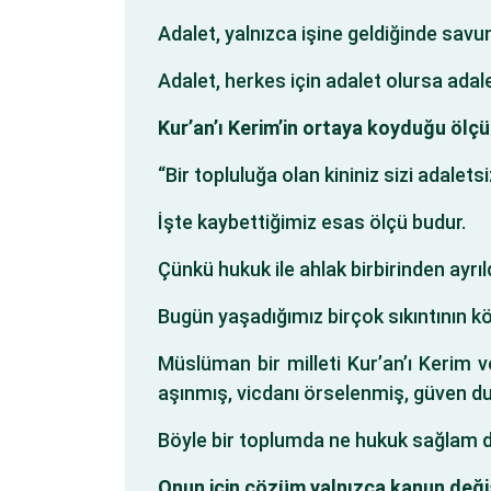
Adalet, yalnızca işine geldiğinde savun
Adalet, herkes için adalet olursa adale
Kur’an’ı Kerim’in ortaya koyduğu ölçü
“Bir topluluğa olan kininiz sizi adalets
İşte kaybettiğimiz esas ölçü budur.
Çünkü hukuk ile ahlak birbirinden ayrı
Bugün yaşadığımız birçok sıkıntının k
Müslüman bir milleti Kur’an’ı Kerim ve
aşınmış, vicdanı örselenmiş, güven du
Böyle bir toplumda ne hukuk sağlam dura
Onun için çözüm yalnızca kanun değiş