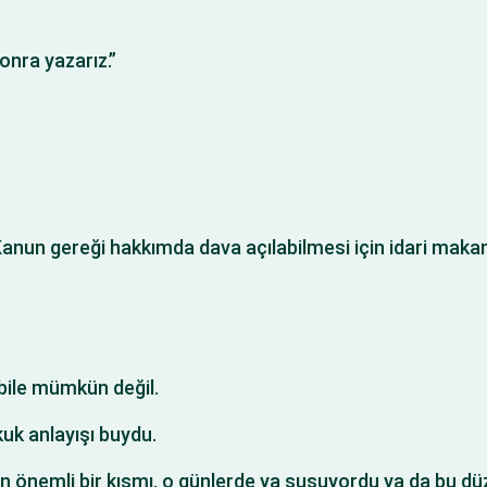
onra yazarız.”
nun gereği hakkımda dava açılabilmesi için idari makaml
 bile mümkün değil.
uk anlayışı buydu.
n önemli bir kısmı, o günlerde ya susuyordu ya da bu düz