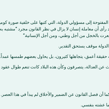
المفتوحة إلى مسؤولي الدولة، التي كتبها على خلفية صورة كوميد
رأى أن معاملة إنسان لا يزال في نظر القانون مجرد “مشتبه به”
قد شعرت بالخجل من أجل وطني، ومن أجل الإنسانية
 الدولة موقف يستحق التقدير
 حقيقة أعمق، يتجاهلها كثيرون، بل يحاول بعضهم طمسها عمداً
ث عن العدالة، يتصرفون وكأن هذه البلاد كانت تنعم طوال عقود بق
، كما أن فصل القانون عن الضمير والأخلاق لم يبدأ في هذا العصر
 مما عشته بنفسي