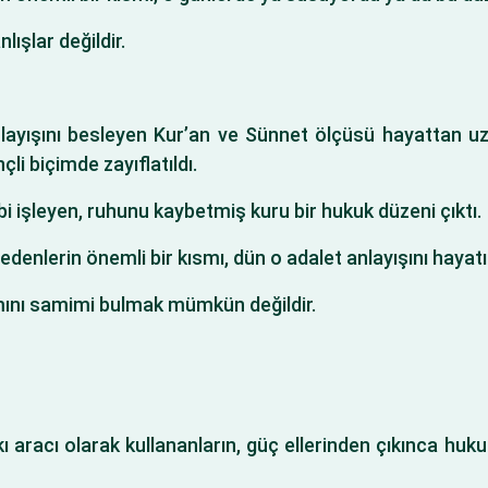
ışlar değildir.
layışını besleyen Kur’an ve Sünnet ölçüsü hayattan uzak
li biçimde zayıflatıldı.
ibi işleyen, ruhunu kaybetmiş kuru bir hukuk düzeni çıktı.
 edenlerin önemli bir kısmı, dün o adalet anlayışını hayatın
mını samimi bulmak mümkün değildir.
kı aracı olarak kullananların, güç ellerinden çıkınca hu