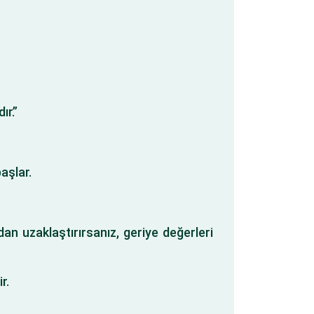
ır.”
aşlar.
dan uzaklaştırırsanız, geriye değerleri
r.