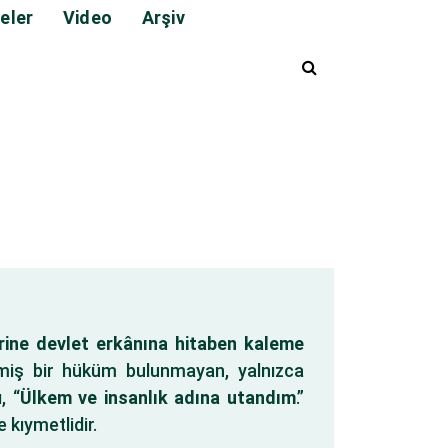
eler
Video
Arşiv
rine devlet erkânına hitaben kaleme
iş bir hüküm bulunmayan, yalnızca
, “
Ülkem ve insanlık adına utandım
.”
 kıymetlidir.