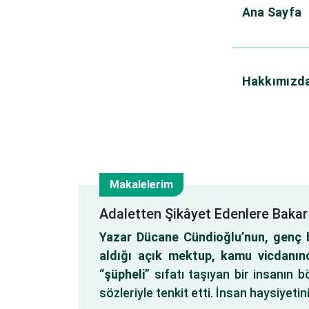
Ana Sayfa
Hakkımızd
Makalelerim
7
Adaletten Şikâyet Edenlere Bakar
Yazar Dücane Cündioğlu’nun, genç b
Tem
aldığı açık mektup, kamu vicdanında
“
şüpheli
” sıfatı taşıyan bir insanın 
sözleriyle tenkit etti. İnsan haysiyetin