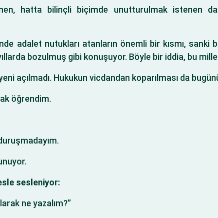
nen, hatta bilinçli biçimde unutturulmak istenen d
e adalet nutukları atanların önemli bir kısmı, sanki b
llarda bozulmuş gibi konuşuyor. Böyle bir iddia, bu mille
yeni açılmadı. Hukukun vicdandan koparılması da bugünü
rak öğrendim.
 duruşmadayım.
unuyor.
sle sesleniyor:
larak ne yazalım?”