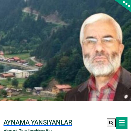
İçeriğe
geç
AYNAMA YANSIYANLAR