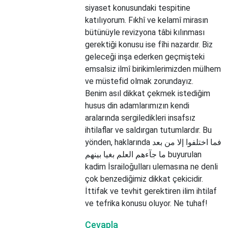
siyaset konusundaki tespitine
katılıyorum. Fıkhî ve kelamî mirasın
bütünüyle revizyona tâbi kılınması
gerektiği konusu ise fîhi nazardır. Biz
geleceği inşa ederken geçmişteki
emsalsiz ilmî birikimlerimizden mülhem
ve müstefid olmak zorundayız.
Benim asıl dikkat çekmek istediğim
husus din adamlarımızın kendi
aralarında sergiledikleri insafsız
ihtilaflar ve saldırgan tutumlardır. Bu
yönden, haklarında فما اختلفوا إلا من بعد
ما جآءهم العلم بغيا بينهم buyurulan
kadim İsrailoğulları ulemasına ne denli
çok benzediğimiz dikkat çekicidir.
İttifak ve tevhit gerektiren ilim ihtilaf
ve tefrika konusu oluyor. Ne tuhaf!
Cevapla