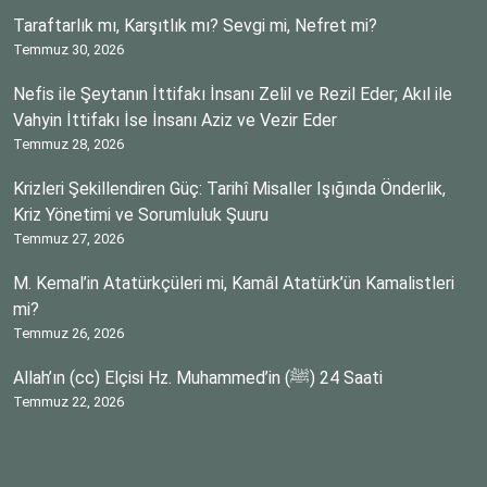
Taraftarlık mı, Karşıtlık mı? Sevgi mi, Nefret mi?
Temmuz 30, 2026
Nefis ile Şeytanın İttifakı İnsanı Zelil ve Rezil Eder; Akıl ile
Vahyin İttifakı İse İnsanı Aziz ve Vezir Eder
Temmuz 28, 2026
Krizleri Şekillendiren Güç: Tarihî Misaller Işığında Önderlik,
Kriz Yönetimi ve Sorumluluk Şuuru
Temmuz 27, 2026
M. Kemal’in Atatürkçüleri mi, Kamâl Atatürk’ün Kamalistleri
mi?
Temmuz 26, 2026
Allah’ın (cc) Elçisi Hz. Muhammed’in (ﷺ) 24 Saati
Temmuz 22, 2026