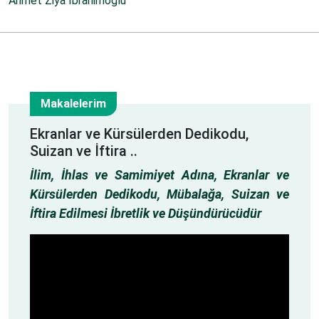
Ahmet Ziya İbrahimoğlu
Makalelerim
29
Ekranlar ve Kürsülerden Dedikodu,
Suizan ve İftira ..
Ağu
İlim, İhlas ve Samimiyet Adına, Ekranlar ve
Kürsülerden Dedikodu, Mübalağa, Suizan ve
İftira Edilmesi İbretlik ve Düşündürücüdür