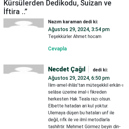
Kürsülerden Dedikodu, Suizan ve
İftira ..
”
Nazım karaman
dedi ki:
Ağustos 29, 2024, 3:54 pm
Teşekkürler Ahmet hocam
Cevapla
Necdet Çağıl
dedi ki:
Ağustos 29, 2024, 6:50 pm
İlim-amel-ihlâs’tan müteşekkil erkân-ı
selâse üzerine imal-i fikreden
herkesten Hak Teala razı olsun.
Elbette hatadan ari kul yoktur.
Ulemaya düşen bu hataları unf ile
değil, rıfk ile ve ilmî metodlarla
tashihtir. Mehmet Görmez beyin din-