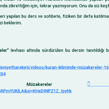
da zikrettiğim için, tekrar yazmıyorum. Onu da siz keşf
eri yapılan bu ders ve sohbete, fiziken bir defa katılma
zi beklerim.
eler”
levhası altında sürdürülen bu dersin tanıtıldığı bi
iyethareketi/videos/kuran-ikliminde-müzakereler-16-y
204
inde Müzakereler

6RPmYUKlLA&si=KHeDtNPZ1Z_Ipyhk