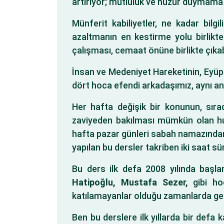
artırıyor; mutluluk ve huzur duymama 
Münferit kabiliyetler, ne kadar bilg
azaltmanın en kestirme yolu birlikte
çalışması, cemaat önüne birlikte çıkab
İnsan ve Medeniyet Hareketinin, Eyüp S
dört hoca efendi arkadaşımız, aynı and
Her hafta değişik bir konunun, sıra
zaviyeden bakılması mümkün olan hus
hafta pazar günleri sabah namazında
yapılan bu dersler takriben iki saat sü
Bu ders ilk defa 2008 yılında başla
Hatipoğlu, Mustafa Sezer,
gibi ho
katılamayanlar olduğu zamanlarda ge
Ben bu derslere ilk yıllarda bir defa