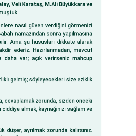
alay, Veli Karataş, M.Ali Büyükkara ve
lmuştuk.
enlere nasıl güven verdiğini görmenizi
ve sabah namazından sonra yapılmasına
bilir. Ama şu hususları dikkate alarak
akdir ederiz. Hazırlanmadan, mevcut
ca daha var; açık verirseniz mahcup
klı gelmiş; söyleyecekleri size eziklik
rsa, cevaplamak zorunda, sizden önceki
yu ciddiye almak, kaynağınızı sağlam ve
 düşer, ayrılmak zorunda kalırsınız.