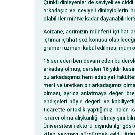
Çünkü dinleyenler de seviyeli ve ciddi i
arkadaşın ve seviyeli dinleyicilerin 
olabilirler mi? Ne kadar dayanabilirle
Acizane, asrımızın münferit içtihat a
içtimai içtihat söz konusu olabilece
grameri uzmanı kabül edilmesi mümkün
16 seneden beri devam eden bu dersl
arkadaş olmuş; dersleri 16 yıldır kes
bu arkadaşımız hem edebiyat fakültes
mert ve üretken bir arkadaşımız olmas
olması, ayrıca anlatmaya değer ibretl
endişeleri böyle değerli ve kabiliyet
ticarette ortaklık yaptığımız, hale
ısrarcı olma alışkanlığı olmayışını 
Üniversitesi rektörü dışında ilgi gö
kitap yazmayı sürdürmek kaldı. Adın