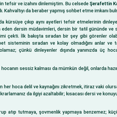
n tefsir ve izahını dinlemiştim. Bu celsede
Şerafettin K
dı. Kahvaltıyı da beraber yapmış sohbet etme imkanı bu
da kürsüye çıkıp aynı ayetleri tefsir etmelerinin dinley
am eden dersin müdavimleri, dersin bir tatil gününde 
i çekti. İlk bakışta sıradan bir şey gibi görenler ola
t sisteminin sıradan ve kolay olmadığını anlar ve t
 olamaz; çünkü dinleyenler dışında yanınızda üç ho
 hocanın sessiz kalması da mümkün değil, onlarda hazırlı
n her hoca delil ve kaynağını zikretmek, itiraz vaki olu
ekrarlamanız da ilgiyi azaltabilir; kısacası dersi ve konu
urup atıp tutmaya, şovmenlik yapmaya benzemez; küçük