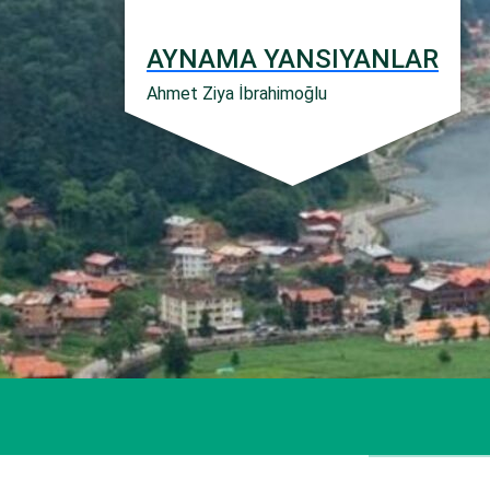
İçeriğe
geç
AYNAMA YANSIYANLAR
Ahmet Ziya İbrahimoğlu