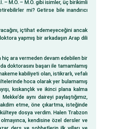
 – M.Ö. – M.O. gibi isimler, üç birikimli
rebilirler mi? Getirse bile inandırıcı
ayacağını, içtihat edemeyeceğini ancak
oktora yapmış bir arkadaşın Arap dili
 hiç ara vermeden devam edebilen bir
ında doktorasını başarı ile tamamlamış
e kabiliyeti olan, istikrarlı, vefalı
kültelerinde hoca olarak yer bulamamış
yışı, kıskançlık ve ikinci plana kalma
e Mekke’de aynı daireyi paylaştığımız,
takdim etme, öne çıkartma, isteğinde
fakülteye dosya verdim. Halen Trabzon
 olmayınca, kendisine özel dersler ve
r ders ve sohbetlerin ilk yılları ve