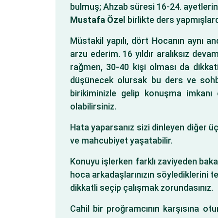
bulmuş; Ahzab süresi 16-24. ayetlerini
Mustafa Özel
birlikte ders yapmışlar
Müstakil yapılı, dört Hocanın aynı an
arzu ederim. 16 yıldır aralıksız dev
rağmen, 30-40 kişi olması da dikkatim
düşünecek olursak bu ders ve sohbe
birikiminizle gelip konuşma imkanı
olabilirsiniz.
Hata yaparsanız sizi dinleyen diğer üç
ve mahcubiyet yaşatabilir.
Konuyu işlerken farklı zaviyeden baka
hoca arkadaşlarınızın söylediklerini t
dikkatli seçip çalışmak zorundasınız.
Cahil bir proğramcının karşısına ot