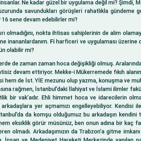
nsanlar. Ne kadar güzel bir uygulama değil mi? Şimdi, M.İ.
huzurunda savundukları görüşleri rahatlıkla gündeme geti
r? 16 sene devam edebilirler mi?
srı olmadığını, nokta ihtisas sahiplerinin de alim olam
ğine inananlardanım.
Fi
harficeri ve uygulaması üzerine d
 olabilir mi?
erde de zaman zaman hoca değişikliği olmuş. Aralarında
intisiz devam ettiriyor. Mekke-i Mükerremede fıkıh alan
i hem de İst. YİE mezunu olup yazma, konuşma ve muhakem
ına rağmen, İstanbul’daki İlahiyat ve İslami ilimler fa
ik bir vak’adır. Ehli himmet hoca ve idarecilerin olma
li arkadaşlara yer açmamızı engelleyebiliyor. Kendisi il
n İstanbul’da da komşu olduğumuz bu arkadaşın kendini 
bilmem eksiklik görür müsünüz, ben onun adına bir kaç 
steren olmadı. Arkadaşımızın da Trabzon’a gitme imkanı
ı, İnsan ve Medeniyet Hareketi Merkezinde yapılan paza