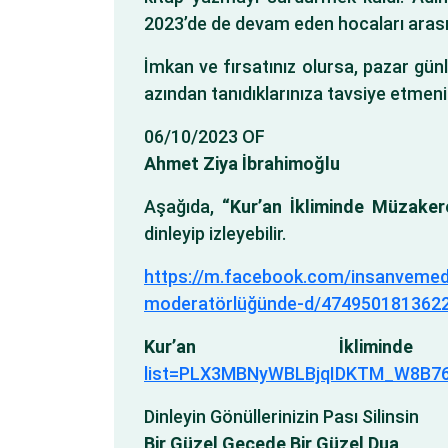
2023’de de devam eden hocaları arasın
İmkan ve fırsatınız olursa, pazar günl
azından tanıdıklarınıza tavsiye etmeni
06/10/2023 OF
Ahmet Ziya İbrahimoğlu
Aşağıda,
“Kur’an İkliminde Müzaker
dinleyip izleyebilir.
https://m.facebook.com/insanvemeden
moderatörlüğünde-d/474950181362
Kur’an İklim
list=PLX3MBNyWBLBjqIDKTM_W8B7
Dinleyin Gönüllerinizin Pası Silinsin
Bir Güzel Gecede Bir Güzel Dua