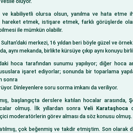
vesile oluyor.
ili ve kabiliyetli olursa olsun, yanılma ve hata etme i
 hareket etmek, istişare etmek, farklı görüşlerde olan 
ilmesi ile mümkün olabilir.
ultan’daki merkezi, 16 yıldan beri böyle güzel ve örnek 
a, aynı mekanda, birlikte kürsüye çıkıp aynı konuyu birlik
daki hoca tarafından sunumu yapılıyor; diğer hoca ar
uslara işaret ediyorlar; sonunda bir toparlama yapıl
n sonra
rüyor. Dinleyenlere soru sorma imkanı da veriliyor.
mış, başlangıçta derslere katılan hocalar arasında,
Ş
calar olmuş. İlk yıllardan sonra
Veli Karataşhoca
d
çici moderatörlerin görev alması da söz konusu olmuş.
 katılmış, çok beğenmiş ve takdir etmiştim. Son olarak 